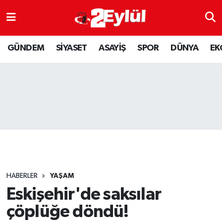
ASAYİŞ
Nöbetçi Eczaneler
GÜNDEM
SİYASET
ASAYİŞ
SPOR
DÜNYA
EK
DÜNYA
Hava Durumu
EKONOMİ
Eskişehir Namaz Vakitleri
GÜNDEM
Trafik Durumu
RESMİ İLAN
Puan Durumu ve Fikstür
SİYASET
Tüm Manşetler
HABERLER
YAŞAM
SPOR
Son Dakika Haberleri
Eskişehir'de saksılar
çöplüğe döndü!
YAŞAM
Haber Arşivi