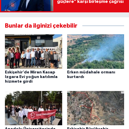
güçlere" karşı birleşme çağrısı
Bunlar da ilginizi çekebilir
Eskişehir’de Miran Kasap
Erken müdahale ormanı
Izgara Evi yoğun katılımla
kurtardı
hizmete girdi
Anadolu Üniversitesinde
Eskişehir Büyükşehir