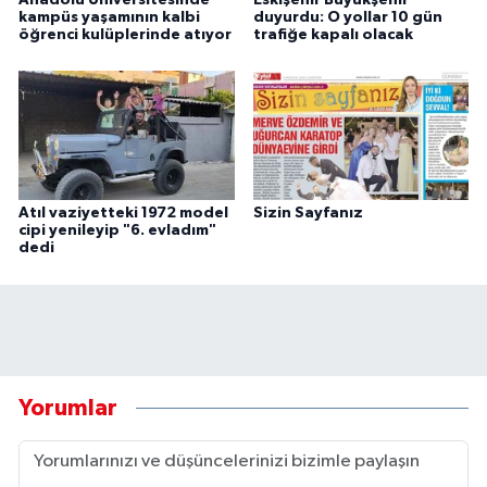
kampüs yaşamının kalbi
duyurdu: O yollar 10 gün
öğrenci kulüplerinde atıyor
trafiğe kapalı olacak
Atıl vaziyetteki 1972 model
Sizin Sayfanız
cipi yenileyip "6. evladım"
dedi
Yorumlar