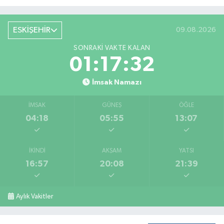
ESKİŞEHİR
09.08.2026
SONRAKI VAKTE KALAN
01:17:32
İmsak Namazı
İMSAK
GÜNEŞ
ÖĞLE
04:18
05:55
13:07
İKINDI
AKŞAM
YATSI
16:57
20:08
21:39
Aylık Vakitler