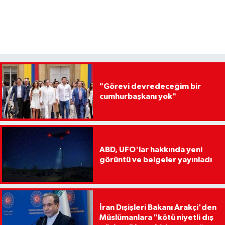
"Görevi devredeceğim bir
cumhurbaşkanı yok"
ABD, UFO'lar hakkında yeni
görüntü ve belgeler yayınladı
İran Dışişleri Bakanı Arakçi'den
Müslümanlara "kötü niyetli dış