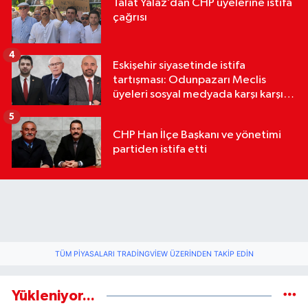
Talat Yalaz’dan CHP üyelerine istifa
çağrısı
4
Eskişehir siyasetinde istifa
tartışması: Odunpazarı Meclis
üyeleri sosyal medyada karşı karşıya
geldi
5
CHP Han İlçe Başkanı ve yönetimi
partiden istifa etti
TÜM PIYASALARI TRADINGVIEW ÜZERINDEN TAKIP EDIN
Yükleniyor...