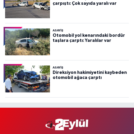
çarpıştı: Çok sayıda yaralı var
ASAYİŞ
Otomobil yol kenarındaki bordür
taşlara çarptı: Yaralılar var
ASAYİŞ
Direksiyon hakimiyetini kaybeden
otomobil ağaca çarptı