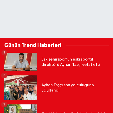
Günün Trend Haberleri
1
Eskişehirspor'un eski sportif
direktörü Ayhan Taşçı vefat etti
2
Ayhan Taşçı son yolculuğuna
uğurlandı
3