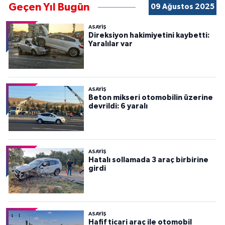
Geçen Yıl Bugün
09 Ağustos 2025
ASAYİŞ
Direksiyon hakimiyetini kaybetti:
Yaralılar var
ASAYİŞ
Beton mikseri otomobilin üzerine
devrildi: 6 yaralı
ASAYİŞ
Hatalı sollamada 3 araç birbirine
girdi
ASAYİŞ
Hafif ticari araç ile otomobil