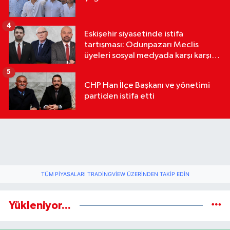
4
Eskişehir siyasetinde istifa
tartışması: Odunpazarı Meclis
üyeleri sosyal medyada karşı karşıya
geldi
5
CHP Han İlçe Başkanı ve yönetimi
partiden istifa etti
TÜM PIYASALARI TRADINGVIEW ÜZERINDEN TAKIP EDIN
Yükleniyor...