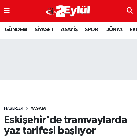
ASAYİŞ
Nöbetçi Eczaneler
GÜNDEM
SİYASET
ASAYİŞ
SPOR
DÜNYA
EK
DÜNYA
Hava Durumu
EKONOMİ
Eskişehir Namaz Vakitleri
GÜNDEM
Trafik Durumu
RESMİ İLAN
Puan Durumu ve Fikstür
SİYASET
Tüm Manşetler
HABERLER
YAŞAM
SPOR
Son Dakika Haberleri
Eskişehir'de tramvaylarda
yaz tarifesi başlıyor
YAŞAM
Haber Arşivi