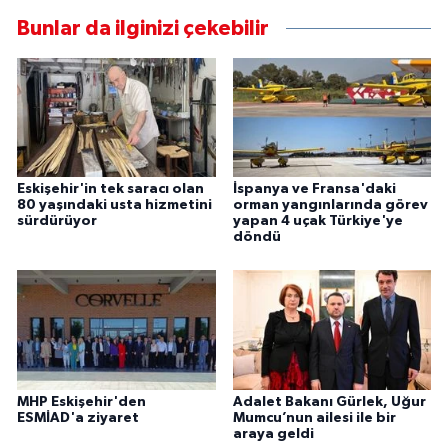
Bunlar da ilginizi çekebilir
Eskişehir'in tek saracı olan
İspanya ve Fransa'daki
80 yaşındaki usta hizmetini
orman yangınlarında görev
sürdürüyor
yapan 4 uçak Türkiye'ye
döndü
MHP Eskişehir'den
Adalet Bakanı Gürlek, Uğur
ESMİAD'a ziyaret
Mumcu’nun ailesi ile bir
araya geldi