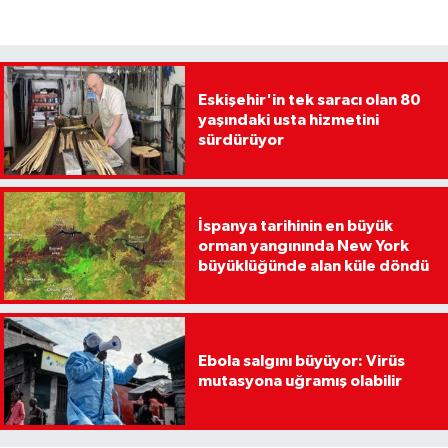
Eskişehir'in tek saracı olan 80
yaşındaki usta hizmetini
sürdürüyor
İspanya tarihinin en büyük
orman yangınında New York
büyüklüğünde alan küle döndü
Ebola salgını büyüyor: Virüs
mutasyona uğramış olabilir