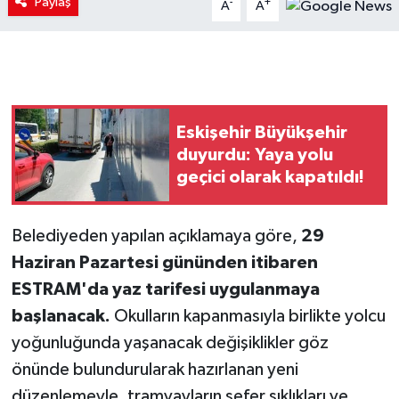
Paylaş
-
+
A
A
Eskişehir Büyükşehir
duyurdu: Yaya yolu
geçici olarak kapatıldı!
Belediyeden yapılan açıklamaya göre,
29
Haziran Pazartesi gününden itibaren
ESTRAM'da yaz tarifesi uygulanmaya
başlanacak.
Okulların kapanmasıyla birlikte yolcu
yoğunluğunda yaşanacak değişiklikler göz
önünde bulundurularak hazırlanan yeni
düzenlemeyle, tramvayların sefer sıklıkları ve