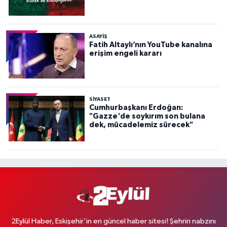
ASAYİŞ
Fatih Altaylı’nın YouTube kanalına
erişim engeli kararı
SİYASET
Cumhurbaşkanı Erdoğan:
"Gazze'de soykırım son bulana
dek, mücadelemiz sürecek"
2Eylül Haber, Eskişehir’in en güncel haber sitesi! Şehrin nabzını