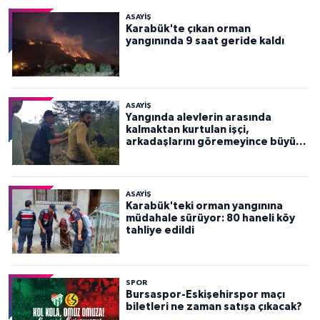
ASAYİŞ
Karabük'te çıkan orman
yangınında 9 saat geride kaldı
ASAYİŞ
Yangında alevlerin arasında
kalmaktan kurtulan işçi,
arkadaşlarını göremeyince büyük
panik yaşadı
ASAYİŞ
Karabük'teki orman yangınına
müdahale sürüyor: 80 haneli köy
tahliye edildi
SPOR
Bursaspor-Eskişehirspor maçı
biletleri ne zaman satışa çıkacak?