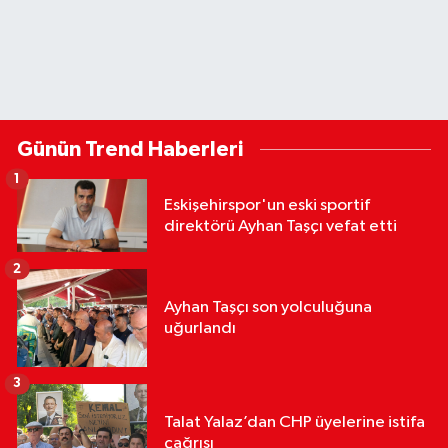
Günün Trend Haberleri
1
Eskişehirspor'un eski sportif
direktörü Ayhan Taşçı vefat etti
2
Ayhan Taşçı son yolculuğuna
uğurlandı
3
Talat Yalaz’dan CHP üyelerine istifa
çağrısı