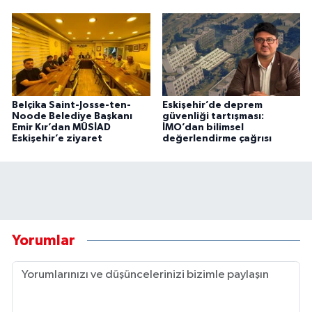
Belçika Saint-Josse-ten-
Eskişehir’de deprem
Noode Belediye Başkanı
güvenliği tartışması:
Emir Kır’dan MÜSİAD
İMO’dan bilimsel
Eskişehir’e ziyaret
değerlendirme çağrısı
Yorumlar