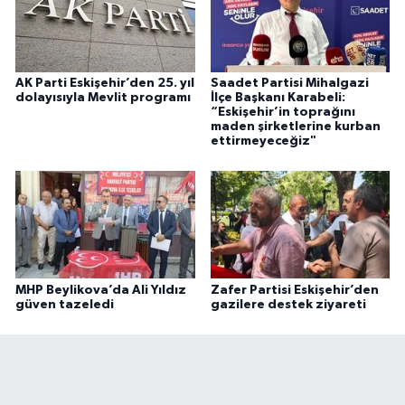
AK Parti Eskişehir’den 25. yıl
Saadet Partisi Mihalgazi
dolayısıyla Mevlit programı
İlçe Başkanı Karabeli:
“Eskişehir’in toprağını
maden şirketlerine kurban
ettirmeyeceğiz"
MHP Beylikova’da Ali Yıldız
Zafer Partisi Eskişehir’den
güven tazeledi
gazilere destek ziyareti