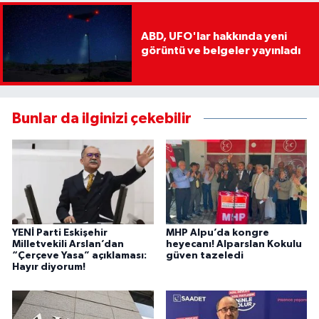
ABD, UFO'lar hakkında yeni
görüntü ve belgeler yayınladı
Bunlar da ilginizi çekebilir
YENİ Parti Eskişehir
MHP Alpu’da kongre
Milletvekili Arslan’dan
heyecanı! Alparslan Kokulu
“Çerçeve Yasa” açıklaması:
güven tazeledi
Hayır diyorum!