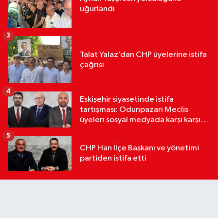
uğurlandı
3
Talat Yalaz’dan CHP üyelerine istifa
çağrısı
4
Eskişehir siyasetinde istifa
tartışması: Odunpazarı Meclis
üyeleri sosyal medyada karşı karşıya
geldi
5
CHP Han İlçe Başkanı ve yönetimi
partiden istifa etti