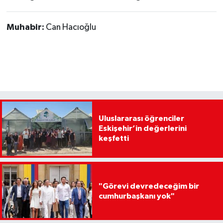
Muhabir:
Can Hacıoğlu
Uluslararası öğrenciler
Eskişehir’in değerlerini
keşfetti
"Görevi devredeceğim bir
cumhurbaşkanı yok"