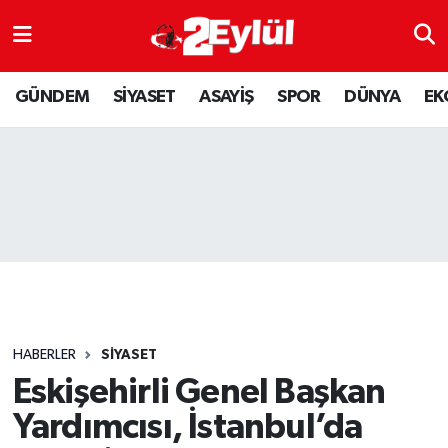
ASAYİŞ
Nöbetçi Eczaneler
GÜNDEM
SİYASET
ASAYİŞ
SPOR
DÜNYA
EK
DÜNYA
Hava Durumu
EKONOMİ
Eskişehir Namaz Vakitleri
GÜNDEM
Trafik Durumu
RESMİ İLAN
Puan Durumu ve Fikstür
SİYASET
Tüm Manşetler
HABERLER
SİYASET
SPOR
Son Dakika Haberleri
Eskişehirli Genel Başkan
Yardımcısı, İstanbul’da
YAŞAM
Haber Arşivi