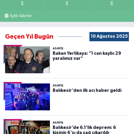
Aylık Vakitler
Geçen Yıl Bugün
10 Ağustos 2025
ASAYİŞ
Bakan Yerlikaya: "1 can kaybı 29
yaralımız var"
ASAYİŞ
Balıkesir'den ilk acı haber geldi
ASAYİŞ
Balıkesir’de 6.1’lik deprem: 6
kişinin 6'sı da sağ çıkarıldı