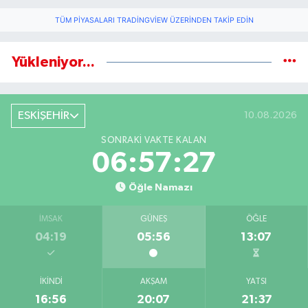
TÜM PIYASALARI TRADINGVIEW ÜZERINDEN TAKIP EDIN
Yükleniyor...
ESKİŞEHİR
10.08.2026
SONRAKI VAKTE KALAN
06:57:26
Öğle Namazı
İMSAK
GÜNEŞ
ÖĞLE
04:19
05:56
13:07
İKINDI
AKŞAM
YATSI
16:56
20:07
21:37