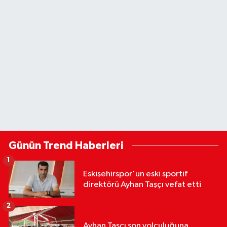
Günün Trend Haberleri
1
Eskişehirspor'un eski sportif
direktörü Ayhan Taşçı vefat etti
2
Ayhan Taşçı son yolculuğuna