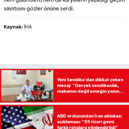
hem gülümsetti hem de kuryelerin yaşadığı geçim
sıkıntısını gözler önüne serdi.
Kaynak:
İHA
Yeni Sendika’dan dikkat çeken
mesaj: “Gerçek sendikacılık,
makamın değil emeğin yanında
yer olmaktır”
ABD ordusundan İran ablukası
açıklaması: "55 ticari gemi
farklı rotalara yönlendirildi"