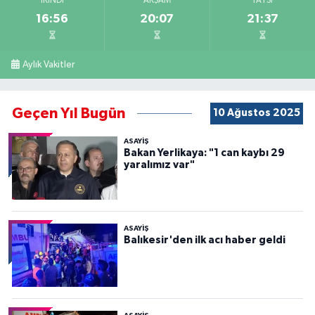
İKINDI
AKŞAM
YATSI
16:56
20:07
21:37
Aylık Vakitler
Geçen Yıl Bugün
10 Ağustos 2025
ASAYİŞ
Bakan Yerlikaya: "1 can kaybı 29
yaralımız var"
ASAYİŞ
Balıkesir'den ilk acı haber geldi