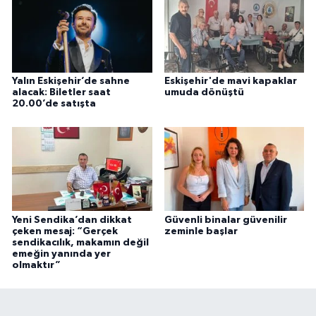
Yalın Eskişehir’de sahne
Eskişehir'de mavi kapaklar
alacak: Biletler saat
umuda dönüştü
20.00’de satışta
Yeni Sendika’dan dikkat
Güvenli binalar güvenilir
çeken mesaj: “Gerçek
zeminle başlar
sendikacılık, makamın değil
emeğin yanında yer
olmaktır”