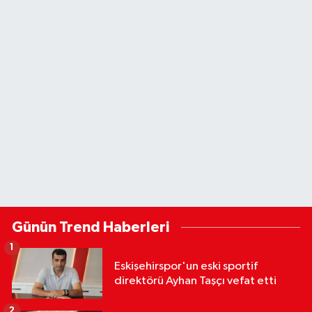
Günün Trend Haberleri
1
Eskişehirspor'un eski sportif
direktörü Ayhan Taşçı vefat etti
2