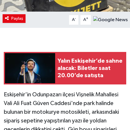
Paylaş
-
+
A
A
Yalın Eskişehir’de sahne
alacak: Biletler saat
20.00’de satışta
Eskişehir'in Odunpazarı ilçesi Vişnelik Mahallesi
Vali Ali Fuat Güven Caddesi'nde park halinde
bulunan bir motokurye motosikleti, arkasındaki
sipariş sepetine yapıştırılan yazı ile yoldan
geçenlerin dikkatini çekti. Gün boyu siparişleri