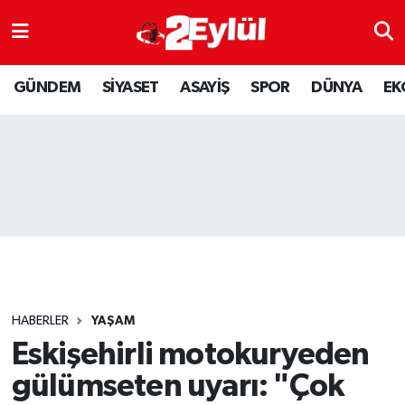
ASAYİŞ
Nöbetçi Eczaneler
GÜNDEM
SİYASET
ASAYİŞ
SPOR
DÜNYA
EK
DÜNYA
Hava Durumu
EKONOMİ
Eskişehir Namaz Vakitleri
GÜNDEM
Trafik Durumu
RESMİ İLAN
Puan Durumu ve Fikstür
SİYASET
Tüm Manşetler
HABERLER
YAŞAM
SPOR
Son Dakika Haberleri
Eskişehirli motokuryeden
gülümseten uyarı: "Çok
YAŞAM
Haber Arşivi