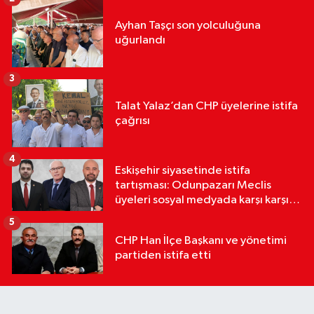
Ayhan Taşçı son yolculuğuna
uğurlandı
3
Talat Yalaz’dan CHP üyelerine istifa
çağrısı
4
Eskişehir siyasetinde istifa
tartışması: Odunpazarı Meclis
üyeleri sosyal medyada karşı karşıya
geldi
5
CHP Han İlçe Başkanı ve yönetimi
partiden istifa etti