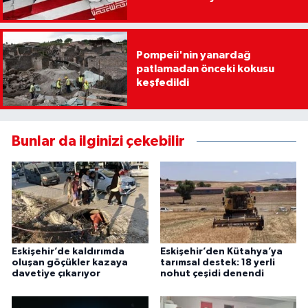
Pompeii'nin yanardağ
patlamadan önceki kokusu
keşfedildi
Bunlar da ilginizi çekebilir
Eskişehir’de kaldırımda
Eskişehir’den Kütahya’ya
oluşan göçükler kazaya
tarımsal destek: 18 yerli
davetiye çıkarıyor
nohut çeşidi denendi