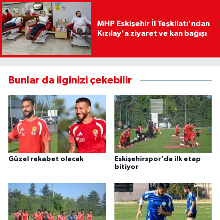
MHP Eskişehir İl Teşkilatı'ndan
Kızılay'a ziyaret ve kan bağışı
Bunlar da ilginizi çekebilir
Güzel rekabet olacak
Eskişehirspor'da ilk etap
bitiyor