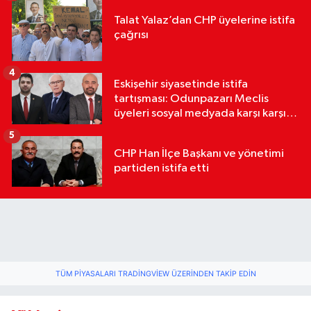
Talat Yalaz’dan CHP üyelerine istifa
çağrısı
4
Eskişehir siyasetinde istifa
tartışması: Odunpazarı Meclis
üyeleri sosyal medyada karşı karşıya
geldi
5
CHP Han İlçe Başkanı ve yönetimi
partiden istifa etti
TÜM PIYASALARI TRADINGVIEW ÜZERINDEN TAKIP EDIN