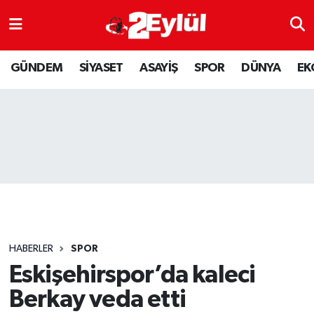
ASAYİŞ
Nöbetçi Eczaneler
GÜNDEM
SİYASET
ASAYİŞ
SPOR
DÜNYA
EK
DÜNYA
Hava Durumu
EKONOMİ
Eskişehir Namaz Vakitleri
GÜNDEM
Trafik Durumu
RESMİ İLAN
Puan Durumu ve Fikstür
SİYASET
Tüm Manşetler
HABERLER
SPOR
SPOR
Son Dakika Haberleri
Eskişehirspor’da kaleci
Berkay veda etti
YAŞAM
Haber Arşivi