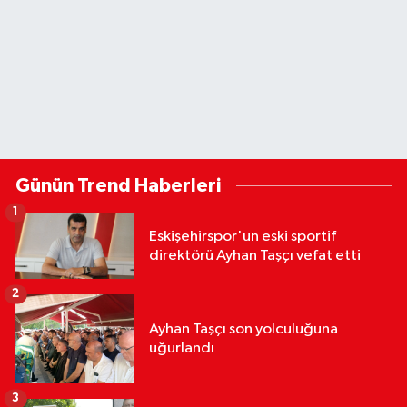
Günün Trend Haberleri
1
Eskişehirspor'un eski sportif
direktörü Ayhan Taşçı vefat etti
2
Ayhan Taşçı son yolculuğuna
uğurlandı
3