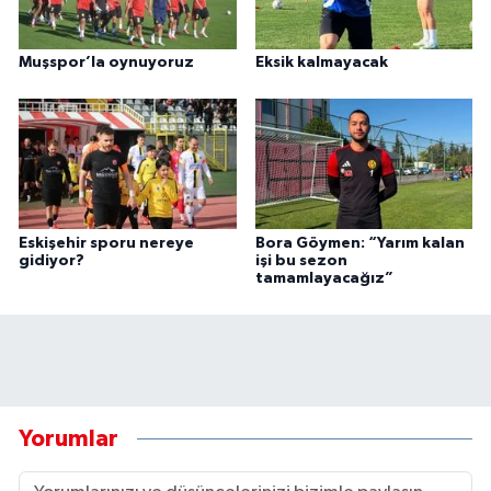
Muşspor’la oynuyoruz
Eksik kalmayacak
Eskişehir sporu nereye
Bora Göymen: “Yarım kalan
gidiyor?
işi bu sezon
tamamlayacağız”
Yorumlar