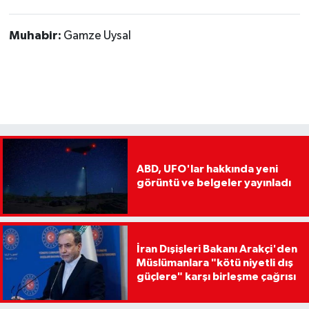
Muhabir:
Gamze Uysal
ABD, UFO'lar hakkında yeni
görüntü ve belgeler yayınladı
İran Dışişleri Bakanı Arakçi'den
Müslümanlara "kötü niyetli dış
güçlere" karşı birleşme çağrısı