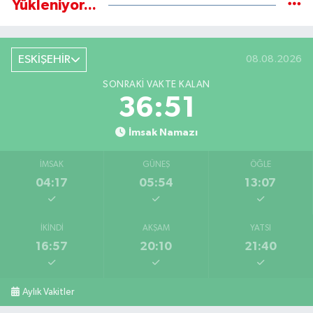
Yükleniyor...
ESKİŞEHİR
08.08.2026
SONRAKI VAKTE KALAN
36:51
İmsak Namazı
İMSAK
GÜNEŞ
ÖĞLE
04:17
05:54
13:07
İKINDI
AKŞAM
YATSI
16:57
20:10
21:40
Aylık Vakitler