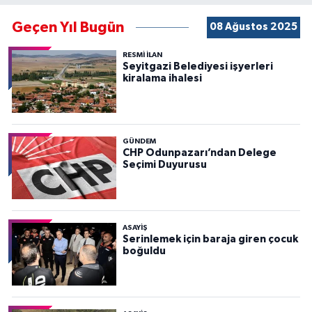
Geçen Yıl Bugün
08 Ağustos 2025
RESMİ İLAN
Seyitgazi Belediyesi işyerleri
kiralama ihalesi
GÜNDEM
CHP Odunpazarı’ndan Delege
Seçimi Duyurusu
ASAYİŞ
Serinlemek için baraja giren çocuk
boğuldu