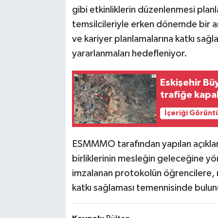
gibi etkinliklerin düzenlenmesi planl
temsilcileriyle erken dönemde bir ar
ve kariyer planlamalarına katkı sa
yararlanmaları hedefleniyor.
Eskişehir Bü
trafiğe kapal
İçeriği Görünt
ESMMMO tarafından yapılan açıklama
birliklerinin mesleğin geleceğine yön
imzalanan protokolün öğrencilere, m
katkı sağlaması temennisinde bulun