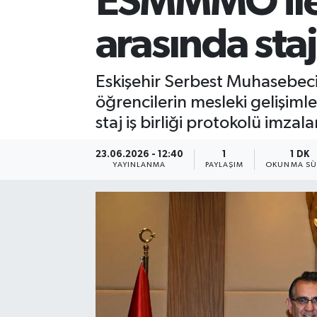
ESMMMO ile 
arasında staj
Eskişehir Serbest Muhasebeci
öğrencilerin mesleki gelişiml
staj iş birliği protokolü imzala
23.06.2026 - 12:40
1
1 DK
YAYINLANMA
PAYLAŞIM
OKUNMA SÜ