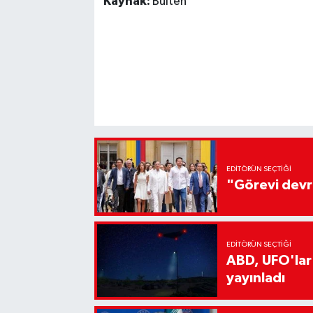
Kaynak:
Bülten
EDITÖRÜN SEÇTIĞI
"Görevi devr
EDITÖRÜN SEÇTIĞI
ABD, UFO'lar
yayınladı