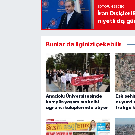
EDITÖRÜN SEÇTIĞI
İran Dışişler
niyetli dış gü
Bunlar da ilginizi çekebilir
Anadolu Üniversitesinde
Eskişehi
kampüs yaşamının kalbi
duyurdu:
öğrenci kulüplerinde atıyor
trafiğe 