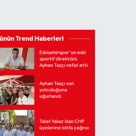
ünün Trend Haberleri
Eskişehirspor'un eski
sportif direktörü
Ayhan Taşçı vefat etti
Ayhan Taşçı son
yolculuğuna
uğurlandı
Talat Yalaz’dan CHP
üyelerine istifa çağrısı