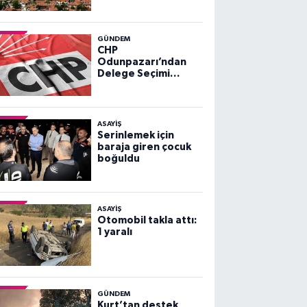
GÜNDEM
CHP
Odunpazarı’ndan
Delege Seçimi
Duyurusu
ASAYİŞ
Serinlemek için
baraja giren çocuk
boğuldu
ASAYİŞ
Otomobil takla attı:
1 yaralı
GÜNDEM
Kurt’tan destek