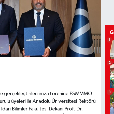
G
1
2
3
de gerçekleştirilen imza törenine ESMMMO
rulu üyeleri ile Anadolu Üniversitesi Rektörü
 İdari Bilimler Fakültesi Dekanı Prof. Dr.