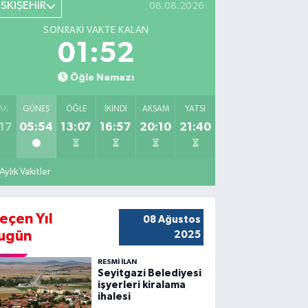
ESKİŞEHİR
08.08.2026
SONRAKI VAKTE KALAN
01:51
Öğle Namazı
AK
GÜNEŞ
ÖĞLE
İKINDI
AKŞAM
YATSI
17
05:54
13:07
16:57
20:10
21:40
Aylık Vakitler
eçen Yıl
08 Ağustos
ugün
2025
RESMİ İLAN
Seyitgazi Belediyesi
işyerleri kiralama
ihalesi