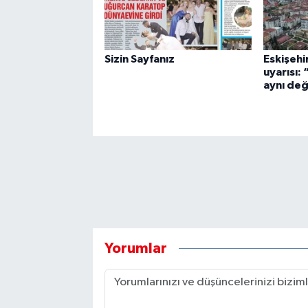
Sizin Sayfanız
Eskişehi
uyarısı:
aynı değ
Yorumlar