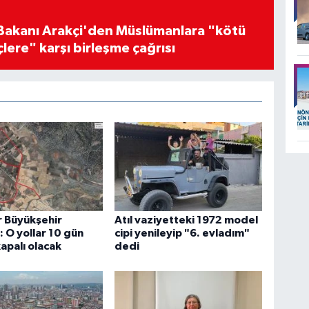
i Bakanı Arakçi'den Müslümanlara "kötü
çlere" karşı birleşme çağrısı
r Büyükşehir
Atıl vaziyetteki 1972 model
 O yollar 10 gün
cipi yenileyip "6. evladım"
kapalı olacak
dedi