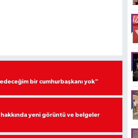
edeceğim bir cumhurbaşkanı yok"
 hakkında yeni görüntü ve belgeler