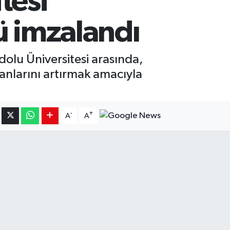
tesi
lü imzalandı
olu Üniversitesi arasında,
anlarını artırmak amacıyla
-
+
A
A