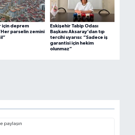
r için deprem
Eskişehir Tabip Odası
 “Her parselin zemini
Başkanı Aksaray’dan tıp
il”
tercihi uyarısı: “Sadece iş
garantisi için hekim
olunmaz”