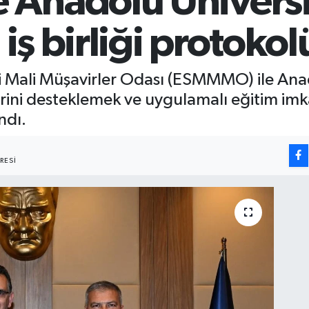
Anadolu Üniversi
 iş birliği protoko
 Mali Müşavirler Odası (ESMMMO) ile Anad
erini desteklemek ve uygulamalı eğitim imk
ndı.
RESI