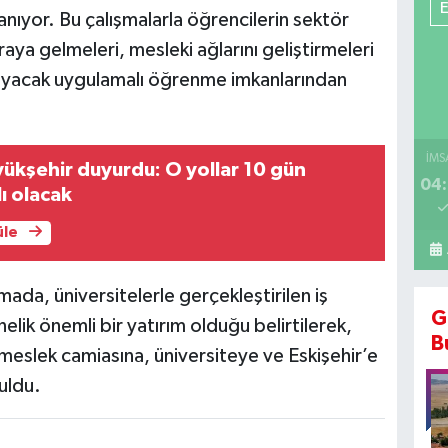
anıyor. Bu çalışmalarla öğrencilerin sektör
aya gelmeleri, mesleki ağlarını geliştirmeleri
ğlayacak uygulamalı öğrenme imkanlarından
İMS
yükşehir duyurdu: O yollar 10 gün
04:
ı olacak
üle
da, üniversitelerle gerçekleştirilen iş
G
elik önemli bir yatırım olduğu belirtilerek,
B
eslek camiasına, üniversiteye ve Eskişehir’e
uldu.