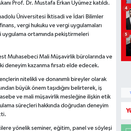
kanı Prof. Dr. Mustafa Erkan Üyümez katıldı.
4
olu Üniversitesi İktisadi ve İdari Bilimler
finans, vergi hukuku ve vergi uygulamaları
leri uygulama ortamında pekiştirmeleri
5
best Muhasebeci Mali Müşavirlik bürolarında ve
leki deneyim kazanma fırsatı elde edecek.
erin nitelikli ve donanımlı bireyler olarak
ından büyük önem taşıdığını belirterek, iş
sebe ve mali müşavirlik mesleğine ilişkin etik
uygulama süreçleri hakkında doğrudan deneyim
Y
ti.
ere yönelik seminer, eğitim, panel ve söyleşi