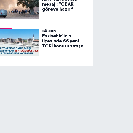
mesajı: “OBAK
göreve hazır”
GÜNDEM
Eskişehir’in o
ilçesinde 66 yeni
TOKİ konutu satışa
sunuluyor…