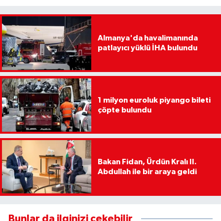
Almanya'da havalimanında
patlayıcı yüklü İHA bulundu
1 milyon euroluk piyango bileti
çöpte bulundu
Bakan Fidan, Ürdün Kralı II.
Abdullah ile bir araya geldi
Bunlar da ilginizi çekebilir