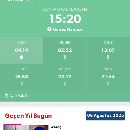
SONRAKI VAKTE KALAN
15:19
Güneş Namazı
İMSAK
GÜNEŞ
ÖĞLE
04:14
05:52
13:07
İKINDI
AKŞAM
YATSI
16:58
20:12
21:44
Aylık Vakitler
Geçen Yıl Bugün
06 Ağustos 2025
ASAYİŞ