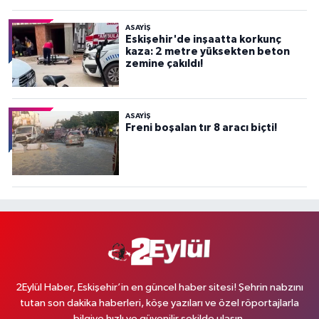
ASAYİŞ
Eskişehir'de inşaatta korkunç
kaza: 2 metre yüksekten beton
zemine çakıldı!
ASAYİŞ
Freni boşalan tır 8 aracı biçti!
2Eylül Haber, Eskişehir’in en güncel haber sitesi! Şehrin nabzını
tutan son dakika haberleri, köşe yazıları ve özel röportajlarla
bilgiye hızlı ve güvenilir şekilde ulaşın.