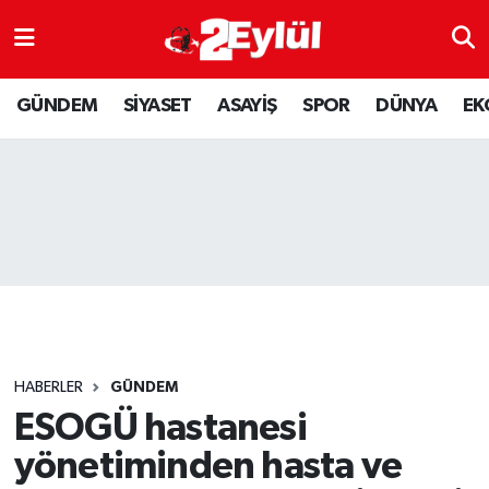
ASAYİŞ
Nöbetçi Eczaneler
GÜNDEM
SİYASET
ASAYİŞ
SPOR
DÜNYA
EK
DÜNYA
Hava Durumu
EKONOMİ
Eskişehir Namaz Vakitleri
GÜNDEM
Trafik Durumu
RESMİ İLAN
Puan Durumu ve Fikstür
SİYASET
Tüm Manşetler
HABERLER
GÜNDEM
SPOR
Son Dakika Haberleri
ESOGÜ hastanesi
yönetiminden hasta ve
YAŞAM
Haber Arşivi