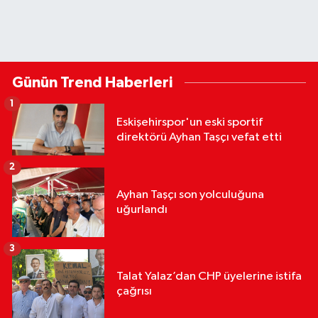
Günün Trend Haberleri
1
Eskişehirspor'un eski sportif
direktörü Ayhan Taşçı vefat etti
2
Ayhan Taşçı son yolculuğuna
uğurlandı
3
Talat Yalaz’dan CHP üyelerine istifa
çağrısı