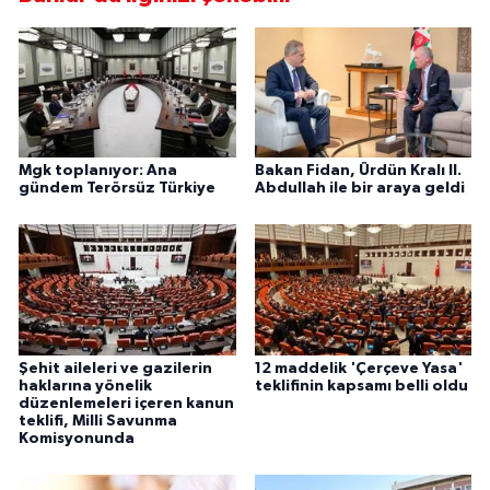
Mgk toplanıyor: Ana
Bakan Fidan, Ürdün Kralı II.
gündem Terörsüz Türkiye
Abdullah ile bir araya geldi
Şehit aileleri ve gazilerin
12 maddelik 'Çerçeve Yasa'
haklarına yönelik
teklifinin kapsamı belli oldu
düzenlemeleri içeren kanun
teklifi, Milli Savunma
Komisyonunda