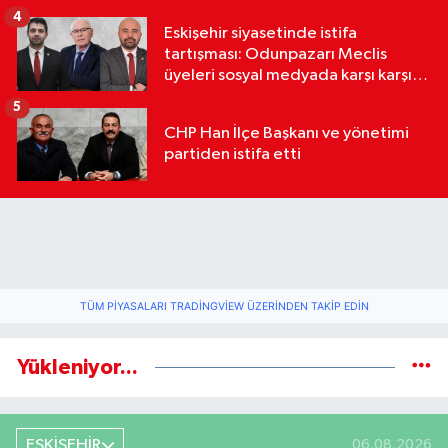
4
Eskişehir siyasetinde istifa
tartışması: Odunpazarı Meclis
üyeleri sosyal medyada karşı karşıya
geldi
5
CHP Han İlçe Başkanı ve yönetimi
partiden istifa etti
TÜM PIYASALARI TRADINGVIEW ÜZERINDEN TAKIP EDIN
Yükleniyor...
ESKİŞEHİR
06.08.2026