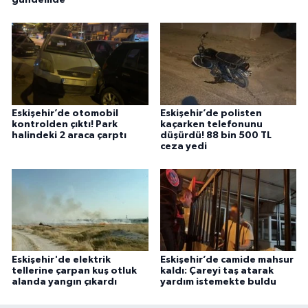
Eskişehir’de otomobil
Eskişehir’de polisten
kontrolden çıktı! Park
kaçarken telefonunu
halindeki 2 araca çarptı
düşürdü! 88 bin 500 TL
ceza yedi
Eskişehir'de elektrik
Eskişehir’de camide mahsur
tellerine çarpan kuş otluk
kaldı: Çareyi taş atarak
alanda yangın çıkardı
yardım istemekte buldu