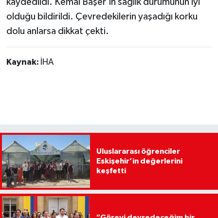
kaydedildi. Kemal Başer'in sağlık durumunun iyi
olduğu bildirildi. Çevredekilerin yaşadığı korku
dolu anlarsa dikkat çekti.
Kaynak:
İHA
Uluslararası öğrenciler
Eskişehir’in değerlerini
keşfetti
"Görevi devredeceğim bir