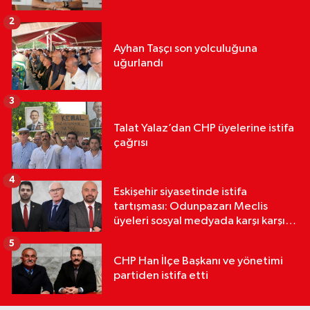
2
Ayhan Taşçı son yolculuğuna
uğurlandı
3
Talat Yalaz’dan CHP üyelerine istifa
çağrısı
4
Eskişehir siyasetinde istifa
tartışması: Odunpazarı Meclis
üyeleri sosyal medyada karşı karşıya
geldi
5
CHP Han İlçe Başkanı ve yönetimi
partiden istifa etti