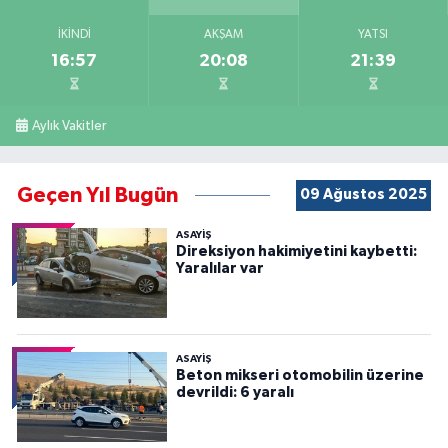
İKINDI
AKŞAM
YATSI
16:57
20:08
21:39
Aylık Vakitler
Geçen Yıl Bugün
09 Ağustos 2025
ASAYİŞ
Direksiyon hakimiyetini kaybetti:
Yaralılar var
ASAYİŞ
Beton mikseri otomobilin üzerine
devrildi: 6 yaralı