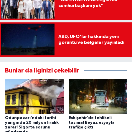
cumhurbaşkanı yok"
ABD, UFO'lar hakkında yeni
görüntü ve belgeler yayınladı
Bunlar da ilginizi çekebilir
Odunpazarı’ndaki tarihi
Eskişehir’de tehlikeli
yangında 20 milyon liralık
taşıma! Beyaz eşyayla
zarar! Sigorta sorunu
trafiğe çıktı
gündemde