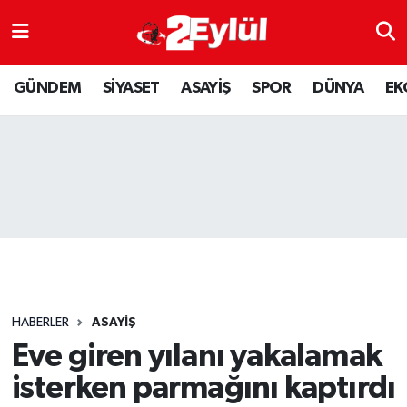
ASAYİŞ
Nöbetçi Eczaneler
GÜNDEM
SİYASET
ASAYİŞ
SPOR
DÜNYA
EK
DÜNYA
Hava Durumu
EKONOMİ
Eskişehir Namaz Vakitleri
GÜNDEM
Trafik Durumu
RESMİ İLAN
Puan Durumu ve Fikstür
SİYASET
Tüm Manşetler
HABERLER
ASAYİŞ
SPOR
Son Dakika Haberleri
Eve giren yılanı yakalamak
isterken parmağını kaptırdı
YAŞAM
Haber Arşivi