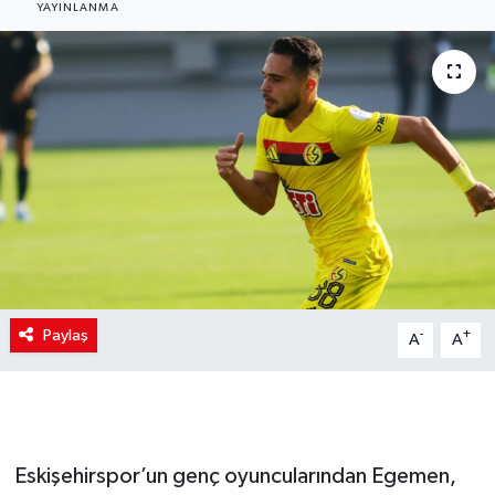
YAYINLANMA
Paylaş
-
+
A
A
Eskişehirspor’un genç oyuncularından Egemen,