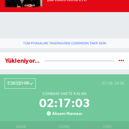
TÜM PIYASALARI TRADINGVIEW ÜZERINDEN TAKIP EDIN
Yükleniyor...
ESKİŞEHİR
07.08.2026
SONRAKI VAKTE KALAN
02:17:02
Akşam Namazı
İMSAK
GÜNEŞ
ÖĞLE