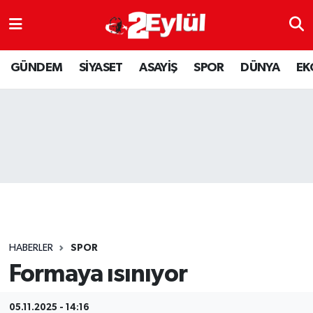
ASAYİŞ
Nöbetçi Eczaneler
GÜNDEM
SİYASET
ASAYİŞ
SPOR
DÜNYA
EK
DÜNYA
Hava Durumu
EKONOMİ
Eskişehir Namaz Vakitleri
GÜNDEM
Trafik Durumu
RESMİ İLAN
Puan Durumu ve Fikstür
SİYASET
Tüm Manşetler
HABERLER
SPOR
SPOR
Son Dakika Haberleri
Formaya ısınıyor
YAŞAM
Haber Arşivi
05.11.2025 - 14:16