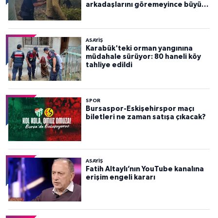
arkadaşlarını göremeyince büyük
panik yaşadı
ASAYİŞ
Karabük'teki orman yangınına
müdahale sürüyor: 80 haneli köy
tahliye edildi
SPOR
Bursaspor-Eskişehirspor maçı
biletleri ne zaman satışa çıkacak?
ASAYİŞ
Fatih Altaylı’nın YouTube kanalına
erişim engeli kararı