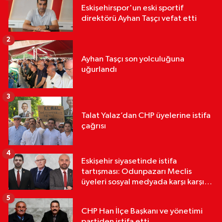
Eskişehirspor'un eski sportif
direktörü Ayhan Taşçı vefat etti
2
Ayhan Taşçı son yolculuğuna
uğurlandı
3
Talat Yalaz’dan CHP üyelerine istifa
çağrısı
4
Eskişehir siyasetinde istifa
tartışması: Odunpazarı Meclis
üyeleri sosyal medyada karşı karşıya
geldi
5
CHP Han İlçe Başkanı ve yönetimi
partiden istifa etti