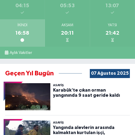
04:15
05:53
13:07
İKINDI
AKŞAM
YATSI
16:58
20:11
21:42
Aylık Vakitler
Geçen Yıl Bugün
07 Ağustos 2025
ASAYİŞ
Karabük'te çıkan orman
yangınında 9 saat geride kaldı
ASAYİŞ
Yangında alevlerin arasında
kalmaktan kurtulan işçi,