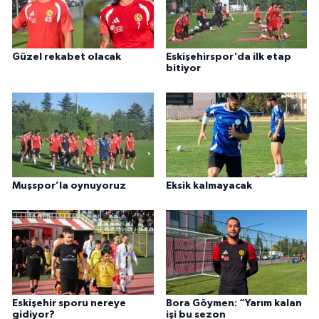
Güzel rekabet olacak
Eskişehirspor'da ilk etap
bitiyor
Muşspor’la oynuyoruz
Eksik kalmayacak
Eskişehir sporu nereye
Bora Göymen: “Yarım kalan
gidiyor?
işi bu sezon