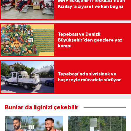
MHP Eskişehir İl Teşkilatı'ndan
Kızılay'a ziyaret ve kan bağışı
Tepebaşı ve Denizli
Büyükşehir’den gençlere yaz
kampı
Tepebaşı’nda sivrisinek ve
haşereyle mücadele sürüyor
Bunlar da ilginizi çekebilir