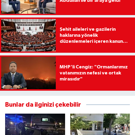
Abdullah ile bir araya geldi
Şehit aileleri ve gazilerin
haklarına yönelik
düzenlemeleri içeren kanun
teklifi, Milli Savunma
Komisyonunda
MHP'li Cengiz: "Ormanlarımız
vatanımızın nefesi ve ortak
mirasıdır"
Bunlar da ilginizi çekebilir