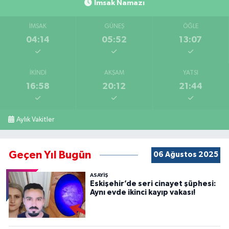
İmsak Namazı
İMSAK
GÜNEŞ
ÖĞLE
04:14
05:52
13:07
İKINDI
AKŞAM
YATSI
16:58
20:12
21:44
Aylık Vakitler
Geçen Yıl Bugün
06 Ağustos 2025
ASAYİŞ
Eskişehir’de seri cinayet şüphesi:
Aynı evde ikinci kayıp vakası!