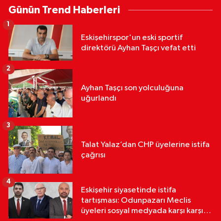
Günün Trend Haberleri
1
Eskişehirspor'un eski sportif
direktörü Ayhan Taşçı vefat etti
2
Ayhan Taşçı son yolculuğuna
uğurlandı
3
Talat Yalaz’dan CHP üyelerine istifa
çağrısı
4
Eskişehir siyasetinde istifa
tartışması: Odunpazarı Meclis
üyeleri sosyal medyada karşı karşıya