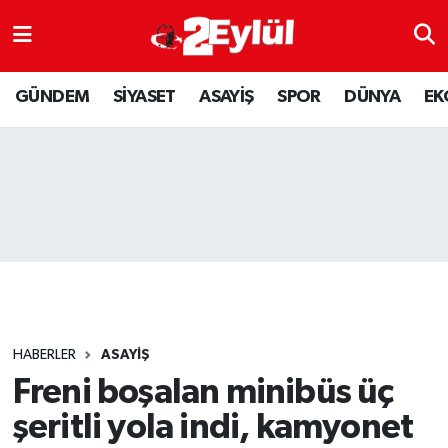
ASAYİŞ
Nöbetçi Eczaneler
GÜNDEM
SİYASET
ASAYİŞ
SPOR
DÜNYA
EK
DÜNYA
Hava Durumu
EKONOMİ
Eskişehir Namaz Vakitleri
GÜNDEM
Trafik Durumu
RESMİ İLAN
Puan Durumu ve Fikstür
SİYASET
Tüm Manşetler
HABERLER
ASAYİŞ
SPOR
Son Dakika Haberleri
Freni boşalan minibüs üç
şeritli yola indi, kamyonet
YAŞAM
Haber Arşivi