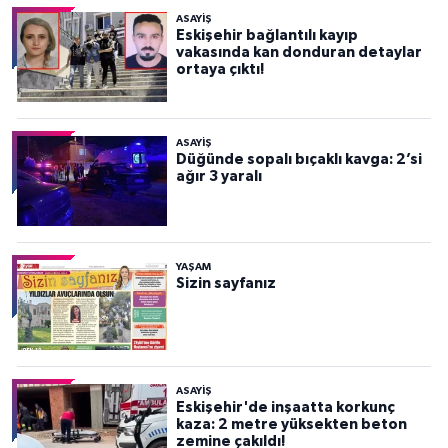
ASAYİŞ
Eskişehir bağlantılı kayıp
vakasında kan donduran detaylar
ortaya çıktı!
ASAYİŞ
Düğünde sopalı bıçaklı kavga: 2’si
ağır 3 yaralı
YAŞAM
Sizin sayfanız
ASAYİŞ
Eskişehir'de inşaatta korkunç
kaza: 2 metre yüksekten beton
zemine çakıldı!