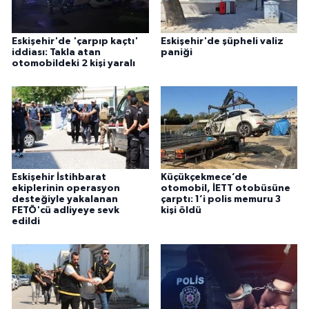
Eskişehir'de 'çarpıp kaçtı'
Eskişehir'de şüpheli valiz
iddiası: Takla atan
paniği
otomobildeki 2 kişi yaralı
Eskişehir İstihbarat
Küçükçekmece’de
ekiplerinin operasyon
otomobil, İETT otobüsüne
desteğiyle yakalanan
çarptı: 1’i polis memuru 3
FETÖ'cü adliyeye sevk
kişi öldü
edildi