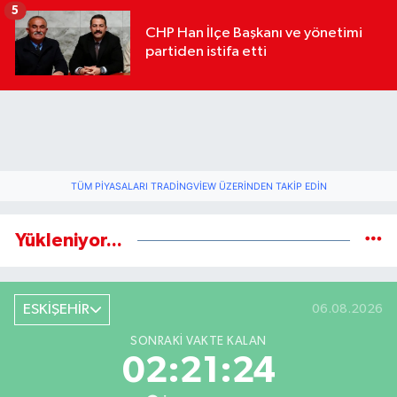
geldi
5
CHP Han İlçe Başkanı ve yönetimi
partiden istifa etti
TÜM PIYASALARI TRADINGVIEW ÜZERINDEN TAKIP EDIN
Yükleniyor...
ESKİŞEHİR
06.08.2026
SONRAKI VAKTE KALAN
02:21:23