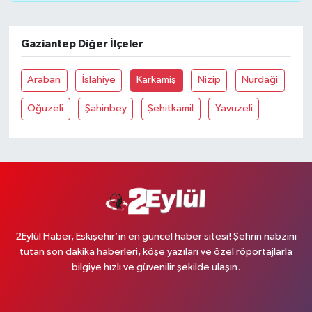
Gaziantep Diğer İlçeler
Araban
İslahiye
Karkamiş
Nizip
Nurdaği
Oğuzeli
Şahinbey
Şehitkamil
Yavuzeli
2Eylül Haber, Eskişehir’in en güncel haber sitesi! Şehrin nabzını
tutan son dakika haberleri, köşe yazıları ve özel röportajlarla
bilgiye hızlı ve güvenilir şekilde ulaşın.