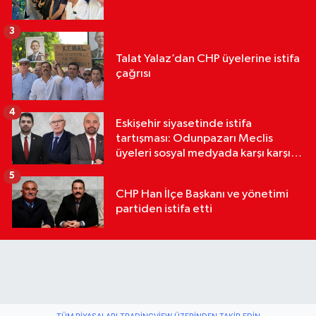
3
Talat Yalaz’dan CHP üyelerine istifa
çağrısı
4
Eskişehir siyasetinde istifa
tartışması: Odunpazarı Meclis
üyeleri sosyal medyada karşı karşıya
geldi
5
CHP Han İlçe Başkanı ve yönetimi
partiden istifa etti