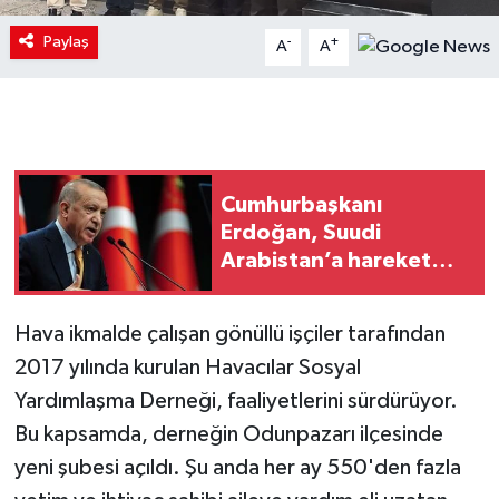
Paylaş
-
+
A
A
Cumhurbaşkanı
Erdoğan, Suudi
Arabistan’a hareket
etti
Hava ikmalde çalışan gönüllü işçiler tarafından
2017 yılında kurulan Havacılar Sosyal
Yardımlaşma Derneği, faaliyetlerini sürdürüyor.
Bu kapsamda, derneğin Odunpazarı ilçesinde
yeni şubesi açıldı. Şu anda her ay 550'den fazla