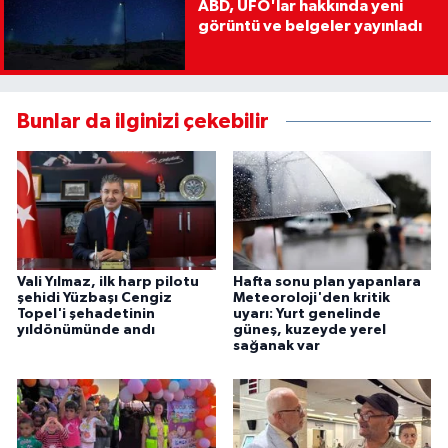
ABD, UFO'lar hakkında yeni
görüntü ve belgeler yayınladı
Bunlar da ilginizi çekebilir
Vali Yılmaz, ilk harp pilotu
Hafta sonu plan yapanlara
şehidi Yüzbaşı Cengiz
Meteoroloji'den kritik
Topel'i şehadetinin
uyarı: Yurt genelinde
yıldönümünde andı
güneş, kuzeyde yerel
sağanak var