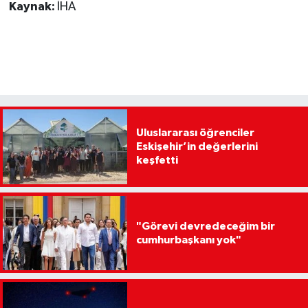
Kaynak:
İHA
Uluslararası öğrenciler
Eskişehir’in değerlerini
keşfetti
"Görevi devredeceğim bir
cumhurbaşkanı yok"