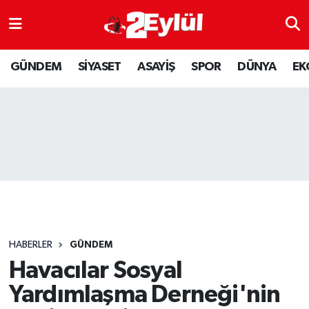
ASAYİŞ
Nöbetçi Eczaneler
GÜNDEM
SİYASET
ASAYİŞ
SPOR
DÜNYA
EK
DÜNYA
Hava Durumu
EKONOMİ
Eskişehir Namaz Vakitleri
GÜNDEM
Trafik Durumu
RESMİ İLAN
Puan Durumu ve Fikstür
SİYASET
Tüm Manşetler
HABERLER
GÜNDEM
SPOR
Son Dakika Haberleri
Havacılar Sosyal
Yardımlaşma Derneği'nin
YAŞAM
Haber Arşivi