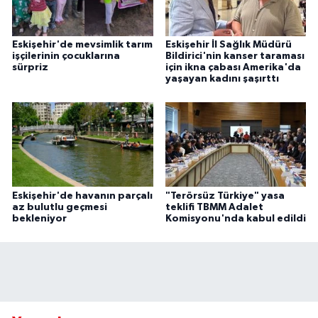
Eskişehir'de mevsimlik tarım
Eskişehir İl Sağlık Müdürü
işçilerinin çocuklarına
Bildirici'nin kanser taraması
sürpriz
için ikna çabası Amerika'da
yaşayan kadını şaşırttı
Eskişehir'de havanın parçalı
"Terörsüz Türkiye" yasa
az bulutlu geçmesi
teklifi TBMM Adalet
bekleniyor
Komisyonu'nda kabul edildi