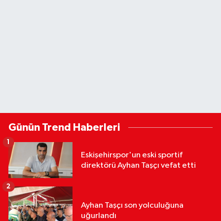
Günün Trend Haberleri
1
Eskişehirspor'un eski sportif
direktörü Ayhan Taşçı vefat etti
2
Ayhan Taşçı son yolculuğuna
uğurlandı