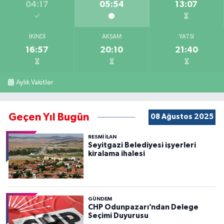
04:17
05:54
13:07
İKINDI
AKŞAM
YATSI
16:57
20:10
21:40
Aylık Vakitler
Geçen Yıl Bugün
08 Ağustos 2025
RESMİ İLAN
Seyitgazi Belediyesi işyerleri
kiralama ihalesi
GÜNDEM
CHP Odunpazarı’ndan Delege
Seçimi Duyurusu