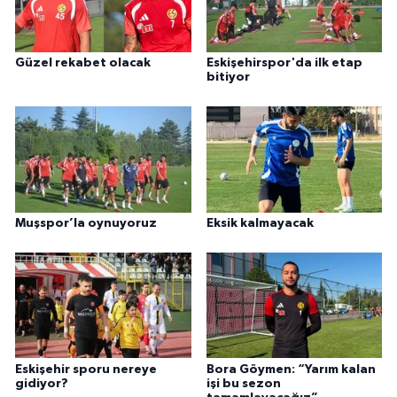
Güzel rekabet olacak
Eskişehirspor'da ilk etap
bitiyor
Muşspor’la oynuyoruz
Eksik kalmayacak
Eskişehir sporu nereye
Bora Göymen: “Yarım kalan
gidiyor?
işi bu sezon