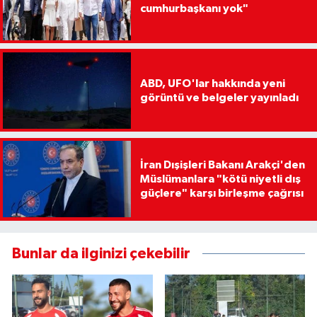
cumhurbaşkanı yok"
ABD, UFO'lar hakkında yeni
görüntü ve belgeler yayınladı
İran Dışişleri Bakanı Arakçi'den
Müslümanlara "kötü niyetli dış
güçlere" karşı birleşme çağrısı
Bunlar da ilginizi çekebilir