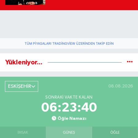
TÜM PIYASALARI TRADINGVIEW ÜZERINDEN TAKIP EDIN
Yükleniyor...
ESKİŞEHİR
08.08.2026
SONRAKI VAKTE KALAN
06:23:40
Öğle Namazı
İMSAK
GÜNEŞ
ÖĞLE