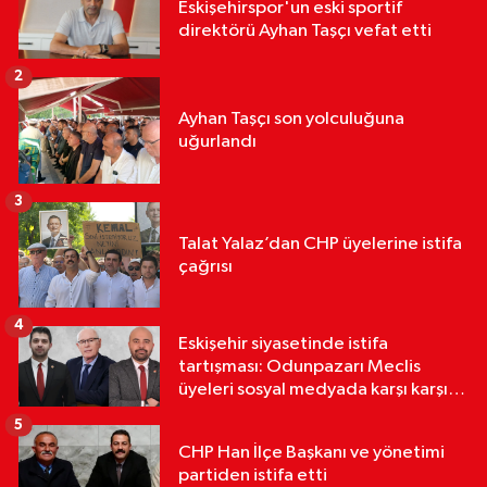
Eskişehirspor'un eski sportif
direktörü Ayhan Taşçı vefat etti
2
Ayhan Taşçı son yolculuğuna
uğurlandı
3
Talat Yalaz’dan CHP üyelerine istifa
çağrısı
4
Eskişehir siyasetinde istifa
tartışması: Odunpazarı Meclis
üyeleri sosyal medyada karşı karşıya
geldi
5
CHP Han İlçe Başkanı ve yönetimi
partiden istifa etti