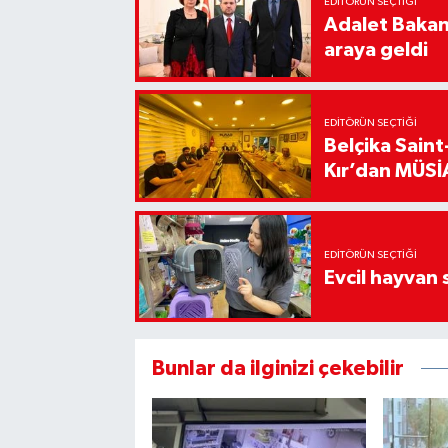
EDITÖRÜN SEÇTIĞI
Adalet Bakanı
araya geldi
EDITÖRÜN SEÇTIĞI
Belçika Sain
Kır’dan MÜSİA
EDITÖRÜN SEÇTIĞI
Evcil hayvan 
Bunlar da ilginizi çekebilir