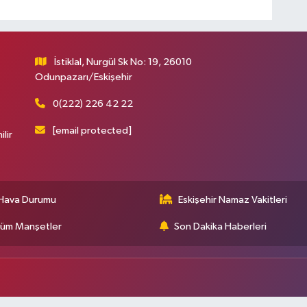
İstiklal, Nurgül Sk No: 19, 26010
Odunpazarı/Eskişehir
0(222) 226 42 22
[email protected]
ilir
Hava Durumu
Eskişehir Namaz Vakitleri
üm Manşetler
Son Dakika Haberleri