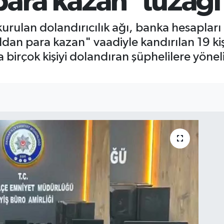
para kazan’ tuzağı
kurulan dolandırıcılık ağı, banka hesaplar
oldan para kazan" vaadiyle kandırılan 19 k
 birçok kişiyi dolandıran şüphelilere yöne