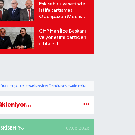
Eskişehir siyasetinde
istifa tartışması:
Odunpazarı Meclis
üyeleri sosyal
medyada karşı karşıya
CHP Han İlçe Başkanı
geldi
ve yönetimi partiden
istifa etti
TÜM PIYASALARI TRADINGVIEW ÜZERINDEN TAKIP EDIN
ükleniyor...
ESKİŞEHİR
07.08.2026