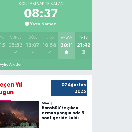
SONRAKI VAKTE KALAN
08:36
Yatsı Namazı
AK
GÜNEŞ
ÖĞLE
İKINDI
AKŞAM
YATSI
15
05:53
13:07
16:58
20:11
21:42
Aylık Vakitler
eçen Yıl
07 Ağustos
ugün
2025
ASAYİŞ
Karabük'te çıkan
orman yangınında 9
saat geride kaldı