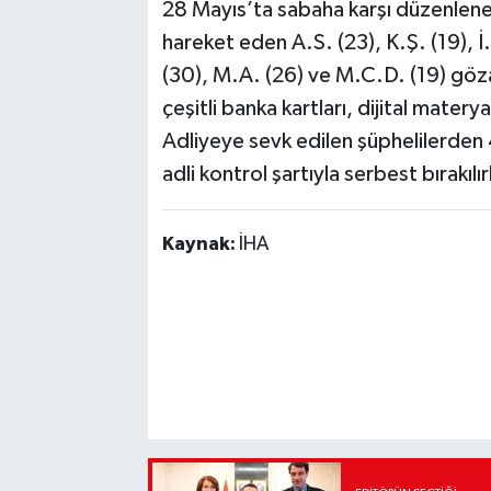
28 Mayıs’ta sabaha karşı düzenlenen
hareket eden A.S. (23), K.Ş. (19), İ.
(30), M.A. (26) ve M.C.D. (19) göz
çeşitli banka kartları, dijital materya
Adliyeye sevk edilen şüphelilerden 4
adli kontrol şartıyla serbest bırakılı
Kaynak:
İHA