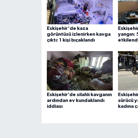
Eskişehir'de kaza
Eskişehi
görüntüsü izlenirken kavga
yangın: 
çıktı: 1 kişi bıçaklandı
etkilend
Eskişehir’de silahlı kavganın
Eskişehi
ardından ev kundaklandı
sürücü y
iddiası
kadına ç