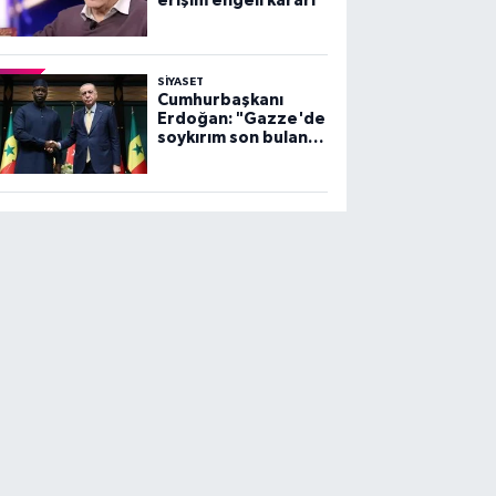
erişim engeli kararı
SİYASET
Cumhurbaşkanı
Erdoğan: "Gazze'de
soykırım son bulana
dek, mücadelemiz
sürecek"