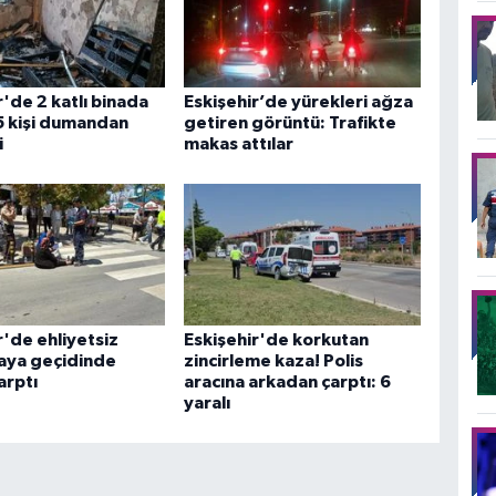
r'de 2 katlı binada
Eskişehir’de yürekleri ağza
5 kişi dumandan
getiren görüntü: Trafikte
i
makas attılar
r'de ehliyetsiz
Eskişehir'de korkutan
aya geçidinde
zincirleme kaza! Polis
arptı
aracına arkadan çarptı: 6
yaralı