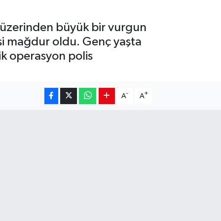
ı üzerinden büyük bir vurgun
işi mağdur oldu. Genç yaşta
lik operasyon polis
-
+
A
A