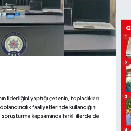
G
1
2
3
n liderliğini yaptığı çetenin, topladıkları
olandırıcılık faaliyetlerinde kullandığını
n soruşturma kapsamında farklı illerde de
4