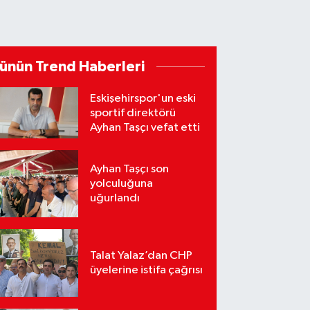
ünün Trend Haberleri
Eskişehirspor'un eski
sportif direktörü
Ayhan Taşçı vefat etti
Ayhan Taşçı son
yolculuğuna
uğurlandı
Talat Yalaz’dan CHP
üyelerine istifa çağrısı