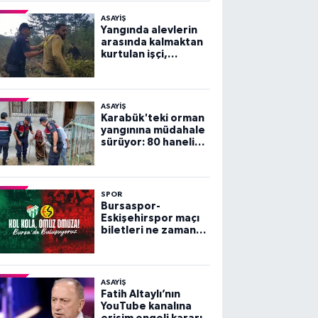
ASAYİŞ
Yangında alevlerin
arasında kalmaktan
kurtulan işçi,
arkadaşlarını
göremeyince büyük
panik yaşadı
ASAYİŞ
Karabük'teki orman
yangınına müdahale
sürüyor: 80 haneli
köy tahliye edildi
SPOR
Bursaspor-
Eskişehirspor maçı
biletleri ne zaman
satışa çıkacak?
ASAYİŞ
Fatih Altaylı’nın
YouTube kanalına