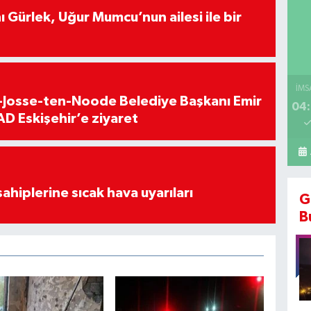
 Gürlek, Uğur Mumcu’nun ailesi ile bir
İMS
t-Josse-ten-Noode Belediye Başkanı Emir
04:
D Eskişehir’e ziyaret
sahiplerine sıcak hava uyarıları
G
B