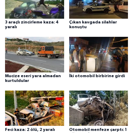
3 araçlı zincirleme kaza: 4
Çıkan kavgada silahlar
yaralı
konuştu
Mucize eseri yara almadan
İki otomobil birbirine girdi
kurtuldular
Feci kaza: 2 ölü, 2 yaralı
Otomobil menfeze çarptı: 1