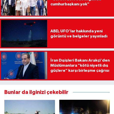
cumhurbaşkanı yok"
ABD, UFO'lar hakkında yeni
görüntü ve belgeler yayınladı
İran Dışişleri Bakanı Arakçi'den
Müslümanlara "kötü niyetli dış
güçlere" karşı birleşme çağrısı
Bunlar da ilginizi çekebilir