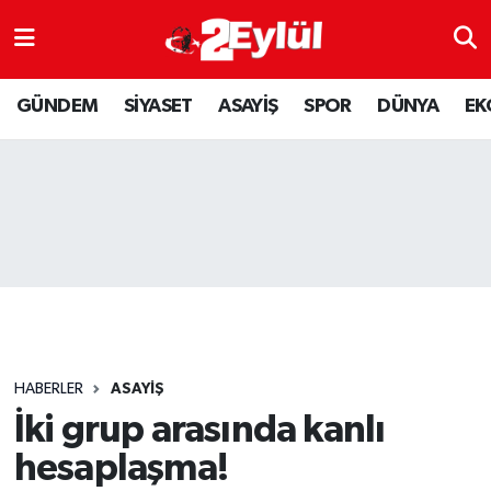
ASAYİŞ
Nöbetçi Eczaneler
GÜNDEM
SİYASET
ASAYİŞ
SPOR
DÜNYA
EK
DÜNYA
Hava Durumu
EKONOMİ
Eskişehir Namaz Vakitleri
GÜNDEM
Trafik Durumu
RESMİ İLAN
Puan Durumu ve Fikstür
SİYASET
Tüm Manşetler
HABERLER
ASAYİŞ
SPOR
Son Dakika Haberleri
İki grup arasında kanlı
hesaplaşma!
YAŞAM
Haber Arşivi