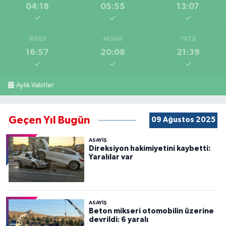
04:18
05:55
13:07
İKINDI
AKŞAM
YATSI
16:57
20:08
21:39
Aylık Vakitler
Geçen Yıl Bugün
09 Ağustos 2025
ASAYİŞ
Direksiyon hakimiyetini kaybetti:
Yaralılar var
ASAYİŞ
Beton mikseri otomobilin üzerine
devrildi: 6 yaralı