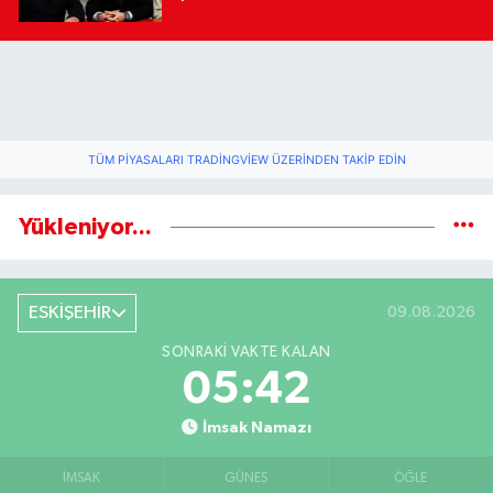
TÜM PIYASALARI TRADINGVIEW ÜZERINDEN TAKIP EDIN
Yükleniyor...
ESKİŞEHİR
09.08.2026
SONRAKI VAKTE KALAN
05:42
İmsak Namazı
İMSAK
GÜNEŞ
ÖĞLE