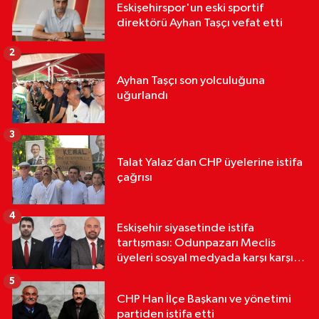
Eskişehirspor'un eski sportif
direktörü Ayhan Taşçı vefat etti
2
Ayhan Taşçı son yolculuğuna
uğurlandı
3
Talat Yalaz’dan CHP üyelerine istifa
çağrısı
4
Eskişehir siyasetinde istifa
tartışması: Odunpazarı Meclis
üyeleri sosyal medyada karşı karşıya
geldi
5
CHP Han İlçe Başkanı ve yönetimi
partiden istifa etti