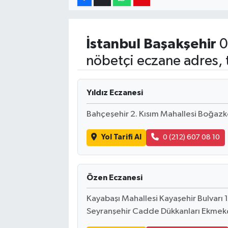
İstanbul
Başakşehir
0
nöbetçi eczane adres, 
Yıldız Eczanesi
Bahçeşehir 2. Kısım Mahallesi Boğaz
Yol Tarifi Al
0 (212) 607 08 10
Özen Eczanesi
Kayabaşı Mahallesi Kayaşehir Bulvarı 
Seyranşehir Cadde Dükkanları Ekmek