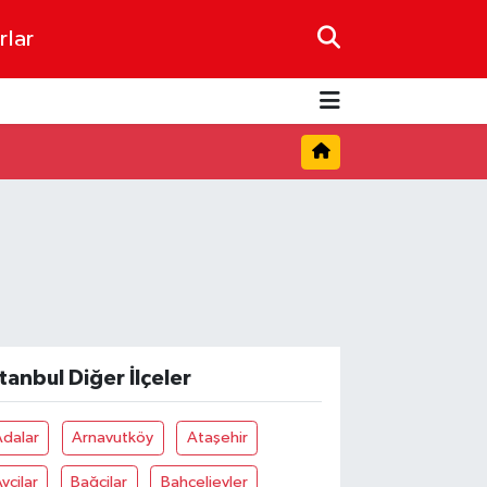
rlar
stanbul Diğer İlçeler
Adalar
Arnavutköy
Ataşehir
vcilar
Bağcilar
Bahçelievler