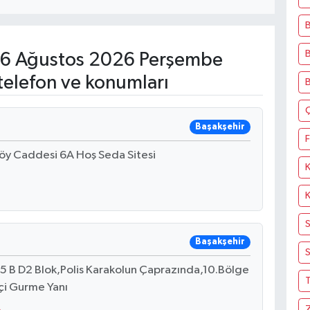
B
B
6 Ağustos 2026 Perşembe
telefon ve konumları
Başakşehir
F
köy Caddesi 6A Hoş Seda Sitesi
Başakşehir
S
15 B D2 Blok,Polis Karakolun Çaprazında,10.Bölge
T
çi Gurme Yanı