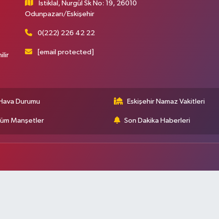
İstiklal, Nurgül Sk No: 19, 26010
Odunpazarı/Eskişehir
0(222) 226 42 22
[email protected]
ilir
Hava Durumu
Eskişehir Namaz Vakitleri
üm Manşetler
Son Dakika Haberleri