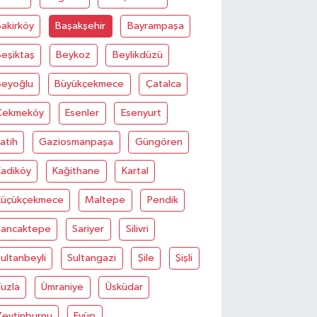
akirköy
Başakşehir
Bayrampaşa
eşiktaş
Beykoz
Beylikdüzü
Beyoğlu
Büyükçekmece
Çatalca
Çekmeköy
Esenler
Esenyurt
atih
Gaziosmanpaşa
Güngören
Kadiköy
Kağithane
Kartal
Küçükçekmece
Maltepe
Pendik
Sancaktepe
Sariyer
Silivri
ultanbeyli
Sultangazi
Şile
Şişli
uzla
Ümraniye
Üsküdar
Zeytinburnu
Eyüp