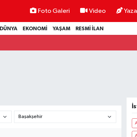
Foto Galeri
Video
Yaza
DÜNYA
EKONOMİ
YAŞAM
RESMİ İLAN
İ
A