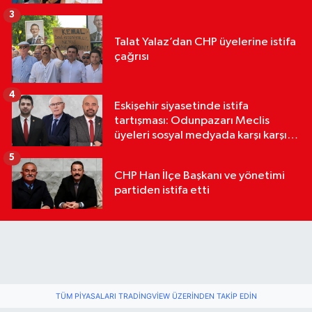
3
Talat Yalaz’dan CHP üyelerine istifa
çağrısı
4
Eskişehir siyasetinde istifa
tartışması: Odunpazarı Meclis
üyeleri sosyal medyada karşı karşıya
geldi
5
CHP Han İlçe Başkanı ve yönetimi
partiden istifa etti
TÜM PIYASALARI TRADINGVIEW ÜZERINDEN TAKIP EDIN