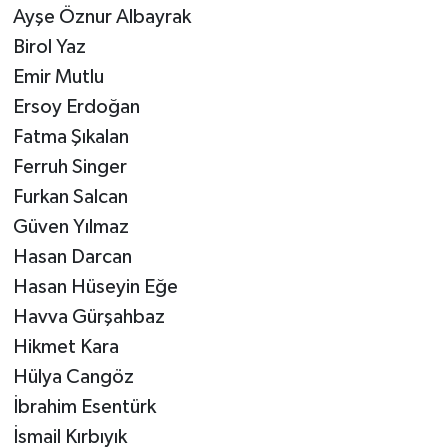
​Ayşe Öznur Albayrak
​Birol Yaz
​Emir Mutlu
​Ersoy Erdoğan
​Fatma Şıkalan
​Ferruh Singer
​Furkan Salcan
​Güven Yılmaz
​Hasan Darcan
​Hasan Hüseyin Eğe
​Havva Gürşahbaz
​Hikmet Kara
​Hülya Cangöz
​İbrahim Esentürk
​İsmail Kırbıyık