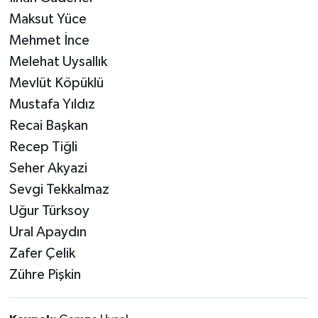
​Maksut Yüce
​Mehmet İnce
​Melehat Uysallık
​Mevlüt Köpüklü
​Mustafa Yıldız
​Recai Başkan
​Recep Tiğli
​Seher Akyazi
​Sevgi Tekkalmaz
​Uğur Türksoy
​Ural Apaydın
​Zafer Çelik
​Zühre Pişkin