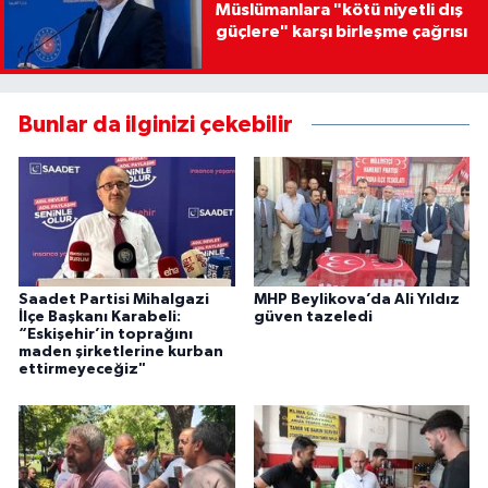
Müslümanlara "kötü niyetli dış
güçlere" karşı birleşme çağrısı
Bunlar da ilginizi çekebilir
Saadet Partisi Mihalgazi
MHP Beylikova’da Ali Yıldız
İlçe Başkanı Karabeli:
güven tazeledi
“Eskişehir’in toprağını
maden şirketlerine kurban
ettirmeyeceğiz"