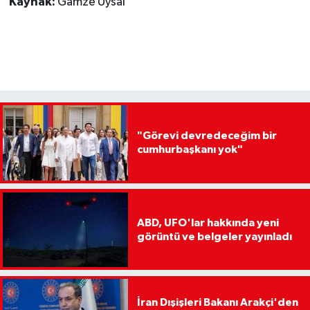
Kaynak:
Gamze Uysal
"Görevi devredeceğim bir
cumhurbaşkanı yok"
ABD, UFO'lar hakkında yeni
görüntü ve belgeler yayınladı
İran Dışişleri Bakanı Arakçi'den