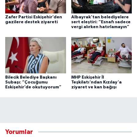
Zafer Partisi Eskişehir’den
Albayrak’tan belediyelere
gazilere destek ziyareti
sert eleştiri: “Esnafı sadece
vergi alırken hatırlamayın”
Bilecik Belediye Başkanı
MHP Eskişehir İl
Subaşı: “Çocuğumu
Teşkilatı'ndan Kızılay'a
Eskişehir’de okutuyorum”
ziyaret ve kan bağışı
Yorumlar