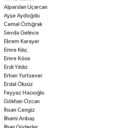
​Alparslan Uçarcan
​Ayşe Aydoğdu
​Cemal Öztığrak
​Sevda Gelince
​Ekrem Karayer
​Emre Kılıç
​Emre Köse
​Erdi Yıldız
​Erhan Yurtsever
​Erdal Öksüz
​Feyyaz Hacıoğlu
​Gökhan Özcan
​İhsan Cengiz
​İlhami Arıbaş
​İlhan Güderler