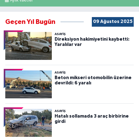
Aylık Vakitler
Geçen Yıl Bugün
09 Ağustos 2025
ASAYİŞ
Direksiyon hakimiyetini kaybetti:
Yaralılar var
ASAYİŞ
Beton mikseri otomobilin üzerine
devrildi: 6 yaralı
ASAYİŞ
Hatalı sollamada 3 araç birbirine
girdi