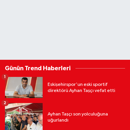
Günün Trend Haberleri
1
Eskişehirspor'un eski sportif
direktörü Ayhan Taşçı vefat etti
2
Ayhan Taşçı son yolculuğuna
uğurlandı