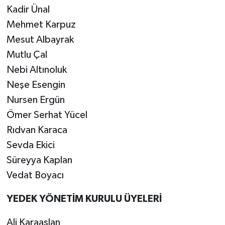
​Kadir Ünal
​Mehmet Karpuz
​Mesut Albayrak
​Mutlu Çal
​Nebi Altınoluk
​Neşe Esengin
​Nursen Ergün
​Ömer Serhat Yücel
​Rıdvan Karaca
​Sevda Ekici
​Süreyya Kaplan
​Vedat Boyacı
​YEDEK YÖNETİM KURULU ÜYELERİ
​Ali Karaaslan