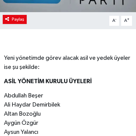
Paylaş
-
+
A
A
Yeni yönetimde görev alacak asil ve yedek üyeler
ise şu şekilde:
​ASİL YÖNETİM KURULU ÜYELERİ
Abdullah Beşer
​Ali Haydar Demirbilek
​Altan Bozoğlu
​Aygün Özgür
​Aysun Yalancı