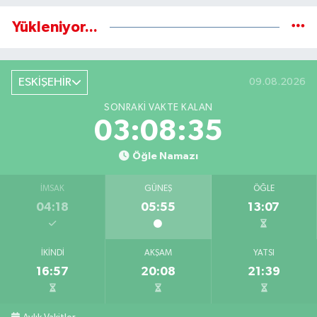
Yükleniyor...
ESKİŞEHİR
09.08.2026
SONRAKI VAKTE KALAN
03:08:34
Öğle Namazı
İMSAK
GÜNEŞ
ÖĞLE
04:18
05:55
13:07
İKINDI
AKŞAM
YATSI
16:57
20:08
21:39