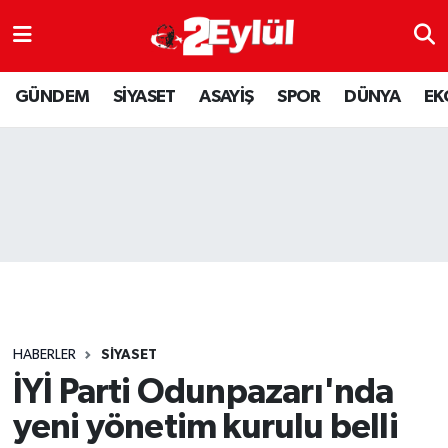
ASAYİŞ
Nöbetçi Eczaneler
GÜNDEM
SİYASET
ASAYİŞ
SPOR
DÜNYA
EK
DÜNYA
Hava Durumu
EKONOMİ
Eskişehir Namaz Vakitleri
GÜNDEM
Trafik Durumu
RESMİ İLAN
Puan Durumu ve Fikstür
SİYASET
Tüm Manşetler
HABERLER
SİYASET
SPOR
Son Dakika Haberleri
İYİ Parti Odunpazarı'nda
yeni yönetim kurulu belli
YAŞAM
Haber Arşivi