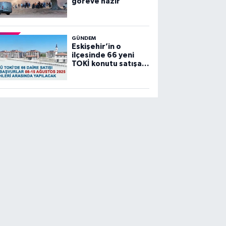
göreve hazır”
GÜNDEM
Eskişehir’in o
ilçesinde 66 yeni
TOKİ konutu satışa
sunuluyor…