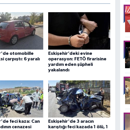
r'de otomobille
Eskişehir’deki evine
ksi çarpıştı: 6 yaralı
operasyon: FETÖ firarisine
yardım eden şüpheli
yakalandı
r'de feci kaza: Can
Eskişehir'de 3 aracın
dının cenazesi
karıştığı feci kazada 1 ölü, 1