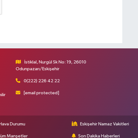
İstiklal, Nurgül Sk No: 19, 26010
Odunpazarı/Eskişehir
0(222) 226 42 22
[email protected]
ilir
Hava Durumu
Eskişehir Namaz Vakitleri
üm Manşetler
Son Dakika Haberleri