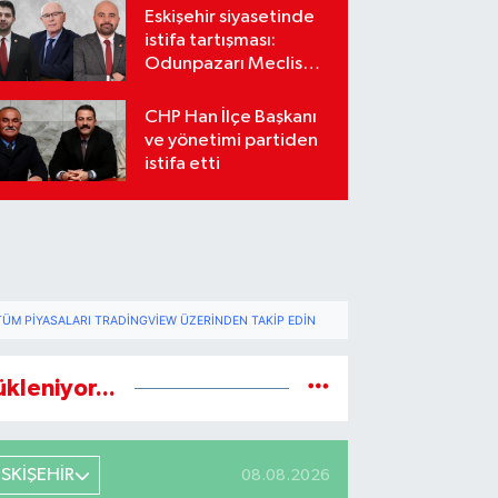
Eskişehir siyasetinde
istifa tartışması:
Odunpazarı Meclis
üyeleri sosyal
medyada karşı karşıya
CHP Han İlçe Başkanı
geldi
ve yönetimi partiden
istifa etti
TÜM PIYASALARI TRADINGVIEW ÜZERINDEN TAKIP EDIN
ükleniyor...
ESKİŞEHİR
08.08.2026