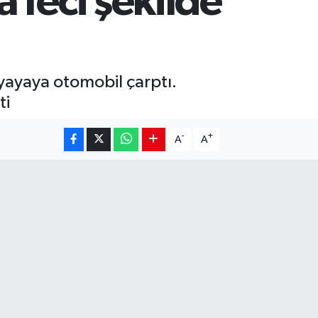
 feci şekilde
yayaya otomobil çarptı.
ti
-
+
A
A