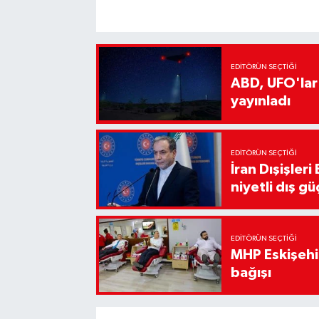
EDITÖRÜN SEÇTIĞI
ABD, UFO'lar
yayınladı
EDITÖRÜN SEÇTIĞI
İran Dışişler
niyetli dış gü
EDITÖRÜN SEÇTIĞI
MHP Eskişehir
bağışı