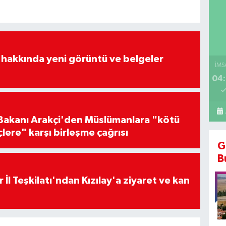
 hakkında yeni görüntü ve belgeler
İMS
04:
i Bakanı Arakçi'den Müslümanlara "kötü
çlere" karşı birleşme çağrısı
G
B
 İl Teşkilatı'ndan Kızılay'a ziyaret ve kan