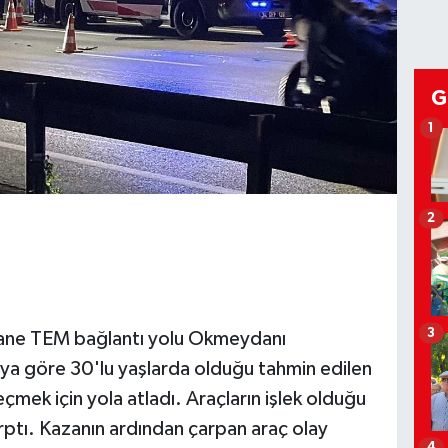
G
1
2
3
thane TEM bağlantı yolu Okmeydanı
ya göre 30'lu yaşlarda olduğu tahmin edilen
geçmek için yola atladı. Araçların işlek olduğu
arptı. Kazanın ardından çarpan araç olay
4