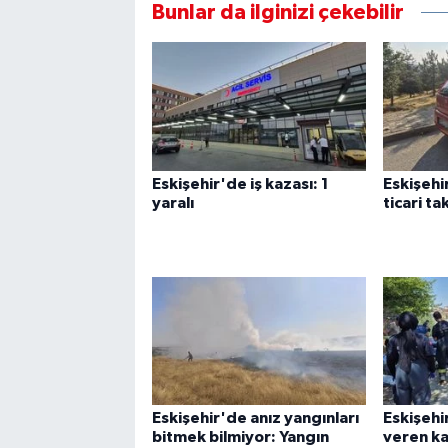
Bunlar da ilginizi çekebilir
Eskişehir'de iş kazası: 1
Eskişehi
yaralı
ticari ta
Eskişehir'de anız yangınları
Eskişehi
bitmek bilmiyor: Yangın
veren ka