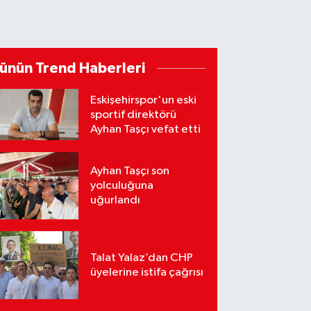
ünün Trend Haberleri
Eskişehirspor'un eski
sportif direktörü
Ayhan Taşçı vefat etti
Ayhan Taşçı son
yolculuğuna
uğurlandı
Talat Yalaz’dan CHP
üyelerine istifa çağrısı