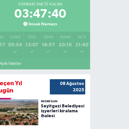
SONRAKI VAKTE KALAN
03:47:38
İmsak Namazı
AK
GÜNEŞ
ÖĞLE
İKINDI
AKŞAM
YATSI
17
05:54
13:07
16:57
20:10
21:40
Aylık Vakitler
eçen Yıl
08 Ağustos
ugün
2025
RESMİ İLAN
Seyitgazi Belediyesi
işyerleri kiralama
ihalesi