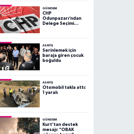
GÜNDEM
CHP
Odunpazarı’ndan
Delege Seçimi
Duyurusu
ASAYİŞ
Serinlemek için
baraja giren çocuk
boğuldu
ASAYİŞ
Otomobil takla attı:
1 yaralı
GÜNDEM
Kurt’tan destek
mesajı: “OBAK