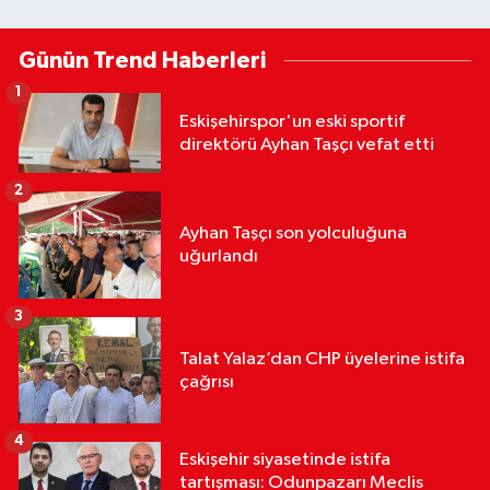
Günün Trend Haberleri
1
Eskişehirspor'un eski sportif
direktörü Ayhan Taşçı vefat etti
2
Ayhan Taşçı son yolculuğuna
uğurlandı
3
Talat Yalaz’dan CHP üyelerine istifa
çağrısı
4
Eskişehir siyasetinde istifa
tartışması: Odunpazarı Meclis