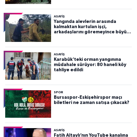
ASAYİŞ
Yangında alevlerin arasında
kalmaktan kurtulan işçi,
arkadaşlarını göremeyince büyük
panik yaşadı
ASAYİŞ
Karabük'teki orman yangınına
müdahale sürüyor: 80 haneli köy
tahliye edildi
SPOR
Bursaspor-Eskişehirspor maçı
biletleri ne zaman satışa çıkacak?
ASAYİŞ
Fatih Altaylı’nın YouTube kanalına