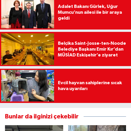
Adalet Bakanı Gürlek, Uğur
Mumcu’nun ailesi ile bir araya
geldi
Belçika Saint-Josse-ten-Noode
Belediye Başkanı Emir Kır’dan
MÜSİAD Eskişehir’e ziyaret
Evcil hayvan sahiplerine sıcak
hava uyarıları
Bunlar da ilginizi çekebilir