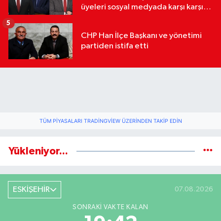
üyeleri sosyal medyada karşı karşıya
geldi
5
CHP Han İlçe Başkanı ve yönetimi
partiden istifa etti
TÜM PIYASALARI TRADINGVIEW ÜZERINDEN TAKIP EDIN
Yükleniyor...
ESKİŞEHİR
07.08.2026
SONRAKI VAKTE KALAN