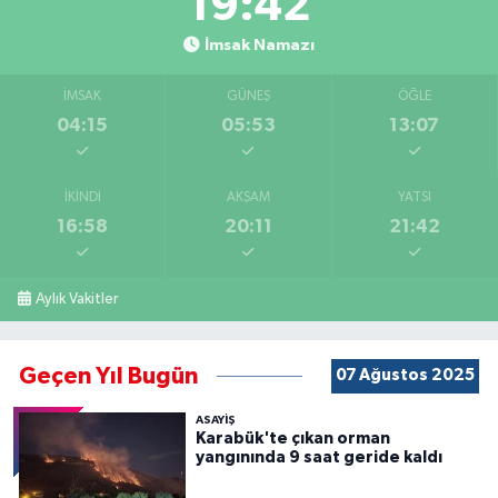
19:41
İmsak Namazı
İMSAK
GÜNEŞ
ÖĞLE
04:15
05:53
13:07
İKINDI
AKŞAM
YATSI
16:58
20:11
21:42
Aylık Vakitler
Geçen Yıl Bugün
07 Ağustos 2025
ASAYİŞ
Karabük'te çıkan orman
yangınında 9 saat geride kaldı