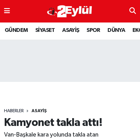
ASAYİŞ
Nöbetçi Eczaneler
GÜNDEM
SİYASET
ASAYİŞ
SPOR
DÜNYA
EK
DÜNYA
Hava Durumu
EKONOMİ
Eskişehir Namaz Vakitleri
GÜNDEM
Trafik Durumu
RESMİ İLAN
Puan Durumu ve Fikstür
SİYASET
Tüm Manşetler
HABERLER
ASAYİŞ
SPOR
Son Dakika Haberleri
Kamyonet takla attı!
Van-Başkale kara yolunda takla atan
YAŞAM
Haber Arşivi