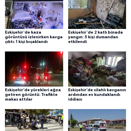
Eskişehir'de kaza
Eskişehir'de 2 katlı binada
görüntüsü izlenirken kavga
yangın: 5 kişi dumandan
çıktı: 1 kişi bıçaklandı
etkilendi
Eskişehir’de yürekleri ağza
Eskişehir’de silahlı kavganın
getiren görüntü: Trafikte
ardından ev kundaklandı
makas attılar
iddiası