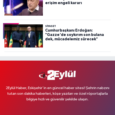
erişim engeli kararı
SİYASET
Cumhurbaşkanı Erdoğan:
"Gazze'de soykırım son bulana
dek, mücadelemiz sürecek"
2Eylül Haber, Eskişehir’in en güncel haber sitesi! Şehrin nabzını
tutan son dakika haberleri, köşe yazıları ve özel röportajlarla
bilgiye hızlı ve güvenilir şekilde ulaşın.