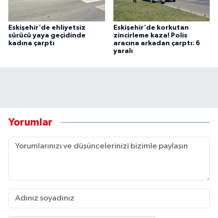
Eskişehir'de ehliyetsiz
Eskişehir'de korkutan
sürücü yaya geçidinde
zincirleme kaza! Polis
kadına çarptı
aracına arkadan çarptı: 6
yaralı
Yorumlar