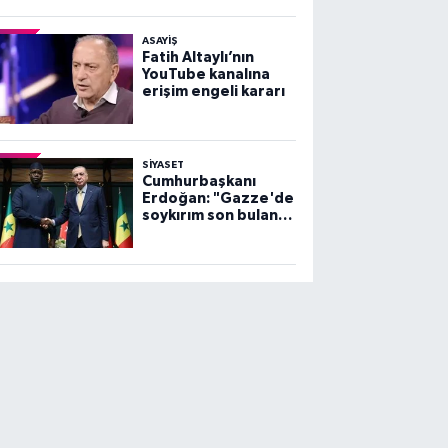
ASAYİŞ
Fatih Altaylı’nın
YouTube kanalına
erişim engeli kararı
SİYASET
Cumhurbaşkanı
Erdoğan: "Gazze'de
soykırım son bulana
dek, mücadelemiz
sürecek"