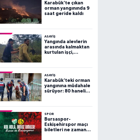
Karabük'te çıkan
orman yangınında 9
saat geride kaldı
ASAYİŞ
Yangında alevlerin
arasında kalmaktan
kurtulan işçi,
arkadaşlarını
göremeyince büyük
panik yaşadı
ASAYİŞ
Karabük'teki orman
yangınına müdahale
sürüyor: 80 haneli
köy tahliye edildi
SPOR
Bursaspor-
Eskişehirspor maçı
biletleri ne zaman
satışa çıkacak?