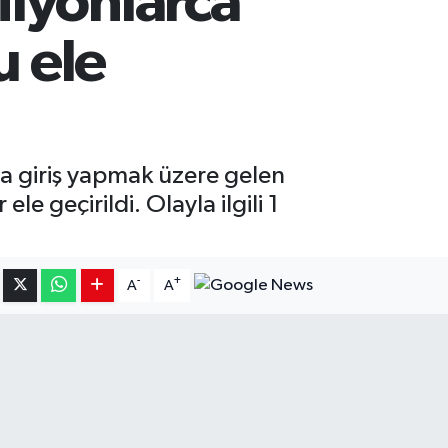
ilyonlarca
u ele
a giriş yapmak üzere gelen
le geçirildi. Olayla ilgili 1
-
+
A
A