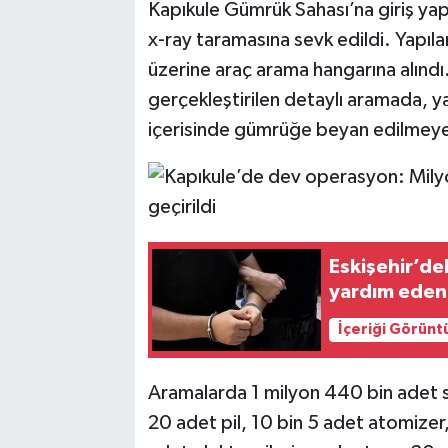
Kapıkule Gümrük Sahası’na giriş yapa
x-ray taramasına sevk edildi. Yapıl
üzerine araç arama hangarına alınd
gerçekleştirilen detaylı aramada, yas
içerisinde gümrüğe beyan edilmeye
Eskişehir’de
yardım eden 
İçeriği Görünt
Aramalarda 1 milyon 440 bin adet si
20 adet pil, 10 bin 5 adet atomizer,