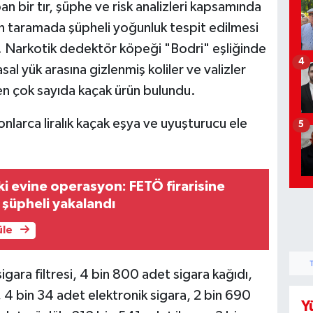
n bir tır, şüphe ve risk analizleri kapsamında
an taramada şüpheli yoğunluk tespit edilmesi
ı. Narkotik dedektör köpeği "Bodri" eşliğinde
4
al yük arasına gizlenmiş koliler ve valizler
n çok sayıda kaçak ürün bulundu.
5
ki evine operasyon: FETÖ firarisine
şüpheli yakalandı
üle
gara filtresi, 4 bin 800 adet sigara kağıdı,
 4 bin 34 adet elektronik sigara, 2 bin 690
Y