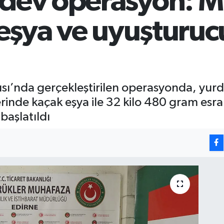
 dev operasyon: M
 eşya ve uyuşturuc
ı’nda gerçekleştirilen operasyonda, yurd
rinde kaçak eşya ile 32 kilo 480 gram esrar e
başlatıldı