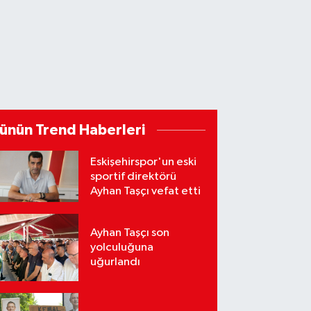
ünün Trend Haberleri
Eskişehirspor'un eski
sportif direktörü
Ayhan Taşçı vefat etti
Ayhan Taşçı son
yolculuğuna
uğurlandı