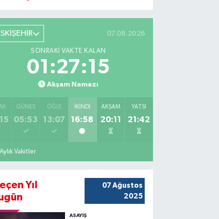
ESKİŞEHİR
07.08.2026
SONRAKI VAKTE KALAN
01:27:14
Akşam Namazı
AK
GÜNEŞ
ÖĞLE
İKINDI
AKŞAM
YATSI
15
05:53
13:07
16:58
20:11
21:42
Aylık Vakitler
eçen Yıl
07 Ağustos
ugün
2025
ASAYİŞ