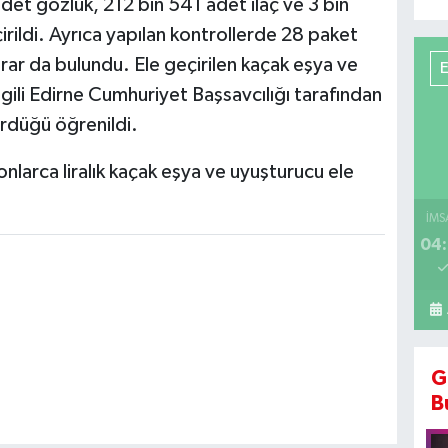
det gözlük, 212 bin 541 adet ilaç ve 3 bin
rildi. Ayrıca yapılan kontrollerde 28 paket
ar da bulundu. Ele geçirilen kaçak eşya ve
lgili Edirne Cumhuriyet Başsavcılığı tarafından
ürdüğü öğrenildi.
İMS
04:
G
B