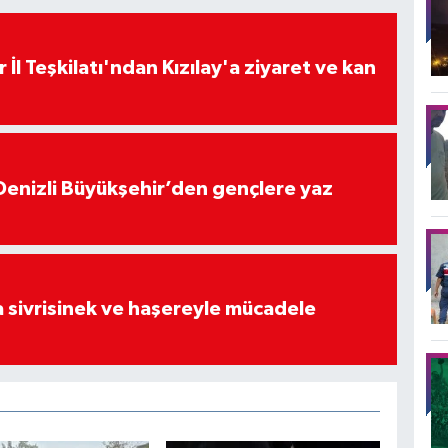
 İl Teşkilatı'ndan Kızılay'a ziyaret ve kan
Denizli Büyükşehir’den gençlere yaz
 sivrisinek ve haşereyle mücadele