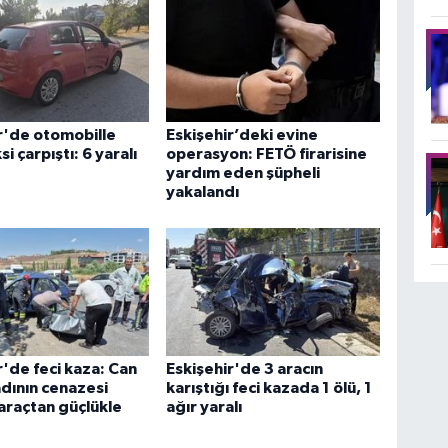
r'de otomobille
Eskişehir’deki evine
ksi çarpıştı: 6 yaralı
operasyon: FETÖ firarisine
yardım eden şüpheli
yakalandı
r'de feci kaza: Can
Eskişehir'de 3 aracın
dının cenazesi
karıştığı feci kazada 1 ölü, 1
 araçtan güçlükle
ağır yaralı