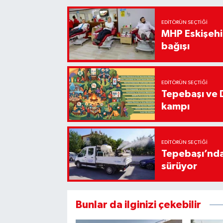
EDITÖRÜN SEÇTIĞI
MHP Eskişehir
bağışı
EDITÖRÜN SEÇTIĞI
Tepebaşı ve 
kampı
EDITÖRÜN SEÇTIĞI
Tepebaşı’nda
sürüyor
Bunlar da ilginizi çekebilir