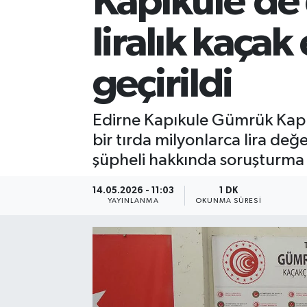
Kapıkule’de
liralık kaçak
geçirildi
Edirne Kapıkule Gümrük Kapıs
bir tırda milyonlarca lira değe
şüpheli hakkında soruşturma 
14.05.2026 - 11:03
1 DK
YAYINLANMA
OKUNMA SÜRESI