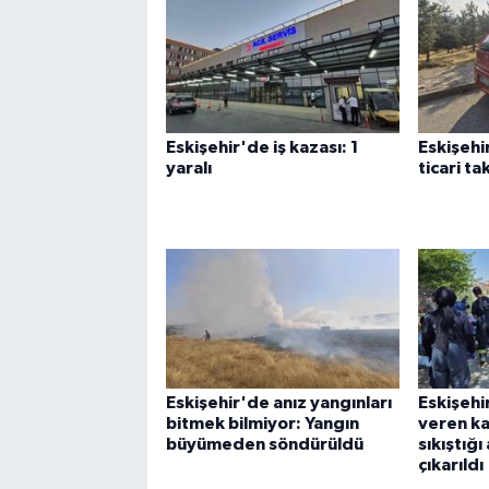
Eskişehir'de iş kazası: 1
Eskişehi
yaralı
ticari ta
Eskişehir'de anız yangınları
Eskişehi
bitmek bilmiyor: Yangın
veren ka
büyümeden söndürüldü
sıkıştığı
çıkarıldı