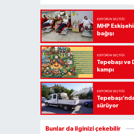
EDITÖRÜN SEÇTIĞI
MHP Eskişehir
bağışı
EDITÖRÜN SEÇTIĞI
Tepebaşı ve 
kampı
EDITÖRÜN SEÇTIĞI
Tepebaşı’nda
sürüyor
Bunlar da ilginizi çekebilir