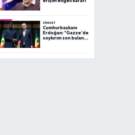
erişim engeli kararı
SİYASET
Cumhurbaşkanı
Erdoğan: "Gazze'de
soykırım son bulana
dek, mücadelemiz
sürecek"