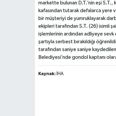
markette bulunan D.T.’nin eşi S.T., 
kafasından tutarak defalarca yere vu
bir müşteriyi de yumruklayarak darb
ekipleri tarafından S.T. (26) isimli ş
işlemlerinin ardından adliyeye sevk 
şartıyla serbest bırakıldığı öğrenild
tarafından saniye saniye kaydedilen
Belediyesi’nde gondol kaptanı olara
Kaynak:
İHA