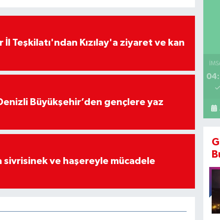
 İl Teşkilatı'ndan Kızılay'a ziyaret ve kan
İMS
04:
Denizli Büyükşehir’den gençlere yaz
G
B
 sivrisinek ve haşereyle mücadele