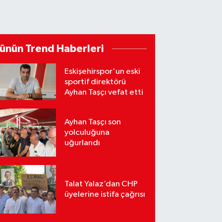
ünün Trend Haberleri
Eskişehirspor'un eski
sportif direktörü
Ayhan Taşçı vefat etti
Ayhan Taşçı son
yolculuğuna
uğurlandı
Talat Yalaz’dan CHP
üyelerine istifa çağrısı