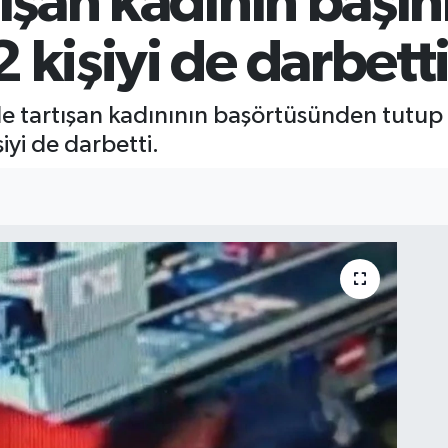
tışan kadının başın
 kişiyi de darbett
yle tartışan kadınının başörtüsünden tutup
iyi de darbetti.