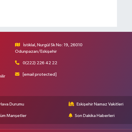
İstiklal, Nurgül Sk No: 19, 26010
Odunpazarı/Eskişehir
0(222) 226 42 22
[email protected]
ilir
Hava Durumu
Eskişehir Namaz Vakitleri
üm Manşetler
Son Dakika Haberleri