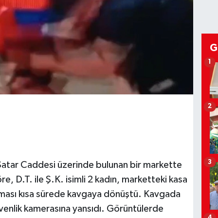
G
1
2
3
Satar Caddesi üzerinde bulunan bir markette
e, D.T. ile Ş.K. isimli 2 kadın, marketteki kasa
ışması kısa sürede kavgaya dönüştü. Kavgada
güvenlik kamerasına yansıdı. Görüntülerde
4