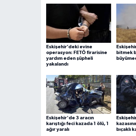
Eskişehir’deki evine
Eskişehi
operasyon: FETÖ firarisine
bitmek b
yardım eden şüpheli
büyümed
yakalandı
Eskişehir'de 3 aracın
Eskişehi
karıştığı feci kazada 1 ölü, 1
kazasını
ağır yaralı
bıçaklı 