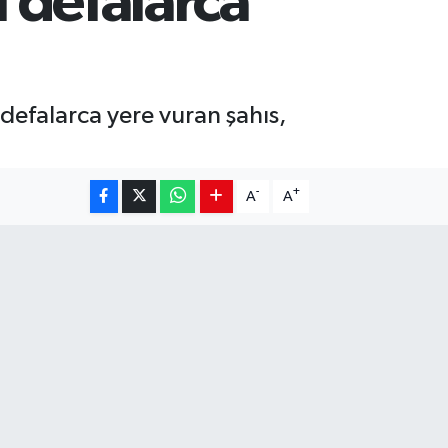
ı defalarca
i
 defalarca yere vuran şahıs,
-
+
A
A