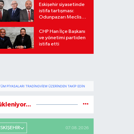
Eskişehir siyasetinde
istifa tartışması:
Odunpazarı Meclis
üyeleri sosyal
medyada karşı karşıya
CHP Han İlçe Başkanı
geldi
ve yönetimi partiden
istifa etti
TÜM PIYASALARI TRADINGVIEW ÜZERINDEN TAKIP EDIN
ükleniyor...
ESKİŞEHİR
07.08.2026