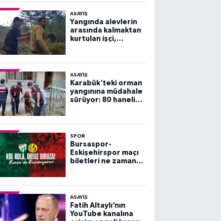
ASAYİŞ
Yangında alevlerin
arasında kalmaktan
kurtulan işçi,
arkadaşlarını
göremeyince büyük
panik yaşadı
ASAYİŞ
Karabük'teki orman
yangınına müdahale
sürüyor: 80 haneli
köy tahliye edildi
SPOR
Bursaspor-
Eskişehirspor maçı
biletleri ne zaman
satışa çıkacak?
ASAYİŞ
Fatih Altaylı’nın
YouTube kanalına