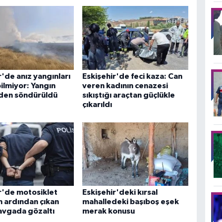
r'de anız yangınları
Eskişehir'de feci kaza: Can
ilmiyor: Yangın
veren kadının cenazesi
en söndürüldü
sıkıştığı araçtan güçlükle
çıkarıldı
r'de motosiklet
Eskişehir'deki kırsal
n ardından çıkan
mahalledeki başıboş eşek
kavgada gözaltı
merak konusu