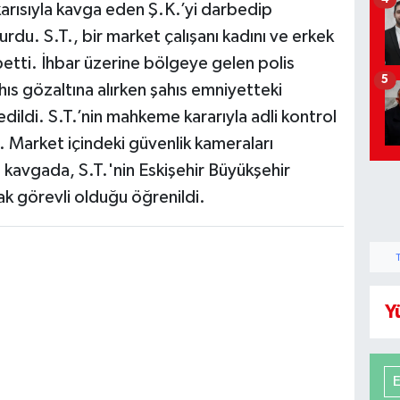
karısıyla kavga eden Ş.K.’yi darbedip
rdu. S.T., bir market çalışanı kadını ve erkek
etti. İhbar üzerine bölgeye gelen polis
5
ahıs gözaltına alırken şahıs emniyetteki
edildi. S.T.’nin mahkeme kararıyla adli kontrol
i. Market içindeki güvenlik kameraları
 kavgada, S.T.'nin Eskişehir Büyükşehir
k görevli olduğu öğrenildi.
Y