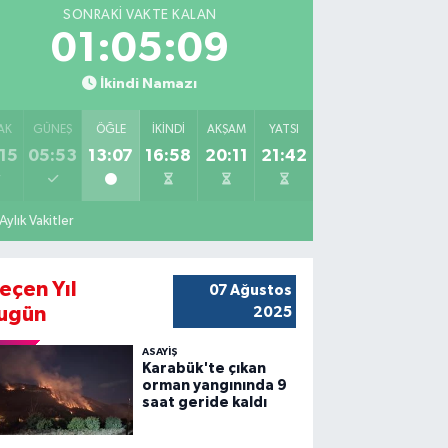
SONRAKI VAKTE KALAN
01:05:07
İkindi Namazı
AK
GÜNEŞ
ÖĞLE
İKINDI
AKŞAM
YATSI
15
05:53
13:07
16:58
20:11
21:42
Aylık Vakitler
eçen Yıl
07 Ağustos
ugün
2025
ASAYİŞ
Karabük'te çıkan
orman yangınında 9
saat geride kaldı