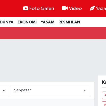
Foto Galeri
Video
Yaza
DÜNYA
EKONOMİ
YAŞAM
RESMİ İLAN
K