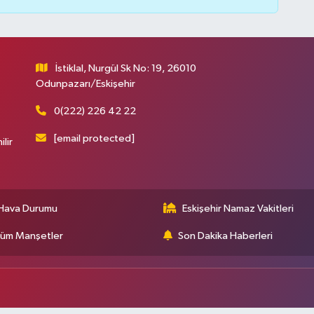
İstiklal, Nurgül Sk No: 19, 26010
Odunpazarı/Eskişehir
0(222) 226 42 22
[email protected]
ilir
Hava Durumu
Eskişehir Namaz Vakitleri
üm Manşetler
Son Dakika Haberleri