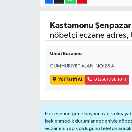
Kastamonu
Şenpazar
nöbetçi eczane adres, 
Umut Eczanesi
CUMHURIYET ALANI NO:28 A
Yol Tarifi Al
0 (366) 788 10 11
Her eczane gece boyunca açık olmayabili
beklenmedik durumlar nedeniyle nöbete
eczanenin açık olduğunu telefon aracılığıy