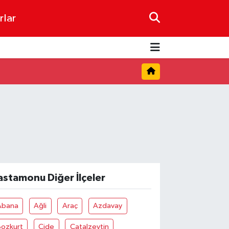
rlar
astamonu Diğer İlçeler
Abana
Ağli
Araç
Azdavay
Bozkurt
Cide
Çatalzeytin