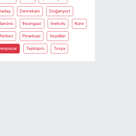
Daday
Devrekani
Doğanyurt
Hanönü
İhsangazi
İnebolu
Küre
Merkez
Pinarbaşi
Seydiler
Şenpazar
Taşköprü
Tosya