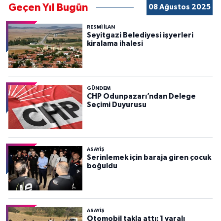
Geçen Yıl Bugün
08 Ağustos 2025
RESMİ İLAN
Seyitgazi Belediyesi işyerleri
kiralama ihalesi
GÜNDEM
CHP Odunpazarı’ndan Delege
Seçimi Duyurusu
ASAYİŞ
Serinlemek için baraja giren çocuk
boğuldu
ASAYİŞ
Otomobil takla attı: 1 yaralı