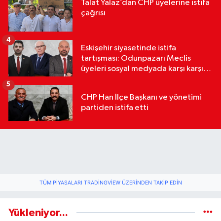
Talat Yalaz’dan CHP üyelerine istifa
çağrısı
4
Eskişehir siyasetinde istifa
tartışması: Odunpazarı Meclis
üyeleri sosyal medyada karşı karşıya
geldi
5
CHP Han İlçe Başkanı ve yönetimi
partiden istifa etti
TÜM PIYASALARI TRADINGVIEW ÜZERINDEN TAKIP EDIN
Yükleniyor...