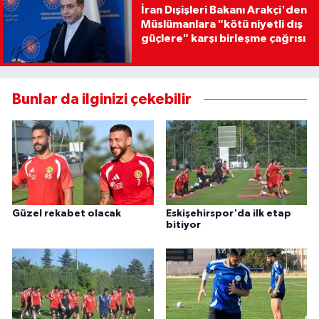
İran Dışişleri Bakanı Arakçi'den
Müslümanlara "kötü niyetli dış
güçlere" karşı birleşme çağrısı
Bunlar da ilginizi çekebilir
Güzel rekabet olacak
Eskişehirspor'da ilk etap
bitiyor