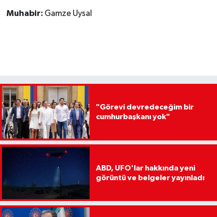
Muhabir:
Gamze Uysal
"Görevi devredeceğim bir
cumhurbaşkanı yok"
ABD, UFO'lar hakkında yeni
görüntü ve belgeler yayınladı