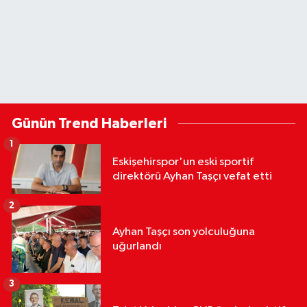
Günün Trend Haberleri
1
Eskişehirspor'un eski sportif
direktörü Ayhan Taşçı vefat etti
2
Ayhan Taşçı son yolculuğuna
uğurlandı
3