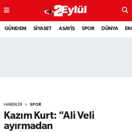
ASAYİŞ
Nöbetçi Eczaneler
GÜNDEM
SİYASET
ASAYİŞ
SPOR
DÜNYA
EK
DÜNYA
Hava Durumu
EKONOMİ
Eskişehir Namaz Vakitleri
GÜNDEM
Trafik Durumu
RESMİ İLAN
Puan Durumu ve Fikstür
SİYASET
Tüm Manşetler
HABERLER
SPOR
SPOR
Son Dakika Haberleri
Kazım Kurt: “Ali Veli
ayırmadan
YAŞAM
Haber Arşivi