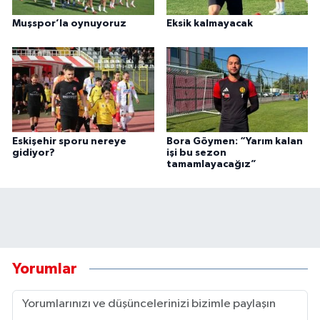
Muşspor’la oynuyoruz
Eksik kalmayacak
Eskişehir sporu nereye
Bora Göymen: “Yarım kalan
gidiyor?
işi bu sezon
tamamlayacağız”
Yorumlar