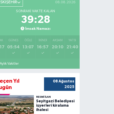
ESKİŞEHİR
08.08.2026
SONRAKI VAKTE KALAN
39:27
İmsak Namazı
AK
GÜNEŞ
ÖĞLE
İKINDI
AKŞAM
YATSI
17
05:54
13:07
16:57
20:10
21:40
Aylık Vakitler
eçen Yıl
08 Ağustos
ugün
2025
RESMİ İLAN
Seyitgazi Belediyesi
işyerleri kiralama
ihalesi