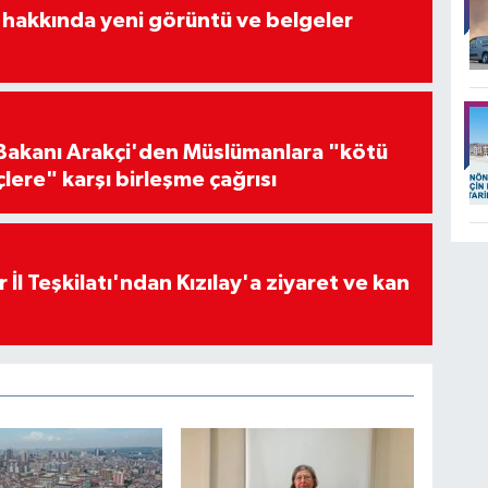
 hakkında yeni görüntü ve belgeler
i Bakanı Arakçi'den Müslümanlara "kötü
çlere" karşı birleşme çağrısı
 İl Teşkilatı'ndan Kızılay'a ziyaret ve kan