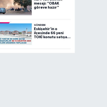
mesajı: “OBAK
göreve hazır”
GÜNDEM
Eskişehir’in o
ilçesinde 66 yeni
TOKİ konutu satışa
sunuluyor…