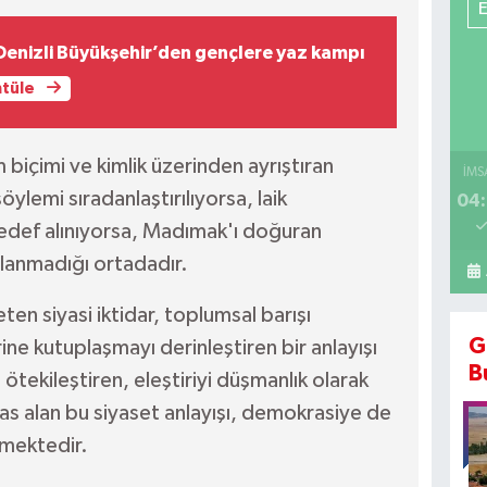
Denizli Büyükşehir’den gençlere yaz kampı
ntüle
biçimi ve kimlik üzerinden ayrıştıran
İMS
söylemi sıradanlaştırılıyorsa, laik
04:
edef alınıyorsa, Madımak'ı doğuran
lanmadığı ortadadır.
eten siyasi iktidar, toplumsal barışı
G
ne kutuplaşmayı derinleştiren bir anlayışı
B
i ötekileştiren, eleştiriyi düşmanlık olarak
sas alan bu siyaset anlayışı, demokrasiye de
rmektedir.