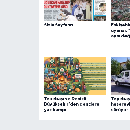
Sizin Sayfanız
Eskişehi
uyarısı:
aynı değ
Tepebaşı ve Denizli
Tepebaşı
Büyükşehir’den gençlere
haşerey
yaz kampı
sürüyor