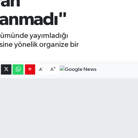
ran
lanmadı"
önümünde yayımladığı
ine yönelik organize bir
-
+
A
A