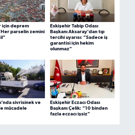
r için deprem
Eskişehir Tabip Odası
 “Her parselin zemini
Başkanı Aksaray’dan tıp
il”
tercihi uyarısı: “Sadece iş
garantisi için hekim
olunmaz”
’nda sivrisinek ve
Eskişehir Eczacı Odası
le mücadele
Başkanı Çelik: “10 binden
fazla eczacı işsiz”