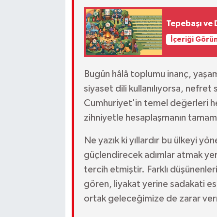
Tepebaşı ve 
İçeriği Görü
Bugün hâlâ toplumu inanç, yaşam 
siyaset dili kullanılıyorsa, nefret 
Cumhuriyet'in temel değerleri h
zihniyetle hesaplaşmanın tamam
Ne yazık ki yıllardır bu ülkeyi yön
güçlendirecek adımlar atmak yeri
tercih etmiştir. Farklı düşünenler
gören, liyakat yerine sadakati e
ortak geleceğimize de zarar ve