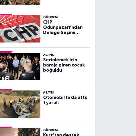
GÜNDEM
CHP
Odunpazarı’ndan
Delege Seçimi
Duyurusu
ASAYİŞ
Serinlemek için
baraja giren çocuk
boğuldu
ASAYİŞ
Otomobil takla attı:
1 yaralı
GÜNDEM
Kurt’tan destek