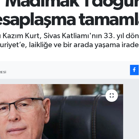
 "Madımak’ı doğu
hesaplaşma tamam
Kazım Kurt, Sivas Katliamı'nın 33. yıl d
yet’e, laikliğe ve bir arada yaşama irades
ESI