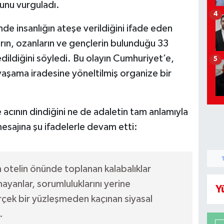
ğunu vurguladı.
4
 insanlığın ateşe verildiğini ifade eden
ların, ozanların ve gençlerin bulunduğu 33
edildiğini söyledi. Bu olayın Cumhuriyet’e,
5
 yaşama iradesine yöneltilmiş organize bir
cının dindiğini ne de adaletin tam anlamıyla
esajına şu ifadelerle devam etti:
 otelin önünde toplanan kalabalıklar
yanlar, sorumluluklarını yerine
Y
çek bir yüzleşmeden kaçınan siyasal
.