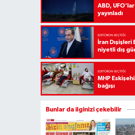
ABD, UFO'lar
yayınladı
EDITÖRÜN SEÇTIĞI
İran Dışişler
niyetli dış gü
EDITÖRÜN SEÇTIĞI
MHP Eskişehir
bağışı
Bunlar da ilginizi çekebilir