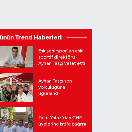
ünün Trend Haberleri
Eskişehirspor'un eski
sportif direktörü
Ayhan Taşçı vefat etti
Ayhan Taşçı son
yolculuğuna
uğurlandı
Talat Yalaz’dan CHP
üyelerine istifa çağrısı