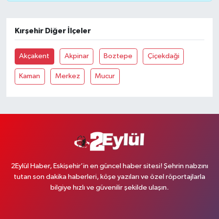
Kırşehir Diğer İlçeler
Akçakent
Akpinar
Boztepe
Çiçekdaği
Kaman
Merkez
Mucur
2Eylül Haber, Eskişehir’in en güncel haber sitesi! Şehrin nabzını
tutan son dakika haberleri, köşe yazıları ve özel röportajlarla
bilgiye hızlı ve güvenilir şekilde ulaşın.