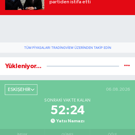
partiden istifa etti
TÜM PIYASALARI TRADINGVIEW ÜZERINDEN TAKIP EDIN
Yükleniyor...
ESKİŞEHİR
06.08.2026
SONRAKI VAKTE KALAN
52:23
Yatsı Namazı