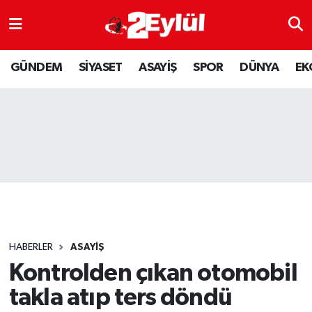
ASAYİŞ
Nöbetçi Eczaneler
GÜNDEM
SİYASET
ASAYİŞ
SPOR
DÜNYA
EK
DÜNYA
Hava Durumu
EKONOMİ
Eskişehir Namaz Vakitleri
GÜNDEM
Trafik Durumu
RESMİ İLAN
Puan Durumu ve Fikstür
SİYASET
Tüm Manşetler
HABERLER
ASAYİŞ
SPOR
Son Dakika Haberleri
Kontrolden çıkan otomobil
takla atıp ters döndü
YAŞAM
Haber Arşivi