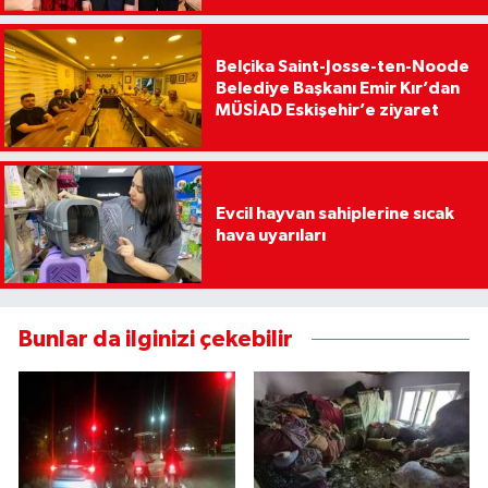
Belçika Saint-Josse-ten-Noode
Belediye Başkanı Emir Kır’dan
MÜSİAD Eskişehir’e ziyaret
Evcil hayvan sahiplerine sıcak
hava uyarıları
Bunlar da ilginizi çekebilir