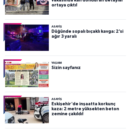
vakasında kan donduran detaylar
ortaya çıktı!
ASAYİŞ
Düğünde sopalı bıçaklı kavga: 2’si
ağır 3 yaralı
YAŞAM
Sizin sayfanız
ASAYİŞ
Eskişehir'de inşaatta korkunç
kaza: 2 metre yüksekten beton
zemine çakıldı!