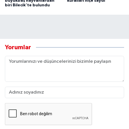
büyükbaş hayvanlardan
kuralları hiçe saydı
biri Bilecik’te bulundu
Yorumlar