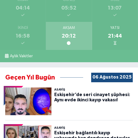
İMSAK
GÜNEŞ
ÖĞLE
04:14
05:52
13:07
İKINDI
AKŞAM
YATSI
16:58
20:12
21:44
Aylık Vakitler
Geçen Yıl Bugün
06 Ağustos 2025
ASAYİŞ
Eskişehir’de seri cinayet şüphesi:
Aynı evde ikinci kayıp vakası!
ASAYİŞ
Eskişehir bağlantılı kayıp