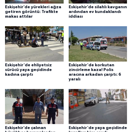
Eskişehir’de yürekleri ağza
Eskişehir’de silahlı kavganın
getiren görüntü: Trafikte
ardından ev kundaklandı
makas attılar
iddiası
Eskişehir'de ehliyetsiz
Eskişehir'de korkutan
sürücü yaya geçidinde
zincirleme kaza! Polis
kadına çarptı
aracına arkadan çarptı: 6
yaralı
Eskişehir’de çalınan
Eskişehir'de yaya geçidinde