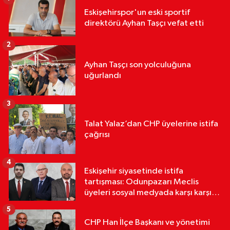
Eskişehirspor'un eski sportif
direktörü Ayhan Taşçı vefat etti
2
Ayhan Taşçı son yolculuğuna
uğurlandı
3
Talat Yalaz’dan CHP üyelerine istifa
çağrısı
4
Eskişehir siyasetinde istifa
tartışması: Odunpazarı Meclis
üyeleri sosyal medyada karşı karşıya
geldi
5
CHP Han İlçe Başkanı ve yönetimi