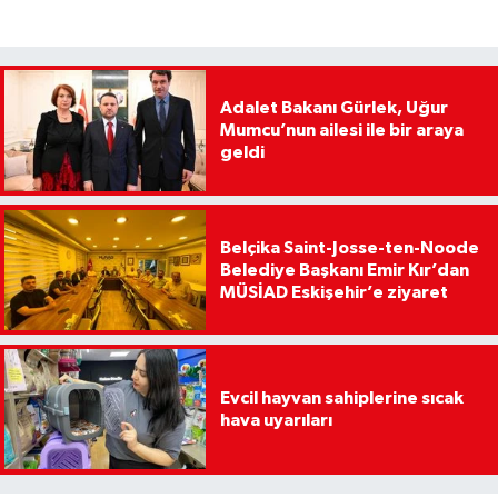
Adalet Bakanı Gürlek, Uğur
Mumcu’nun ailesi ile bir araya
geldi
Belçika Saint-Josse-ten-Noode
Belediye Başkanı Emir Kır’dan
MÜSİAD Eskişehir’e ziyaret
Evcil hayvan sahiplerine sıcak
hava uyarıları