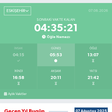
ESKİŞEHİR
07.08.2026
SONRAKI VAKTE KALAN
04:35:20
Öğle Namazı
İMSAK
GÜNEŞ
ÖĞLE
04:15
05:53
13:07
İKINDI
AKŞAM
YATSI
16:58
20:11
21:42
Aylık Vakitler
Geçen Yıl Bugün
07 Ağustos 2025