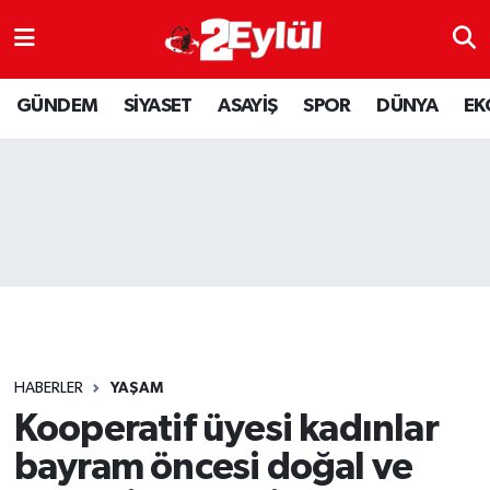
ASAYİŞ
Nöbetçi Eczaneler
GÜNDEM
SİYASET
ASAYİŞ
SPOR
DÜNYA
EK
DÜNYA
Hava Durumu
EKONOMİ
Eskişehir Namaz Vakitleri
GÜNDEM
Trafik Durumu
RESMİ İLAN
Puan Durumu ve Fikstür
SİYASET
Tüm Manşetler
HABERLER
YAŞAM
SPOR
Son Dakika Haberleri
Kooperatif üyesi kadınlar
bayram öncesi doğal ve
YAŞAM
Haber Arşivi