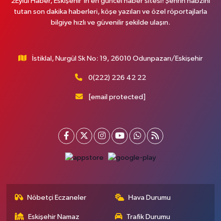
2Eylül Haber, Eskişehir’in en güncel haber sitesi! Şehrin nabzını
tutan son dakika haberleri, köşe yazıları ve özel röportajlarla
bilgiye hızlı ve güvenilir şekilde ulaşın.
İstiklal, Nurgül Sk No: 19, 26010 Odunpazarı/Eskişehir
0(222) 226 42 22
[email protected]
Nöbetçi Eczaneler
Hava Durumu
Eskişehir Namaz
Trafik Durumu