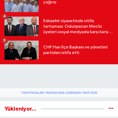
çağrısı
4
Eskişehir siyasetinde istifa
tartışması: Odunpazarı Meclis
üyeleri sosyal medyada karşı karşıya
geldi
5
CHP Han İlçe Başkanı ve yönetimi
partiden istifa etti
TÜM PIYASALARI TRADINGVIEW ÜZERINDEN TAKIP EDIN
Yükleniyor...