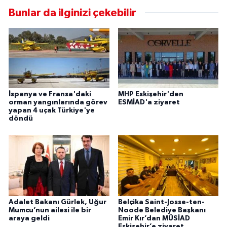
Bunlar da ilginizi çekebilir
İspanya ve Fransa'daki
MHP Eskişehir'den
orman yangınlarında görev
ESMİAD'a ziyaret
yapan 4 uçak Türkiye'ye
döndü
Adalet Bakanı Gürlek, Uğur
Belçika Saint-Josse-ten-
Mumcu’nun ailesi ile bir
Noode Belediye Başkanı
araya geldi
Emir Kır’dan MÜSİAD
Eskişehir’e ziyaret