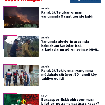
ASAYİŞ
Karabük'te çıkan orman
yangınında 9 saat geride kaldı
ASAYİŞ
Yangında alevlerin arasında
kalmaktan kurtulan işçi,
arkadaşlarını göremeyince büyük
panik yaşadı
ASAYİŞ
Karabük'teki orman yangınına
müdahale sürüyor: 80 haneli köy
tahliye edildi
SPOR
Bursaspor-Eskişehirspor maçı
biletleri ne zaman satışa çıkacak?