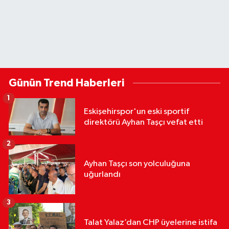
Günün Trend Haberleri
1
Eskişehirspor'un eski sportif
direktörü Ayhan Taşçı vefat etti
2
Ayhan Taşçı son yolculuğuna
uğurlandı
3
Talat Yalaz’dan CHP üyelerine istifa