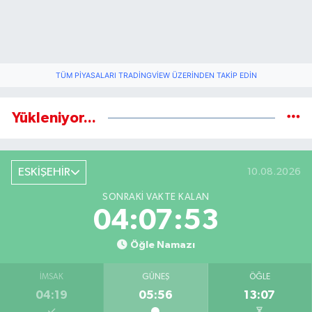
TÜM PIYASALARI TRADINGVIEW ÜZERINDEN TAKIP EDIN
Yükleniyor...
ESKİŞEHİR
10.08.2026
SONRAKI VAKTE KALAN
04:07:53
Öğle Namazı
İMSAK
GÜNEŞ
ÖĞLE
04:19
05:56
13:07