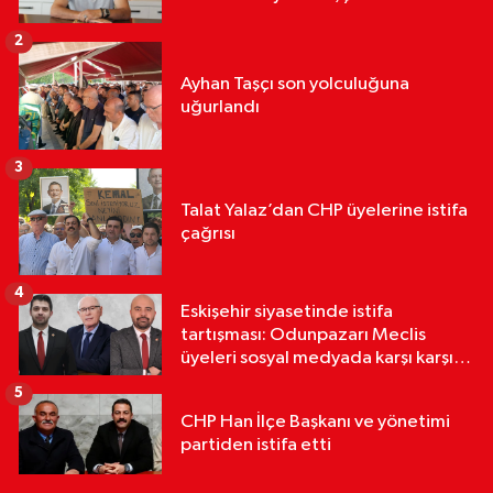
2
Ayhan Taşçı son yolculuğuna
uğurlandı
3
Talat Yalaz’dan CHP üyelerine istifa
çağrısı
4
Eskişehir siyasetinde istifa
tartışması: Odunpazarı Meclis
üyeleri sosyal medyada karşı karşıya
geldi
5
CHP Han İlçe Başkanı ve yönetimi
partiden istifa etti