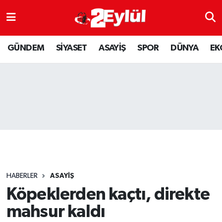
ASAYİŞ
Nöbetçi Eczaneler
GÜNDEM
SİYASET
ASAYİŞ
SPOR
DÜNYA
EK
DÜNYA
Hava Durumu
EKONOMİ
Eskişehir Namaz Vakitleri
GÜNDEM
Trafik Durumu
RESMİ İLAN
Puan Durumu ve Fikstür
SİYASET
Tüm Manşetler
HABERLER
ASAYİŞ
SPOR
Son Dakika Haberleri
Köpeklerden kaçtı, direkte
mahsur kaldı
YAŞAM
Haber Arşivi