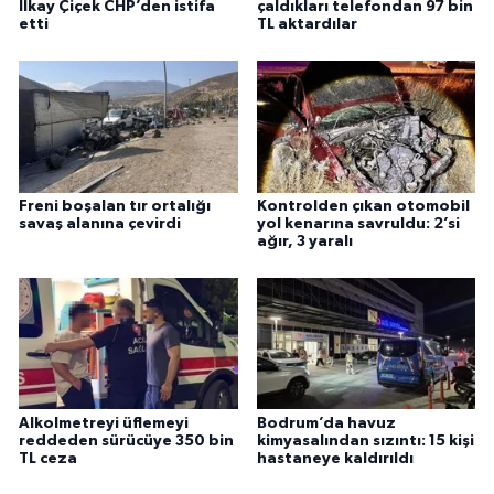
İlkay Çiçek CHP’den istifa
çaldıkları telefondan 97 bin
etti
TL aktardılar
Freni boşalan tır ortalığı
Kontrolden çıkan otomobil
savaş alanına çevirdi
yol kenarına savruldu: 2’si
ağır, 3 yaralı
Alkolmetreyi üflemeyi
Bodrum’da havuz
reddeden sürücüye 350 bin
kimyasalından sızıntı: 15 kişi
TL ceza
hastaneye kaldırıldı