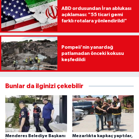
ABD ordusundan İran ablukası
açıklaması: "55 ticari gemi
farklı rotalara yönlendirildi"
Pompeii'nin yanardağ
patlamadan önceki kokusu
keşfedildi
Bunlar da ilginizi çekebilir
Menderes Belediye Başkanı
Mezarlıkta kapkaç yaptılar,