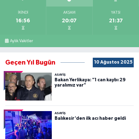
İKINDI
AKŞAM
YATSI
16:56
20:07
21:37
Aylık Vakitler
Geçen Yıl Bugün
10 Ağustos 2025
ASAYİŞ
Bakan Yerlikaya: "1 can kaybı 29
yaralımız var"
ASAYİŞ
Balıkesir'den ilk acı haber geldi