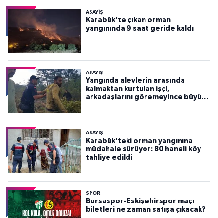
ASAYİŞ
Karabük'te çıkan orman
yangınında 9 saat geride kaldı
ASAYİŞ
Yangında alevlerin arasında
kalmaktan kurtulan işçi,
arkadaşlarını göremeyince büyük
panik yaşadı
ASAYİŞ
Karabük'teki orman yangınına
müdahale sürüyor: 80 haneli köy
tahliye edildi
SPOR
Bursaspor-Eskişehirspor maçı
biletleri ne zaman satışa çıkacak?