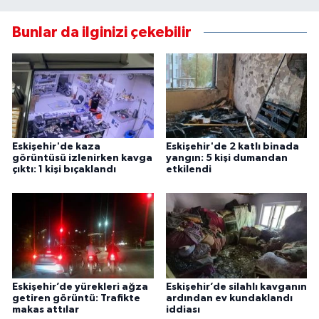
Bunlar da ilginizi çekebilir
Eskişehir'de kaza
Eskişehir'de 2 katlı binada
görüntüsü izlenirken kavga
yangın: 5 kişi dumandan
çıktı: 1 kişi bıçaklandı
etkilendi
Eskişehir’de yürekleri ağza
Eskişehir’de silahlı kavganın
getiren görüntü: Trafikte
ardından ev kundaklandı
makas attılar
iddiası