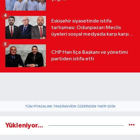
4
Eskişehir siyasetinde istifa
tartışması: Odunpazarı Meclis
üyeleri sosyal medyada karşı karşıya
geldi
5
CHP Han İlçe Başkanı ve yönetimi
partiden istifa etti
TÜM PIYASALARI TRADINGVIEW ÜZERINDEN TAKIP EDIN
Yükleniyor...