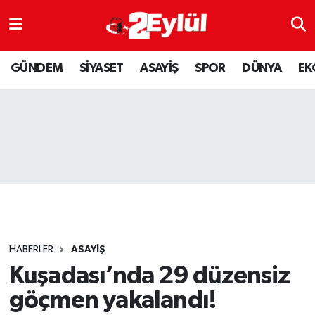
ASAYİŞ
Nöbetçi Eczaneler
GÜNDEM
SİYASET
ASAYİŞ
SPOR
DÜNYA
EK
DÜNYA
Hava Durumu
EKONOMİ
Eskişehir Namaz Vakitleri
GÜNDEM
Trafik Durumu
RESMİ İLAN
Puan Durumu ve Fikstür
SİYASET
Tüm Manşetler
HABERLER
ASAYİŞ
SPOR
Son Dakika Haberleri
Kuşadası’nda 29 düzensiz
göçmen yakalandı!
YAŞAM
Haber Arşivi