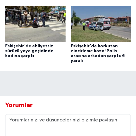
Eskişehir'de ehliyetsiz
Eskişehir'de korkutan
sürücü yaya geçidinde
zincirleme kaza! Polis
kadına çarptı
aracına arkadan çarptı: 6
yaralı
Yorumlar