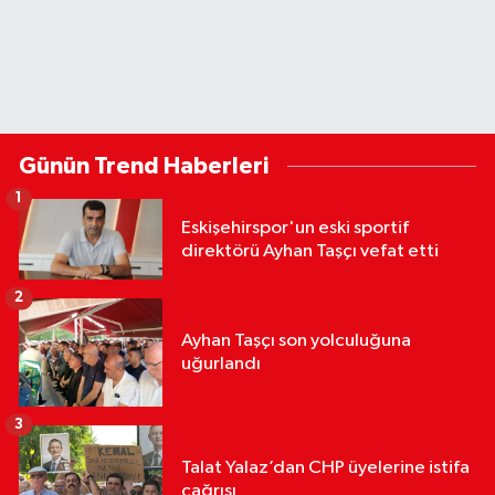
Günün Trend Haberleri
1
Eskişehirspor'un eski sportif
direktörü Ayhan Taşçı vefat etti
2
Ayhan Taşçı son yolculuğuna
uğurlandı
3
Talat Yalaz’dan CHP üyelerine istifa
çağrısı