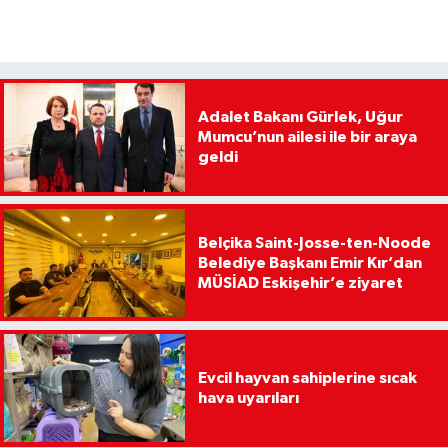
Adalet Bakanı Gürlek, Uğur
Mumcu’nun ailesi ile bir araya
geldi
Belçika Saint-Josse-ten-Noode
Belediye Başkanı Emir Kır’dan
MÜSİAD Eskişehir’e ziyaret
Evcil hayvan sahiplerine sıcak
hava uyarıları