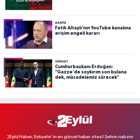
ASAYİŞ
Fatih Altaylı’nın YouTube kanalına
erişim engeli kararı
SİYASET
Cumhurbaşkanı Erdoğan:
"Gazze'de soykırım son bulana
dek, mücadelemiz sürecek"
2Eylül Haber, Eskişehir’in en güncel haber sitesi! Şehrin nabzını