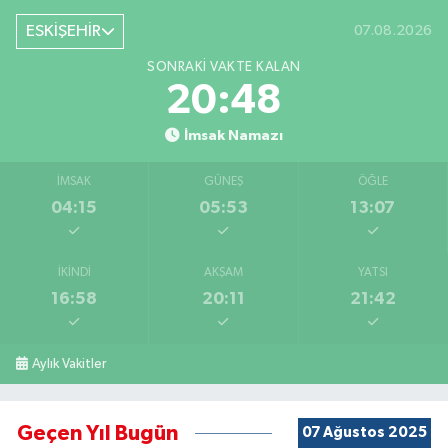
ESKİŞEHİR
07.08.2026
SONRAKI VAKTE KALAN
20:47
İmsak Namazı
İMSAK
GÜNEŞ
ÖĞLE
04:15
05:53
13:07
İKINDI
AKŞAM
YATSI
16:58
20:11
21:42
Aylık Vakitler
Geçen Yıl Bugün
07 Ağustos 2025