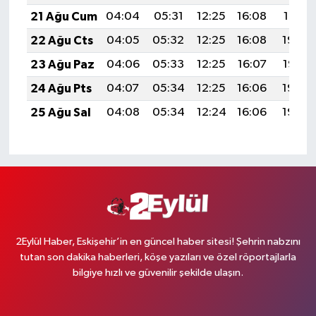
21 Ağu Cum
04:04
05:31
12:25
16:08
19:10
22 Ağu Cts
04:05
05:32
12:25
16:08
19:08
23 Ağu Paz
04:06
05:33
12:25
16:07
19:07
24 Ağu Pts
04:07
05:34
12:25
16:06
19:06
25 Ağu Sal
04:08
05:34
12:24
16:06
19:04
2Eylül Haber, Eskişehir’in en güncel haber sitesi! Şehrin nabzını
tutan son dakika haberleri, köşe yazıları ve özel röportajlarla
bilgiye hızlı ve güvenilir şekilde ulaşın.