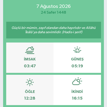
7 Ağustos 2026
24 Safer 1448
Güçlü bir mümin, zayıf olandan daha hayırlıdır ve Allâhü
Teâlâ'ya daha sevimlidir. (Hadis-i şerif)
İMSAK
GÜNEŞ
03:47
05:19
ÖĞLE
İKINDI
12:28
16:15