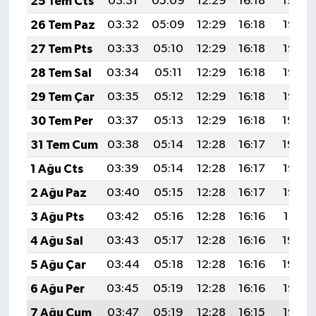
25 Tem Cts
03:31
05:09
12:29
16:18
19:39
26 Tem Paz
03:32
05:09
12:29
16:18
19:38
27 Tem Pts
03:33
05:10
12:29
16:18
19:37
28 Tem Sal
03:34
05:11
12:29
16:18
19:36
29 Tem Çar
03:35
05:12
12:29
16:18
19:35
30 Tem Per
03:37
05:13
12:29
16:18
19:34
31 Tem Cum
03:38
05:14
12:28
16:17
19:34
1 Ağu Cts
03:39
05:14
12:28
16:17
19:33
2 Ağu Paz
03:40
05:15
12:28
16:17
19:32
3 Ağu Pts
03:42
05:16
12:28
16:16
19:31
4 Ağu Sal
03:43
05:17
12:28
16:16
19:30
5 Ağu Çar
03:44
05:18
12:28
16:16
19:29
6 Ağu Per
03:45
05:19
12:28
16:16
19:28
7 Ağu Cum
03:47
05:19
12:28
16:15
19:27