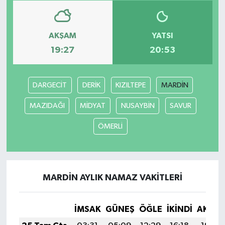
AKŞAM
YATSI
19:27
20:53
DARGECİT
DERİK
KIZILTEPE
MARDİN
MAZIDAĞI
MİDYAT
NUSAYBİN
SAVUR
ÖMERLİ
MARDİN AYLIK NAMAZ VAKITLERI
İMSAK
GÜNEŞ
ÖĞLE
İKINDI
AKŞA