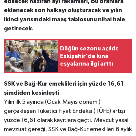
edilecek haziran ayı rakamları, bu oranlara
eklenecek son halkayı oluşturacak ve yılın
ikinci yarısındaki maaş tablosunu nihai hale
getirecek.
Düğün sezonu açıldı:
Eskişehir'de kına
eşyalarına ilgi arttı
SSK ve Bağ-Kur emeklileri için yüzde 16,61
şimdiden kesinleşti
Yılın ilk 5 ayında (Ocak-Mayıs dönemi)
gerçekleşen Tüketici Fiyat Endeksi (TÜFE) artışı
yüzde 16,61 olarak kayıtlara geçti. Mevcut yasal
mevzuat gereği, SSK ve Bağ-Kur emeklileri 6 aylık