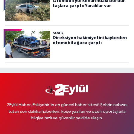
Otomobil yol kenarındaki bordür
taşlara çarptı: Yaralılar var
ASAYİŞ
Direksiyon hakimiyetini kaybeden
otomobil ağaca çarptı
2Eylül Haber, Eskişehir’in en güncel haber sitesi! Şehrin nabzını
tutan son dakika haberleri, köşe yazıları ve özel röportajlarla
bilgiye hızlı ve güvenilir şekilde ulaşın.