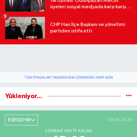
tartışması: Odunpazarı Meclis
üyeleri sosyal medyada karşı karşıya
geldi
5
CHP Han İlçe Başkanı ve yönetimi
partiden istifa etti
TÜM PIYASALARI TRADINGVIEW ÜZERINDEN TAKIP EDIN
Yükleniyor...
ESKİŞEHİR
09.08.2026
SONRAKI VAKTE KALAN