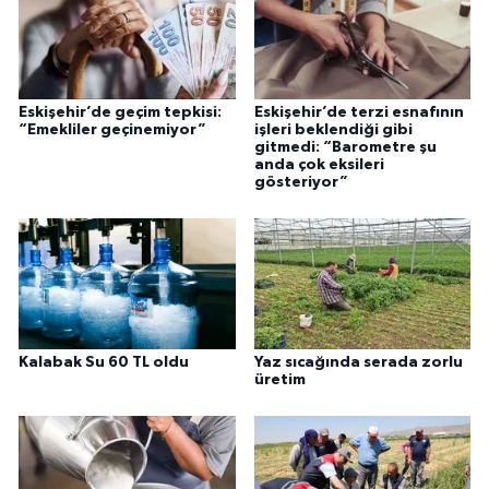
Eskişehir’de geçim tepkisi:
Eskişehir’de terzi esnafının
“Emekliler geçinemiyor”
işleri beklendiği gibi
gitmedi: “Barometre şu
anda çok eksileri
gösteriyor”
Kalabak Su 60 TL oldu
Yaz sıcağında serada zorlu
üretim