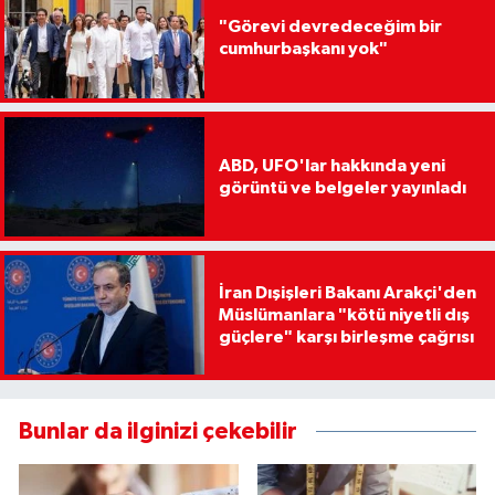
"Görevi devredeceğim bir
cumhurbaşkanı yok"
ABD, UFO'lar hakkında yeni
görüntü ve belgeler yayınladı
İran Dışişleri Bakanı Arakçi'den
Müslümanlara "kötü niyetli dış
güçlere" karşı birleşme çağrısı
Bunlar da ilginizi çekebilir