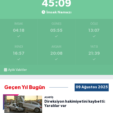
45:08
İmsak Namazı
İMSAK
GÜNEŞ
ÖĞLE
04:18
05:55
13:07
İKINDI
AKŞAM
YATSI
16:57
20:08
21:39
Aylık Vakitler
Geçen Yıl Bugün
09 Ağustos 2025
ASAYİŞ
Direksiyon hakimiyetini kaybetti:
Yaralılar var