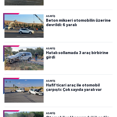
ASAYİŞ
Beton mikseri otomobilin üzerine
devrildi: 6 yaralı
ASAYİŞ
Hatalı sollamada 3 araç birbirine
girdi
ASAYİŞ
Hafif ticari araç ile otomobil
çarpıştı: Çok sayıda yaralı var
ASAYİŞ