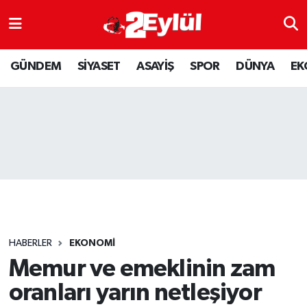
ASAYİŞ
Nöbetçi Eczaneler
GÜNDEM
SİYASET
ASAYİŞ
SPOR
DÜNYA
EK
DÜNYA
Hava Durumu
EKONOMİ
Eskişehir Namaz Vakitleri
GÜNDEM
Trafik Durumu
RESMİ İLAN
Puan Durumu ve Fikstür
SİYASET
Tüm Manşetler
HABERLER
EKONOMİ
SPOR
Son Dakika Haberleri
Memur ve emeklinin zam
oranları yarın netleşiyor
YAŞAM
Haber Arşivi