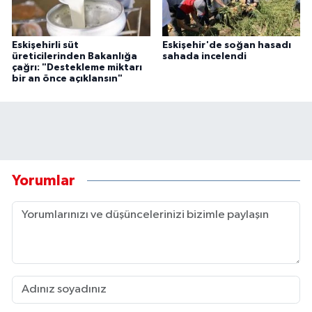
Eskişehirli süt
Eskişehir'de soğan hasadı
üreticilerinden Bakanlığa
sahada incelendi
çağrı: "Destekleme miktarı
bir an önce açıklansın"
Yorumlar