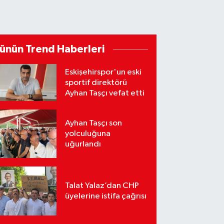
ünün Trend Haberleri
Eskişehirspor'un eski
sportif direktörü
Ayhan Taşçı vefat etti
Ayhan Taşçı son
yolculuğuna
uğurlandı
Talat Yalaz’dan CHP
üyelerine istifa çağrısı