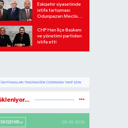
Eskişehir siyasetinde
istifa tartışması:
Odunpazarı Meclis
üyeleri sosyal
medyada karşı karşıya
CHP Han İlçe Başkanı
geldi
ve yönetimi partiden
istifa etti
TÜM PIYASALARI TRADINGVIEW ÜZERINDEN TAKIP EDIN
ükleniyor...
ESKİŞEHİR
08.08.2026