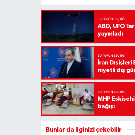
EDITÖRÜN SEÇTIĞI
ABD, UFO'lar
yayınladı
EDITÖRÜN SEÇTIĞI
İran Dışişler
niyetli dış gü
EDITÖRÜN SEÇTIĞI
MHP Eskişehir
bağışı
Bunlar da ilginizi çekebilir