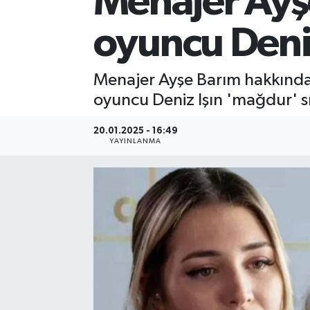
Menajer Ayş
oyuncu Deniz
Menajer Ayşe Barım hakkında
oyuncu Deniz Işın 'mağdur' sı
20.01.2025 - 16:49
YAYINLANMA