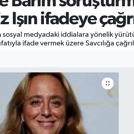
e Barım soruştur
 Işın ifadeye çağrı
 sosyal medyadaki iddialara yönelik yürü
fatıyla ifade vermek üzere Savcılığa çağrıl