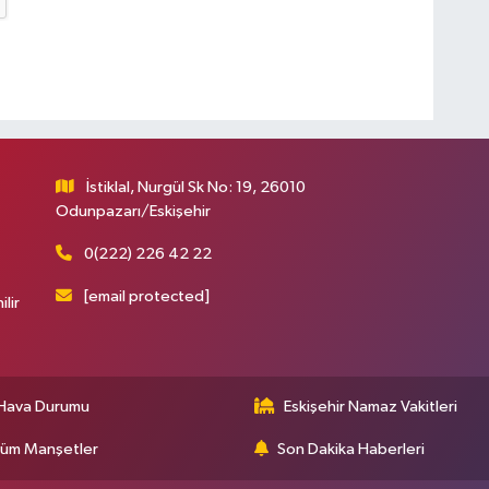
İstiklal, Nurgül Sk No: 19, 26010
Odunpazarı/Eskişehir
0(222) 226 42 22
[email protected]
ilir
Hava Durumu
Eskişehir Namaz Vakitleri
üm Manşetler
Son Dakika Haberleri