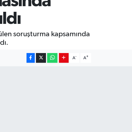
masında
ldı
tülen soruşturma kapsamında
dı.
-
+
A
A