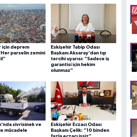
r için deprem
Eskişehir Tabip Odası
 “Her parselin zemini
Başkanı Aksaray’dan tıp
il”
tercihi uyarısı: “Sadece iş
garantisi için hekim
olunmaz”
’nda sivrisinek ve
Eskişehir Eczacı Odası
le mücadele
Başkanı Çelik: “10 binden
fazla eczacı işsiz”