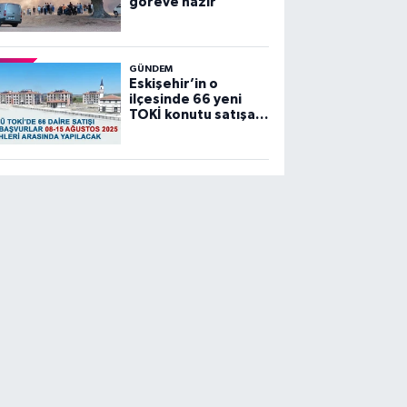
göreve hazır”
GÜNDEM
Eskişehir’in o
ilçesinde 66 yeni
TOKİ konutu satışa
sunuluyor…