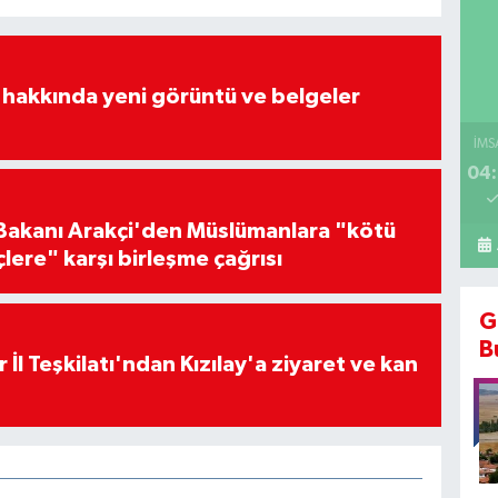
 hakkında yeni görüntü ve belgeler
İMS
04:
i Bakanı Arakçi'den Müslümanlara "kötü
çlere" karşı birleşme çağrısı
G
B
 İl Teşkilatı'ndan Kızılay'a ziyaret ve kan