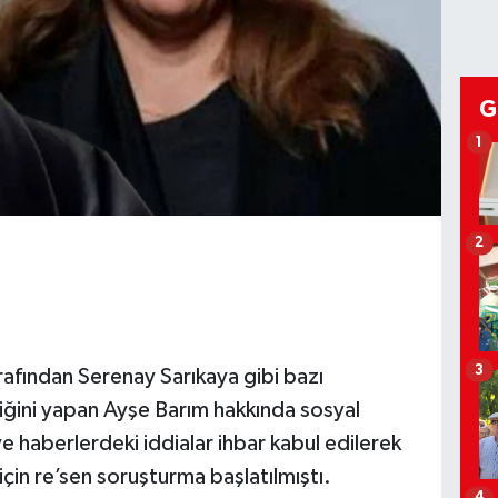
G
1
2
3
rafından Serenay Sarıkaya gibi bazı
liğini yapan Ayşe Barım hakkında sosyal
 haberlerdeki iddialar ihbar kabul edilerek
çin re’sen soruşturma başlatılmıştı.
4