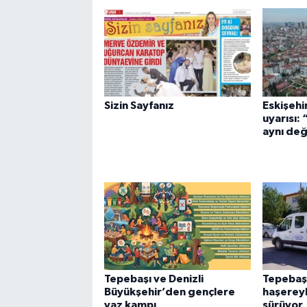
Sizin Sayfanız
Eskişehi
uyarısı:
aynı değ
Tepebaşı ve Denizli
Tepebaşı
Büyükşehir’den gençlere
haşerey
yaz kampı
sürüyor