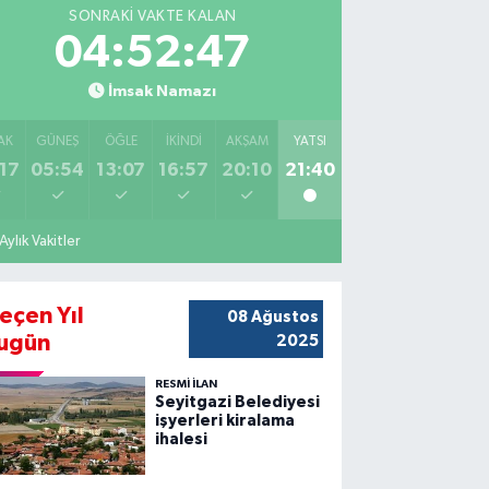
SONRAKI VAKTE KALAN
04:52:46
İmsak Namazı
AK
GÜNEŞ
ÖĞLE
İKINDI
AKŞAM
YATSI
17
05:54
13:07
16:57
20:10
21:40
Aylık Vakitler
eçen Yıl
08 Ağustos
ugün
2025
RESMİ İLAN
Seyitgazi Belediyesi
işyerleri kiralama
ihalesi