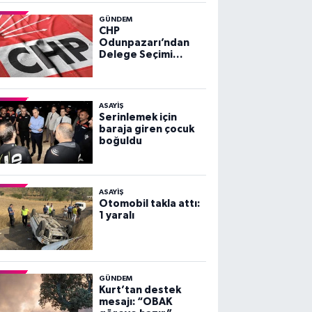
GÜNDEM
CHP
Odunpazarı’ndan
Delege Seçimi
Duyurusu
ASAYİŞ
Serinlemek için
baraja giren çocuk
boğuldu
ASAYİŞ
Otomobil takla attı:
1 yaralı
GÜNDEM
Kurt’tan destek
mesajı: “OBAK