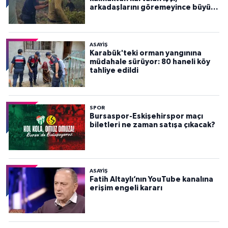
arkadaşlarını göremeyince büyük
panik yaşadı
ASAYİŞ
Karabük'teki orman yangınına
müdahale sürüyor: 80 haneli köy
tahliye edildi
SPOR
Bursaspor-Eskişehirspor maçı
biletleri ne zaman satışa çıkacak?
ASAYİŞ
Fatih Altaylı’nın YouTube kanalına
erişim engeli kararı