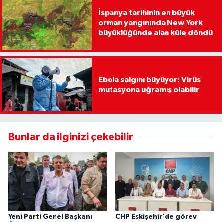
İspanya tarihinin en büyük
orman yangınında New York
büyüklüğünde alan küle döndü
Ebola salgını büyüyor: Virüs
mutasyona uğramış olabilir
Bunlar da ilginizi çekebilir
Yeni Parti Genel Başkanı
CHP Eskişehir'de görev