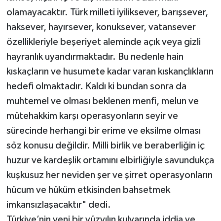
olamayacaktır. Türk milleti iyiliksever, barışsever,
haksever, hayırsever, konuksever, vatansever
özellikleriyle beşeriyet aleminde açık veya gizli
hayranlık uyandırmaktadır. Bu nedenle hain
kıskaçların ve husumete kadar varan kıskançlıkların
hedefi olmaktadır. Kaldı ki bundan sonra da
muhtemel ve olması beklenen menfi, melun ve
mütehakkim karşı operasyonların seyir ve
sürecinde herhangi bir erime ve eksilme olması
söz konusu değildir. Milli birlik ve beraberliğin iç
huzur ve kardeşlik ortamını elbirliğiyle savundukça
kuşkusuz her neviden şer ve şirret operasyonların
hücum ve hüküm etkisinden bahsetmek
imkansızlaşacaktır" dedi.
Türkiye’nin yeni bir yüzyılın kulvarında iddia ve