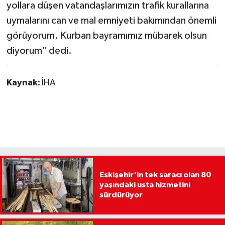
yollara düşen vatandaşlarımızın trafik kurallarına
uymalarını can ve mal emniyeti bakımından önemli
görüyorum. Kurban bayramımız mübarek olsun
diyorum" dedi.
Kaynak:
İHA
Eskişehir'in tek saracı olan 80
yaşındaki usta hizmetini
sürdürüyor