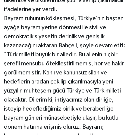
ülkemize ve ülkülerimize şuurla sahip çıkılmalıdır"
ifadelerine yer verdi.
Bayram ruhunun kökleşmesi, Türkiye’nin baştan
ayağa bayram yerine dönmesi ile sivil ve
demokratik siyasetin derinlik ve genişlik
kazanacağını aktaran Bahçeli, şöyle devam etti:
"Türk milleti büyük bir ailedir. Bu ailenin hiçbir
şerefli mensubu ötekileştirilmemiş, hor ve hakir
görülmemiştir. Kanlı ve kanunsuz silah ve
hedeflerin aradan çekilip çıkarılmasıyla yeni
yüzyılın muhteşem gücü Türkiye ve Türk milleti
olacaktır. Dilerim ki, ihtiyacımız olan dirliğe,
isteyip hedeflediğimiz birlik ve beraberliğe
bayram günleri münasebetiyle ulaşır, bu kutlu
dönem hatırına erişmiş oluruz. Bayram;