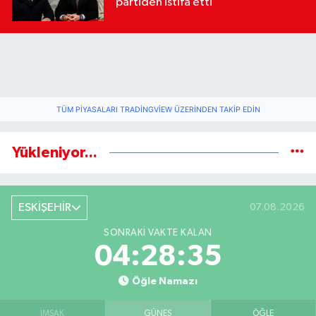
partiden istifa etti
TÜM PIYASALARI TRADINGVIEW ÜZERINDEN TAKIP EDIN
Yükleniyor...
ESKİŞEHİR
07.08.2026
SONRAKI VAKTE KALAN
04:28:34
Öğle Namazı
İMSAK
GÜNEŞ
ÖĞLE