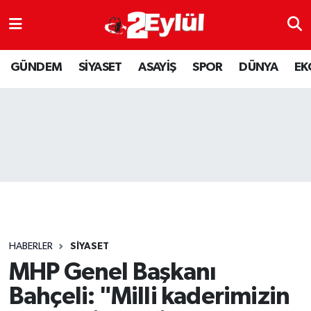
ASAYİŞ
Nöbetçi Eczaneler
GÜNDEM
SİYASET
ASAYİŞ
SPOR
DÜNYA
EK
DÜNYA
Hava Durumu
EKONOMİ
Eskişehir Namaz Vakitleri
GÜNDEM
Trafik Durumu
RESMİ İLAN
Puan Durumu ve Fikstür
SİYASET
Tüm Manşetler
HABERLER
SİYASET
SPOR
Son Dakika Haberleri
MHP Genel Başkanı
Bahçeli: "Milli kaderimizin
YAŞAM
Haber Arşivi