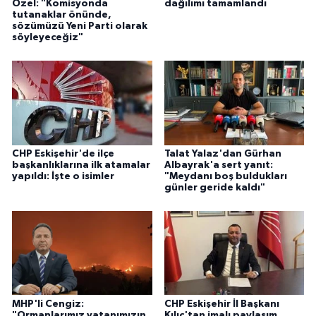
Özel: "Komisyonda
dağılımı tamamlandı
tutanaklar önünde,
sözümüzü Yeni Parti olarak
söyleyeceğiz"
CHP Eskişehir'de ilçe
Talat Yalaz'dan Gürhan
başkanlıklarına ilk atamalar
Albayrak'a sert yanıt:
yapıldı: İşte o isimler
"Meydanı boş buldukları
günler geride kaldı"
MHP'li Cengiz:
CHP Eskişehir İl Başkanı
"Ormanlarımız vatanımızın
Kılıç'tan imalı paylaşım