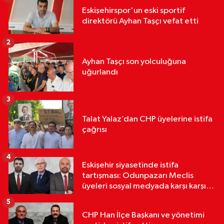
Eskişehirspor'un eski sportif
direktörü Ayhan Taşçı vefat etti
2
Ayhan Taşçı son yolculuğuna
uğurlandı
3
Talat Yalaz’dan CHP üyelerine istifa
çağrısı
4
Eskişehir siyasetinde istifa
tartışması: Odunpazarı Meclis
üyeleri sosyal medyada karşı karşıya
geldi
5
CHP Han İlçe Başkanı ve yönetimi