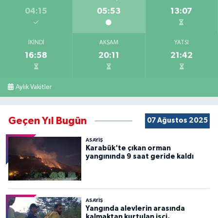
04:15
05:53
13:07
İKINDI
AKŞAM
YATSI
16:58
20:11
21:42
Aylık Vakitler
Geçen Yıl Bugün
07 Ağustos 2025
ASAYİŞ
Karabük'te çıkan orman
yangınında 9 saat geride kaldı
ASAYİŞ
Yangında alevlerin arasında
kalmaktan kurtulan işçi,