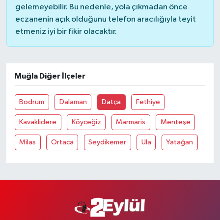
gelemeyebilir. Bu nedenle, yola çıkmadan önce
eczanenin açık olduğunu telefon aracılığıyla teyit
etmeniz iyi bir fikir olacaktır.
Muğla Diğer İlçeler
Bodrum
Dalaman
Datça
Fethiye
Kavaklidere
Köyceğiz
Marmaris
Menteşe
Milas
Ortaca
Seydikemer
Ula
Yatağan