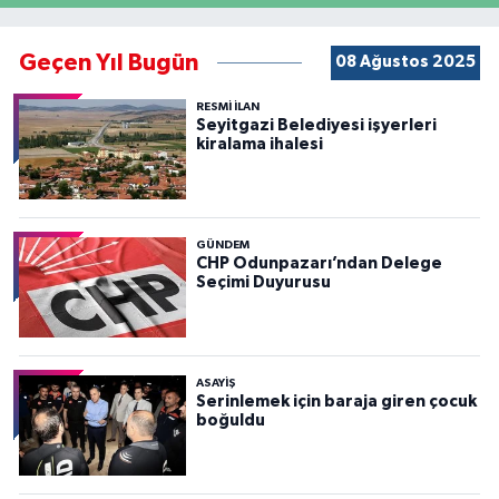
Geçen Yıl Bugün
08 Ağustos 2025
RESMİ İLAN
Seyitgazi Belediyesi işyerleri
kiralama ihalesi
GÜNDEM
CHP Odunpazarı’ndan Delege
Seçimi Duyurusu
ASAYİŞ
Serinlemek için baraja giren çocuk
boğuldu