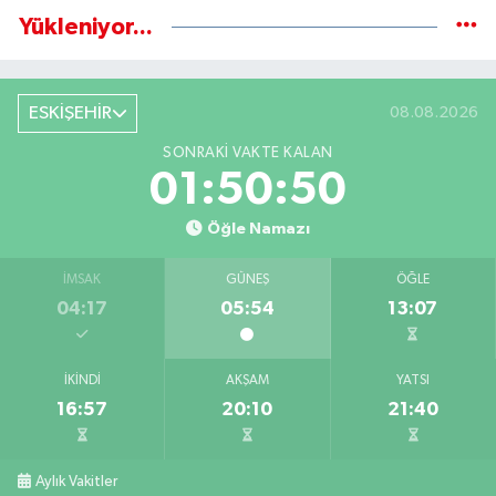
Yükleniyor...
ESKİŞEHİR
08.08.2026
SONRAKI VAKTE KALAN
01:50:49
Öğle Namazı
İMSAK
GÜNEŞ
ÖĞLE
04:17
05:54
13:07
İKINDI
AKŞAM
YATSI
16:57
20:10
21:40
Aylık Vakitler