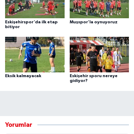
Eskişehirspor'da ilk etap
Muşspor’la oynuyoruz
bitiyor
Eksik kalmayacak
Eskişehir sporu nereye
gidiyor?
Yorumlar