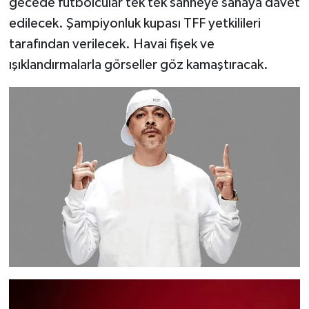
gecede futbolcular tek tek sahneye sahaya davet
edilecek. Şampiyonluk kupası TFF yetkilileri
tarafından verilecek. Havai fişek ve
ışıklandırmalarla görseller göz kamaştıracak.