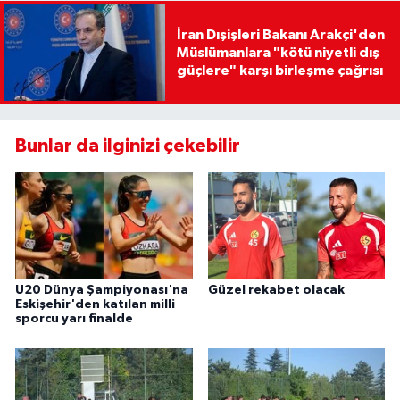
İran Dışişleri Bakanı Arakçi'den
Müslümanlara "kötü niyetli dış
güçlere" karşı birleşme çağrısı
Bunlar da ilginizi çekebilir
U20 Dünya Şampiyonası'na
Güzel rekabet olacak
Eskişehir'den katılan milli
sporcu yarı finalde