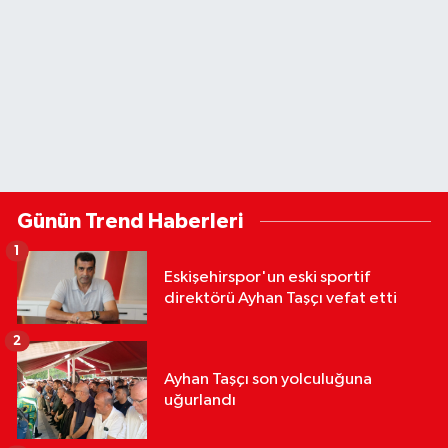
Günün Trend Haberleri
1
Eskişehirspor'un eski sportif
direktörü Ayhan Taşçı vefat etti
2
Ayhan Taşçı son yolculuğuna
uğurlandı