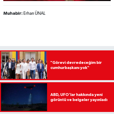
Muhabir:
Erhan ÜNAL
"Görevi devredeceğim bir
cumhurbaşkanı yok"
ABD, UFO'lar hakkında yeni
görüntü ve belgeler yayınladı