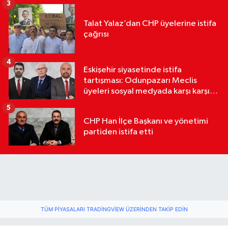
3
Talat Yalaz’dan CHP üyelerine istifa
çağrısı
4
Eskişehir siyasetinde istifa
tartışması: Odunpazarı Meclis
üyeleri sosyal medyada karşı karşıya
geldi
5
CHP Han İlçe Başkanı ve yönetimi
partiden istifa etti
TÜM PIYASALARI TRADINGVIEW ÜZERINDEN TAKIP EDIN