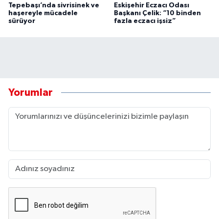
Tepebaşı’nda sivrisinek ve
Eskişehir Eczacı Odası
haşereyle mücadele
Başkanı Çelik: “10 binden
sürüyor
fazla eczacı işsiz”
Yorumlar