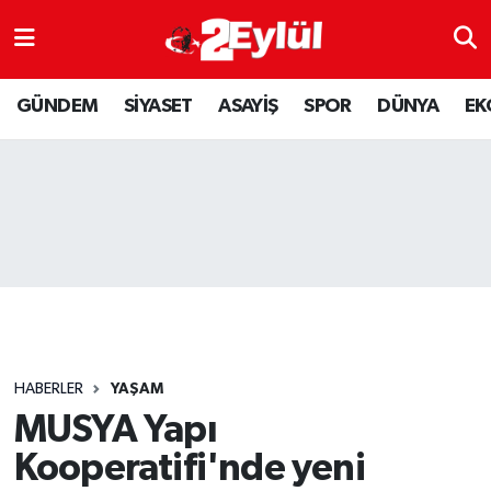
ASAYİŞ
Nöbetçi Eczaneler
GÜNDEM
SİYASET
ASAYİŞ
SPOR
DÜNYA
EK
DÜNYA
Hava Durumu
EKONOMİ
Eskişehir Namaz Vakitleri
GÜNDEM
Trafik Durumu
RESMİ İLAN
Puan Durumu ve Fikstür
SİYASET
Tüm Manşetler
HABERLER
YAŞAM
SPOR
Son Dakika Haberleri
MUSYA Yapı
Kooperatifi'nde yeni
YAŞAM
Haber Arşivi