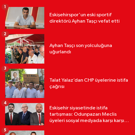
1
Eskişehirspor'un eski sportif
direktörü Ayhan Taşçı vefat etti
2
Ayhan Taşçı son yolculuğuna
uğurlandı
3
Talat Yalaz’dan CHP üyelerine istifa
çağrısı
4
Eskişehir siyasetinde istifa
tartışması: Odunpazarı Meclis
üyeleri sosyal medyada karşı karşıya
geldi
5