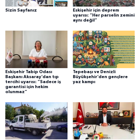
Sizin Sayfanız
Eskişehir için deprem
uyarısı: “Her parselin zemini
aynı değil”
Eskişehir Tabip Odası
Tepebaşı ve Denizli
Başkanı Aksaray’dan tıp
Büyükşehir’den gençlere
tercihi uyarısı: “Sadece iş
yaz kampı
garantisi için hekim
olunmaz”