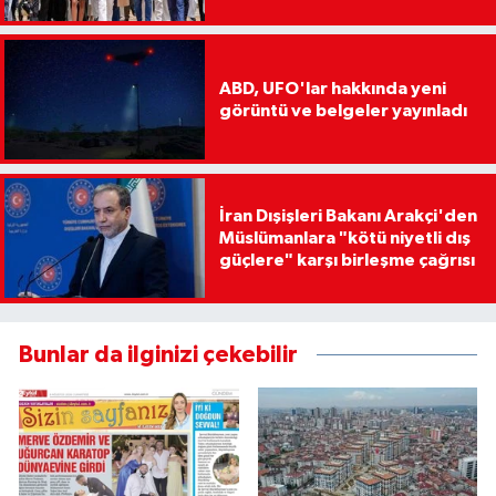
ABD, UFO'lar hakkında yeni
görüntü ve belgeler yayınladı
İran Dışişleri Bakanı Arakçi'den
Müslümanlara "kötü niyetli dış
güçlere" karşı birleşme çağrısı
Bunlar da ilginizi çekebilir