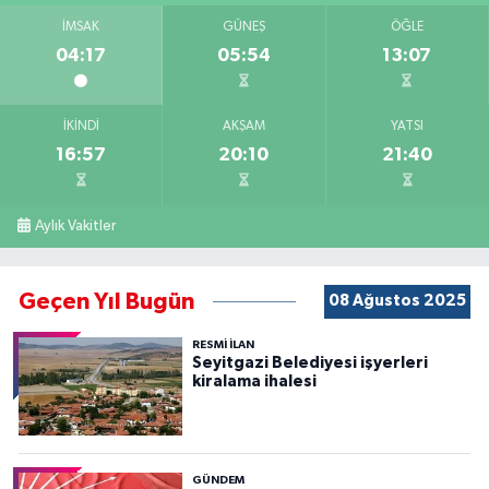
İMSAK
GÜNEŞ
ÖĞLE
04:17
05:54
13:07
İKINDI
AKŞAM
YATSI
16:57
20:10
21:40
Aylık Vakitler
Geçen Yıl Bugün
08 Ağustos 2025
RESMİ İLAN
Seyitgazi Belediyesi işyerleri
kiralama ihalesi
GÜNDEM