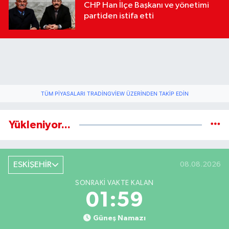
CHP Han İlçe Başkanı ve yönetimi
partiden istifa etti
TÜM PIYASALARI TRADINGVIEW ÜZERINDEN TAKIP EDIN
Yükleniyor...
ESKİŞEHİR
08.08.2026
SONRAKI VAKTE KALAN
01:59
Güneş Namazı