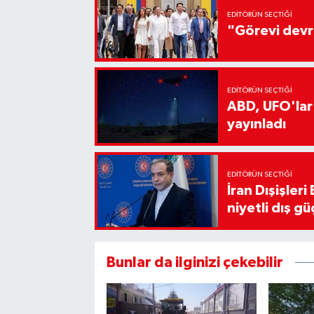
EDITÖRÜN SEÇTIĞI
"Görevi devr
EDITÖRÜN SEÇTIĞI
ABD, UFO'lar
yayınladı
EDITÖRÜN SEÇTIĞI
İran Dışişler
niyetli dış gü
Bunlar da ilginizi çekebilir