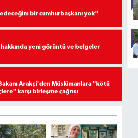
edeceğim bir cumhurbaşkanı yok"
 hakkında yeni görüntü ve belgeler
i Bakanı Arakçi'den Müslümanlara "kötü
çlere" karşı birleşme çağrısı