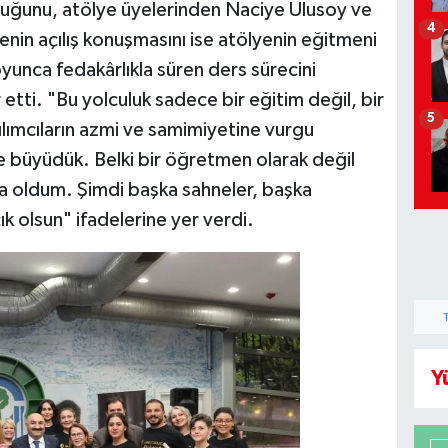
uluğunu, atölye üyelerinden Naciye Ulusoy ve
4
enin açılış konuşmasını ise atölyenin eğitmeni
yunca fedakârlıkla süren ders sürecini
r etti. "Bu yolculuk sadece bir eğitim değil, bir
5
tılımcıların azmi ve samimiyetine vurgu
te büyüdük. Belki bir öğretmen olarak değil
da oldum. Şimdi başka sahneler, başka
ık olsun" ifadelerine yer verdi.
Y