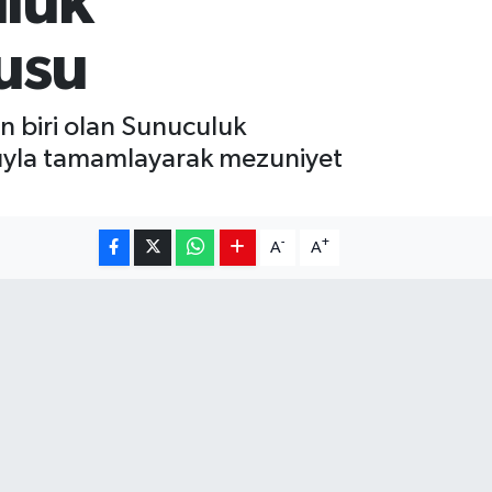
uluk
usu
n biri olan Sunuculuk
şarıyla tamamlayarak mezuniyet
-
+
A
A