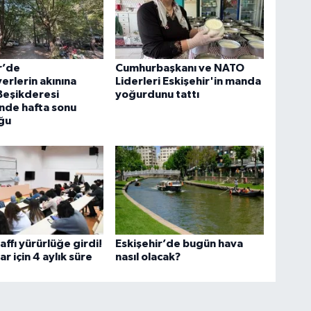
r’de
Cumhurbaşkanı ve NATO
rlerin akınına
Liderleri Eskişehir'in manda
Beşikderesi
yoğurdunu tattı
’nde hafta sonu
ğu
affı yürürlüğe girdi!
Eskişehir’de bugün hava
r için 4 aylık süre
nasıl olacak?