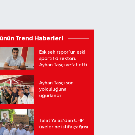
ünün Trend Haberleri
Eskişehirspor'un eski
sportif direktörü
Ayhan Taşçı vefat etti
Ayhan Taşçı son
yolculuğuna
uğurlandı
Talat Yalaz’dan CHP
üyelerine istifa çağrısı