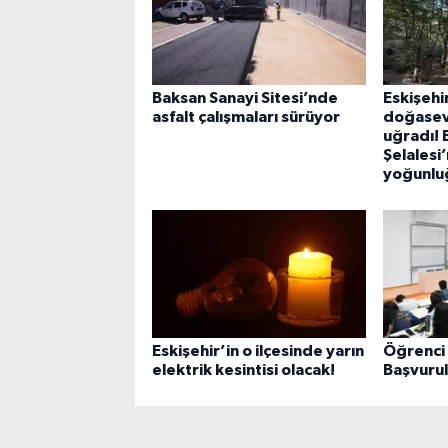
Baksan Sanayi Sitesi’nde
Eskişehi
asfalt çalışmaları sürüyor
doğaseve
uğradı! 
Şelalesi
yoğunlu
Eskişehir’in o ilçesinde yarın
Öğrenci 
elektrik kesintisi olacak!
Başvurula