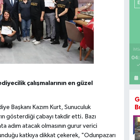
İMS
04:
diyecilik çalışmalarının en güzel
G
B
ye Başkanı Kazım Kurt, Sunuculuk
rın gösterdiği çabayı takdir etti. Bazı
ta adım atacak olmasının gurur verici
sunduğu katkıya dikkat çekerek, "Odunpazarı