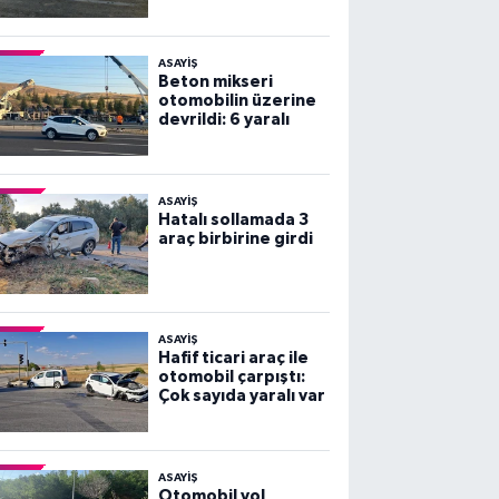
var
ASAYİŞ
Beton mikseri
otomobilin üzerine
devrildi: 6 yaralı
ASAYİŞ
Hatalı sollamada 3
araç birbirine girdi
ASAYİŞ
Hafif ticari araç ile
otomobil çarpıştı:
Çok sayıda yaralı var
ASAYİŞ
Otomobil yol