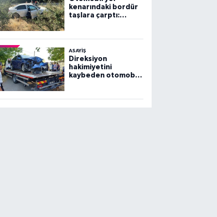
kenarındaki bordür
taşlara çarptı:
Yaralılar var
ASAYİŞ
Direksiyon
hakimiyetini
kaybeden otomobil
ağaca çarptı