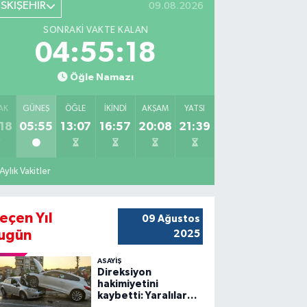
ESKİŞEHİR
09.08.2026
SONRAKI VAKTE KALAN
04:55:16
Öğle Namazı
AK
GÜNEŞ
ÖĞLE
İKINDI
AKŞAM
YATSI
18
05:55
13:07
16:57
20:08
21:39
Aylık Vakitler
eçen Yıl
09 Ağustos
ugün
2025
ASAYİŞ
Direksiyon
hakimiyetini
kaybetti: Yaralılar