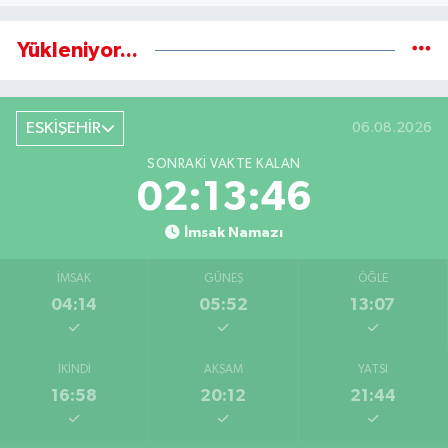
Yükleniyor...
ESKİŞEHİR
06.08.2026
SONRAKI VAKTE KALAN
02:13:46
İmsak Namazı
İMSAK
GÜNEŞ
ÖĞLE
04:14
05:52
13:07
İKINDI
AKŞAM
YATSI
16:58
20:12
21:44