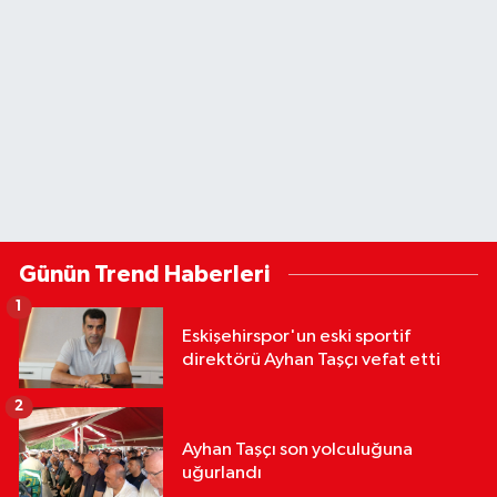
Günün Trend Haberleri
1
Eskişehirspor'un eski sportif
direktörü Ayhan Taşçı vefat etti
2
Ayhan Taşçı son yolculuğuna
uğurlandı