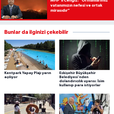
MHP'li Cengiz: "Ormanlarımız
vatanımızın nefesi ve ortak
mirasıdır"
Bunlar da ilginizi çekebilir
Kentpark Yapay Plajı yarın
Eskişehir Büyükşehir
açılıyor
Belediyesi'nden
dolandırıcılık uyarısı: İsim
kullanıp para istiyorlar