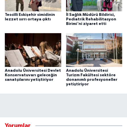
Tescilli Eskişehir simidinin
İl Sağlık Müdürü Bildirici,
lezzet sırrı ortaya çıktı
Pediatrik Rehabilitasyon
Birimi'ni ziyaret etti
Anadolu Üniversitesi Devlet
Anadolu Üniversitesi
Konservatuvarı geleceğin
Turizm Fakültesi sektöre
sanatçılarını yetiştiriyor
donanımlı profesyoneller
yetiştiriyor
Yorumlar