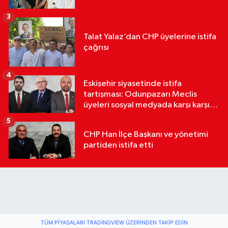
3
Talat Yalaz’dan CHP üyelerine istifa
çağrısı
4
Eskişehir siyasetinde istifa
tartışması: Odunpazarı Meclis
üyeleri sosyal medyada karşı karşıya
geldi
5
CHP Han İlçe Başkanı ve yönetimi
partiden istifa etti
TÜM PIYASALARI TRADINGVIEW ÜZERINDEN TAKIP EDIN