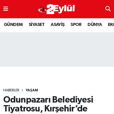
ASAYİŞ
Nöbetçi Eczaneler
GÜNDEM
SİYASET
ASAYİŞ
SPOR
DÜNYA
EK
DÜNYA
Hava Durumu
EKONOMİ
Eskişehir Namaz Vakitleri
GÜNDEM
Trafik Durumu
RESMİ İLAN
Puan Durumu ve Fikstür
SİYASET
Tüm Manşetler
HABERLER
YAŞAM
SPOR
Son Dakika Haberleri
Odunpazarı Belediyesi
Tiyatrosu, Kırşehir’de
YAŞAM
Haber Arşivi