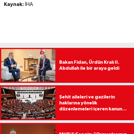
Kaynak:
İHA
Bakan Fidan, Ürdün Kralı II.
Abdullah ile bir araya geldi
Şehit aileleri ve gazilerin
haklarına yönelik
düzenlemeleri içeren kanun
teklifi, Milli Savunma
Komisyonunda