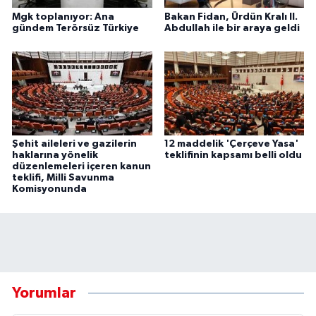
Mgk toplanıyor: Ana
Bakan Fidan, Ürdün Kralı II.
gündem Terörsüz Türkiye
Abdullah ile bir araya geldi
Şehit aileleri ve gazilerin
12 maddelik 'Çerçeve Yasa'
haklarına yönelik
teklifinin kapsamı belli oldu
düzenlemeleri içeren kanun
teklifi, Milli Savunma
Komisyonunda
Yorumlar