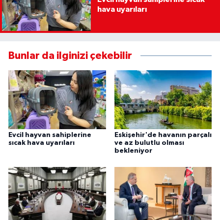
hava uyarıları
Bunlar da ilginizi çekebilir
Evcil hayvan sahiplerine
Eskişehir'de havanın parçalı
sıcak hava uyarıları
ve az bulutlu olması
bekleniyor