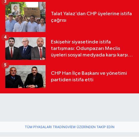
3
Talat Yalaz’dan CHP üyelerine istifa
çağrısı
4
Eskişehir siyasetinde istifa
tartışması: Odunpazarı Meclis
üyeleri sosyal medyada karşı karşıya
geldi
5
CHP Han İlçe Başkanı ve yönetimi
partiden istifa etti
TÜM PIYASALARI TRADINGVIEW ÜZERINDEN TAKIP EDIN