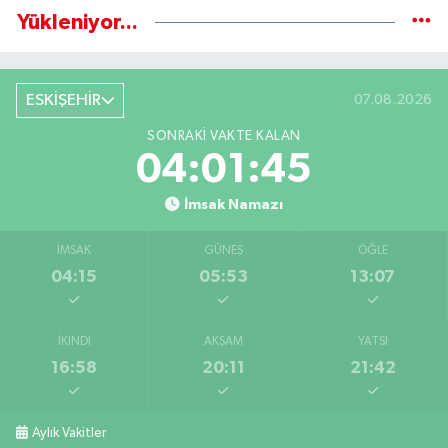
Yükleniyor...
ESKİŞEHİR
07.08.2026
SONRAKI VAKTE KALAN
04:01:44
İmsak Namazı
İMSAK
GÜNEŞ
ÖĞLE
04:15
05:53
13:07
İKINDI
AKŞAM
YATSI
16:58
20:11
21:42
Aylık Vakitler