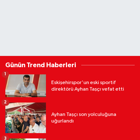
Günün Trend Haberleri
1
Eskişehirspor'un eski sportif
direktörü Ayhan Taşçı vefat etti
2
Ayhan Taşçı son yolculuğuna
uğurlandı
3