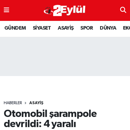
ASAYİŞ
Nöbetçi Eczaneler
GÜNDEM
SİYASET
ASAYİŞ
SPOR
DÜNYA
EK
DÜNYA
Hava Durumu
EKONOMİ
Eskişehir Namaz Vakitleri
GÜNDEM
Trafik Durumu
RESMİ İLAN
Puan Durumu ve Fikstür
SİYASET
Tüm Manşetler
HABERLER
ASAYİŞ
SPOR
Son Dakika Haberleri
Otomobil şarampole
devrildi: 4 yaralı
YAŞAM
Haber Arşivi