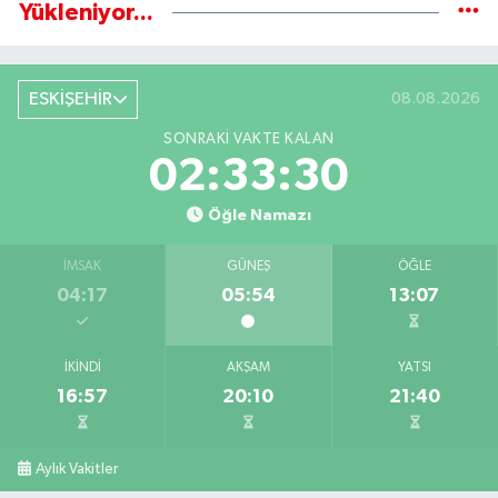
Yükleniyor...
ESKİŞEHİR
08.08.2026
SONRAKI VAKTE KALAN
02:33:29
Öğle Namazı
İMSAK
GÜNEŞ
ÖĞLE
04:17
05:54
13:07
İKINDI
AKŞAM
YATSI
16:57
20:10
21:40
Aylık Vakitler