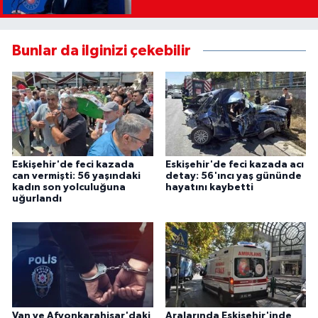
Bunlar da ilginizi çekebilir
Eskişehir'de feci kazada
Eskişehir'de feci kazada acı
can vermişti: 56 yaşındaki
detay: 56'ıncı yaş gününde
kadın son yolculuğuna
hayatını kaybetti
uğurlandı
Van ve Afyonkarahisar'daki
Aralarında Eskişehir'inde