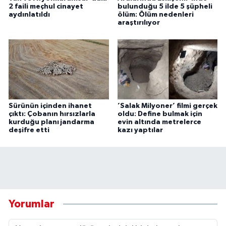
2 faili meçhul cinayet
bulunduğu 5 ilde 5 şüpheli
aydınlatıldı
ölüm: Ölüm nedenleri
araştırılıyor
Sürünün içinden ihanet
’Salak Milyoner’ filmi gerçek
çıktı: Çobanın hırsızlarla
oldu: Define bulmak için
kurduğu planı jandarma
evin altında metrelerce
deşifre etti
kazı yaptılar
Yorumlar