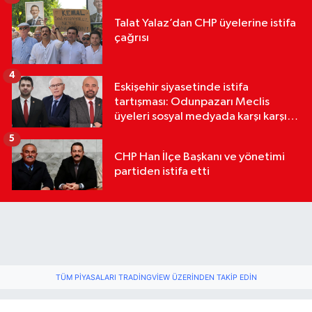
Talat Yalaz’dan CHP üyelerine istifa
çağrısı
4
Eskişehir siyasetinde istifa
tartışması: Odunpazarı Meclis
üyeleri sosyal medyada karşı karşıya
geldi
5
CHP Han İlçe Başkanı ve yönetimi
partiden istifa etti
TÜM PIYASALARI TRADINGVIEW ÜZERINDEN TAKIP EDIN