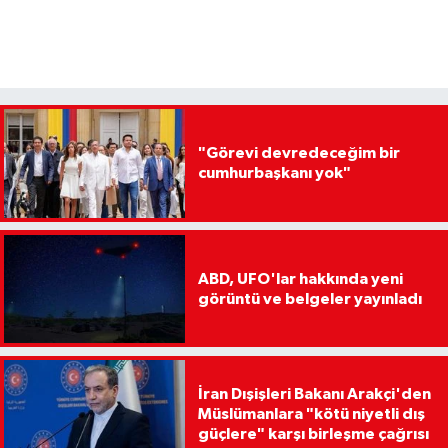
"Görevi devredeceğim bir
cumhurbaşkanı yok"
ABD, UFO'lar hakkında yeni
görüntü ve belgeler yayınladı
İran Dışişleri Bakanı Arakçi'den
Müslümanlara "kötü niyetli dış
güçlere" karşı birleşme çağrısı