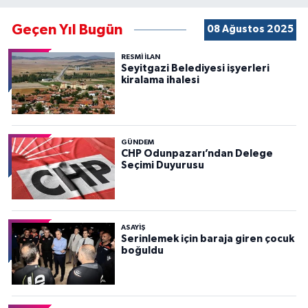
Geçen Yıl Bugün
08 Ağustos 2025
RESMİ İLAN
Seyitgazi Belediyesi işyerleri
kiralama ihalesi
GÜNDEM
CHP Odunpazarı’ndan Delege
Seçimi Duyurusu
ASAYİŞ
Serinlemek için baraja giren çocuk
boğuldu