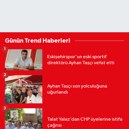
Günün Trend Haberleri
1
Eskişehirspor'un eski sportif
direktörü Ayhan Taşçı vefat etti
2
Ayhan Taşçı son yolculuğuna
uğurlandı
3
Talat Yalaz’dan CHP üyelerine istifa
çağrısı