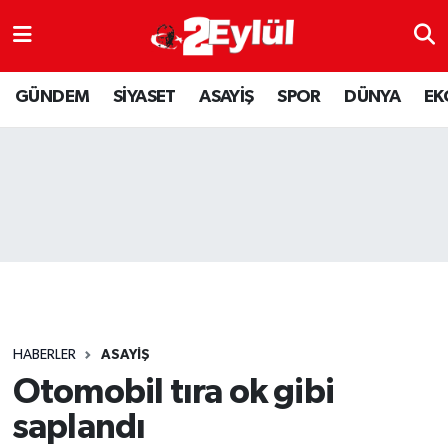
ASAYİŞ
Nöbetçi Eczaneler
GÜNDEM
SİYASET
ASAYİŞ
SPOR
DÜNYA
EK
DÜNYA
Hava Durumu
EKONOMİ
Eskişehir Namaz Vakitleri
GÜNDEM
Trafik Durumu
RESMİ İLAN
Puan Durumu ve Fikstür
SİYASET
Tüm Manşetler
HABERLER
ASAYİŞ
SPOR
Son Dakika Haberleri
Otomobil tıra ok gibi
saplandı
YAŞAM
Haber Arşivi