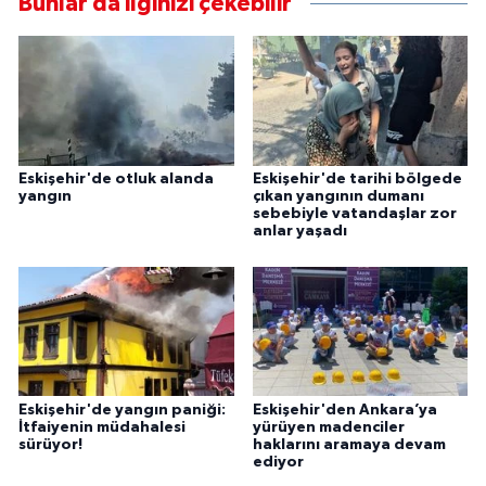
Bunlar da ilginizi çekebilir
Eskişehir'de otluk alanda
Eskişehir'de tarihi bölgede
yangın
çıkan yangının dumanı
sebebiyle vatandaşlar zor
anlar yaşadı
Eskişehir'de yangın paniği:
Eskişehir'den Ankara’ya
İtfaiyenin müdahalesi
yürüyen madenciler
sürüyor!
haklarını aramaya devam
ediyor