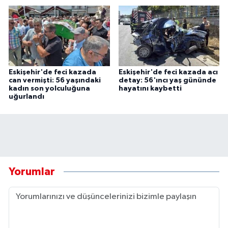
Eskişehir'de feci kazada
Eskişehir'de feci kazada acı
can vermişti: 56 yaşındaki
detay: 56'ıncı yaş gününde
kadın son yolculuğuna
hayatını kaybetti
uğurlandı
Yorumlar