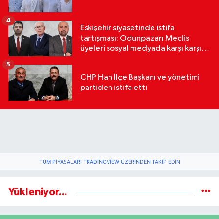
4
Eskişehir siyasetinde istifa
tartışması: Odunpazarı Meclis
üyeleri sosyal medyada karşı karşıya
geldi
5
CHP Han İlçe Başkanı ve yönetimi
partiden istifa etti
TÜM PIYASALARI TRADINGVIEW ÜZERINDEN TAKIP EDIN
Yükleniyor...