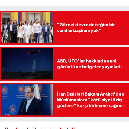
"Görevi devredeceğim bir
cumhurbaşkanı yok"
ABD, UFO'lar hakkında yeni
görüntü ve belgeler yayınladı
İran Dışişleri Bakanı Arakçi'den
Müslümanlara "kötü niyetli dış
güçlere" karşı birleşme çağrısı