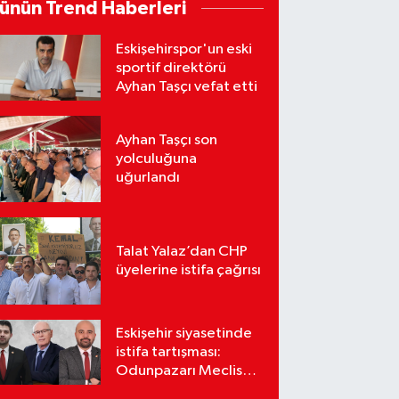
ünün Trend Haberleri
Eskişehirspor'un eski
sportif direktörü
Ayhan Taşçı vefat etti
Ayhan Taşçı son
yolculuğuna
uğurlandı
Talat Yalaz’dan CHP
üyelerine istifa çağrısı
Eskişehir siyasetinde
istifa tartışması:
Odunpazarı Meclis
üyeleri sosyal