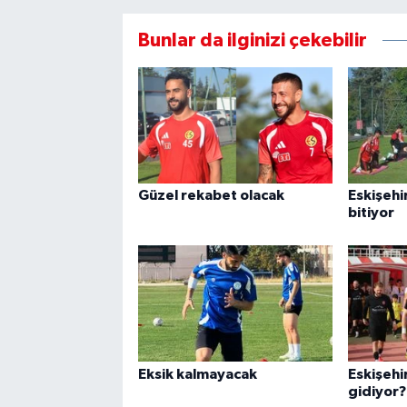
Bunlar da ilginizi çekebilir
Güzel rekabet olacak
Eskişehi
bitiyor
Eksik kalmayacak
Eskişehi
gidiyor?