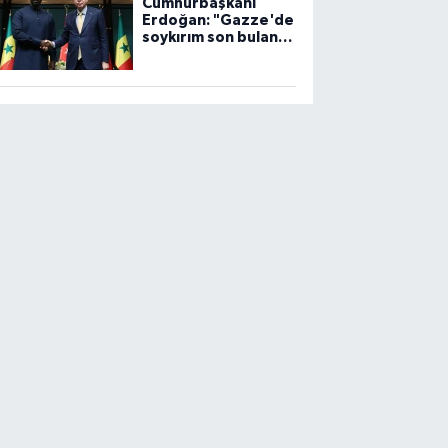
Cumhurbaşkanı
Erdoğan: "Gazze'de
soykırım son bulana
dek, mücadelemiz
sürecek"