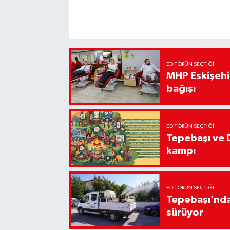
EDITÖRÜN SEÇTIĞI
MHP Eskişehir
bağışı
EDITÖRÜN SEÇTIĞI
Tepebaşı ve 
kampı
EDITÖRÜN SEÇTIĞI
Tepebaşı’nda
sürüyor