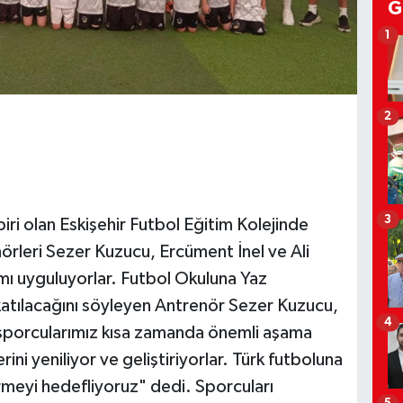
G
1
2
3
ri olan Eskişehir Futbol Eğitim Kolejinde
nörleri Sezer Kuzucu, Ercüment İnel ve Ali
ı uyguluyorlar. Futbol Okuluna Yaz
atılacağını söyleyen Antrenör Sezer Kuzucu,
4
 sporcularımız kısa zamanda önemli aşama
ini yeniliyor ve geliştiriyorlar. Türk futboluna
irmeyi hedefliyoruz" dedi. Sporcuları