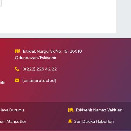
İstiklal, Nurgül Sk No: 19, 26010
Odunpazarı/Eskişehir
0(222) 226 42 22
[email protected]
ilir
Hava Durumu
Eskişehir Namaz Vakitleri
üm Manşetler
Son Dakika Haberleri