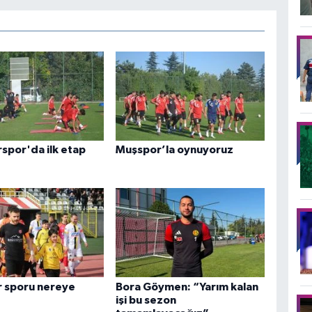
rspor'da ilk etap
Muşspor’la oynuyoruz
r sporu nereye
Bora Göymen: “Yarım kalan
işi bu sezon