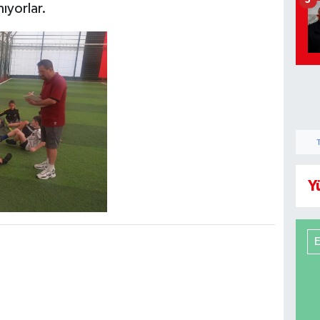
5
mıyorlar.
Y