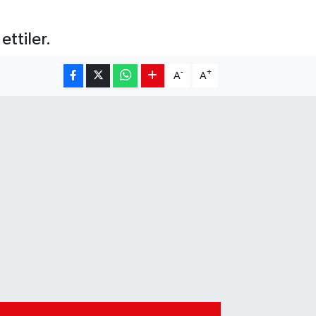
ttiler.
-
+
A
A