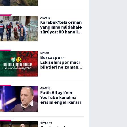
arkadaşlarını
göremeyince büyük
panik yaşadı
ASAYİŞ
Karabük'teki orman
yangınına müdahale
sürüyor: 80 haneli
köy tahliye edildi
SPOR
Bursaspor-
Eskişehirspor maçı
biletleri ne zaman
satışa çıkacak?
ASAYİŞ
Fatih Altaylı’nın
YouTube kanalına
erişim engeli kararı
SİYASET