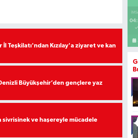
İMS
04:
 İl Teşkilatı'ndan Kızılay'a ziyaret ve kan
G
B
Denizli Büyükşehir’den gençlere yaz
 sivrisinek ve haşereyle mücadele