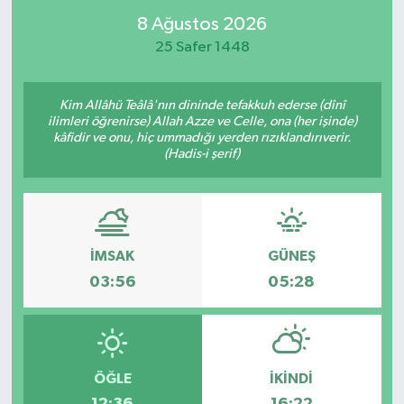
8 Ağustos 2026
25 Safer 1448
Kim Allâhü Teâlâ'nın dininde tefakkuh ederse (dînî
ilimleri öğrenirse) Allah Azze ve Celle, ona (her işinde)
kâfidir ve onu, hiç ummadığı yerden rızıklandırıverir.
(Hadis-i şerif)
İMSAK
GÜNEŞ
03:56
05:28
ÖĞLE
İKINDI