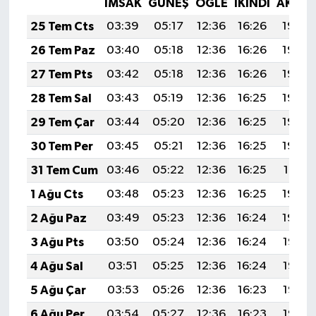
İMSAK
GÜNEŞ
ÖĞLE
İKINDI
AKŞA
25 Tem Cts
03:39
05:17
12:36
16:26
19:46
26 Tem Paz
03:40
05:18
12:36
16:26
19:45
27 Tem Pts
03:42
05:18
12:36
16:26
19:44
28 Tem Sal
03:43
05:19
12:36
16:25
19:44
29 Tem Çar
03:44
05:20
12:36
16:25
19:43
30 Tem Per
03:45
05:21
12:36
16:25
19:42
31 Tem Cum
03:46
05:22
12:36
16:25
19:41
1 Ağu Cts
03:48
05:23
12:36
16:25
19:40
2 Ağu Paz
03:49
05:23
12:36
16:24
19:39
3 Ağu Pts
03:50
05:24
12:36
16:24
19:38
4 Ağu Sal
03:51
05:25
12:36
16:24
19:37
5 Ağu Çar
03:53
05:26
12:36
16:23
19:36
6 Ağu Per
03:54
05:27
12:36
16:23
19:35