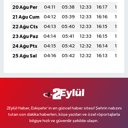
20 Ağu Per
04:11
05:38
12:33
16:17
19:18
21 Ağu Cum
04:12
05:39
12:33
16:16
19:17
22 Ağu Cts
04:13
05:40
12:33
16:15
19:16
23 Ağu Paz
04:14
05:41
12:33
16:15
19:14
24 Ağu Pts
04:15
05:42
12:32
16:14
19:13
25 Ağu Sal
04:16
05:42
12:32
16:13
19:12
2Eylül Haber, Eskişehir’in en güncel haber sitesi! Şehrin nabzını
tutan son dakika haberleri, köşe yazıları ve özel röportajlarla
bilgiye hızlı ve güvenilir şekilde ulaşın.