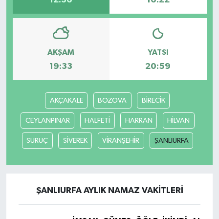
12:36
16:22
AKŞAM
YATSI
19:33
20:59
AKÇAKALE
BOZOVA
BİRECİK
CEYLANPINAR
HALFETİ
HARRAN
HİLVAN
SURUÇ
SİVEREK
VİRANŞEHİR
ŞANLIURFA
ŞANLIURFA AYLIK NAMAZ VAKITLERI