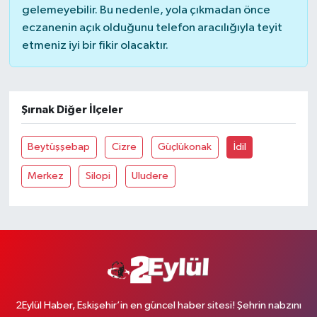
gelemeyebilir. Bu nedenle, yola çıkmadan önce
eczanenin açık olduğunu telefon aracılığıyla teyit
etmeniz iyi bir fikir olacaktır.
Şırnak Diğer İlçeler
Beytüşşebap
Cizre
Güçlükonak
İdil
Merkez
Silopi
Uludere
2Eylül Haber, Eskişehir’in en güncel haber sitesi! Şehrin nabzını