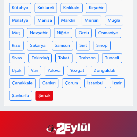
Kütahya
Kırklareli
Kırıkkale
Kırşehir
Malatya
Manisa
Mardin
Mersin
Muğla
Muş
Nevşehir
Niğde
Ordu
Osmaniye
Rize
Sakarya
Samsun
Siirt
Sinop
Sivas
Tekirdağ
Tokat
Trabzon
Tunceli
Uşak
Van
Yalova
Yozgat
Zonguldak
Çanakkale
Çankırı
Çorum
İstanbul
İzmir
Şanlıurfa
Şırnak