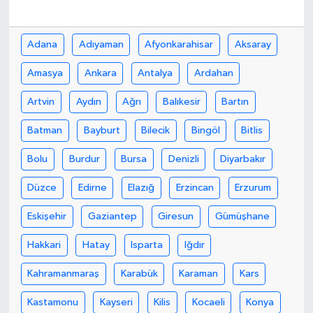
Adana
Adıyaman
Afyonkarahisar
Aksaray
Amasya
Ankara
Antalya
Ardahan
Artvin
Aydın
Ağrı
Balıkesir
Bartın
Batman
Bayburt
Bilecik
Bingöl
Bitlis
Bolu
Burdur
Bursa
Denizli
Diyarbakır
Düzce
Edirne
Elazığ
Erzincan
Erzurum
Eskişehir
Gaziantep
Giresun
Gümüşhane
Hakkari
Hatay
Isparta
Iğdır
Kahramanmaraş
Karabük
Karaman
Kars
Kastamonu
Kayseri
Kilis
Kocaeli
Konya