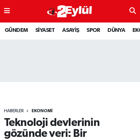
ASAYİŞ
Nöbetçi Eczaneler
GÜNDEM
SİYASET
ASAYİŞ
SPOR
DÜNYA
EK
DÜNYA
Hava Durumu
EKONOMİ
Eskişehir Namaz Vakitleri
GÜNDEM
Trafik Durumu
RESMİ İLAN
Puan Durumu ve Fikstür
SİYASET
Tüm Manşetler
HABERLER
EKONOMİ
SPOR
Son Dakika Haberleri
Teknoloji devlerinin
gözünde veri: Bir
YAŞAM
Haber Arşivi