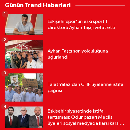
Günün Trend Haberleri
1
Eskişehirspor'un eski sportif
direktörü Ayhan Taşçı vefat etti
2
Ayhan Taşçı son yolculuğuna
uğurlandı
3
Talat Yalaz’dan CHP üyelerine istifa
çağrısı
4
Eskişehir siyasetinde istifa
tartışması: Odunpazarı Meclis
üyeleri sosyal medyada karşı karşıya
geldi