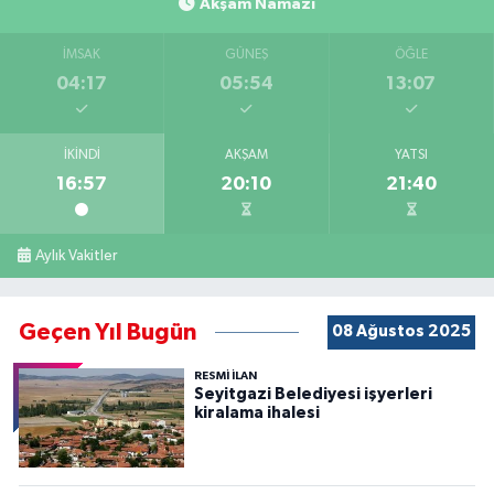
Akşam Namazı
İMSAK
GÜNEŞ
ÖĞLE
04:17
05:54
13:07
İKINDI
AKŞAM
YATSI
16:57
20:10
21:40
Aylık Vakitler
Geçen Yıl Bugün
08 Ağustos 2025
RESMİ İLAN
Seyitgazi Belediyesi işyerleri
kiralama ihalesi