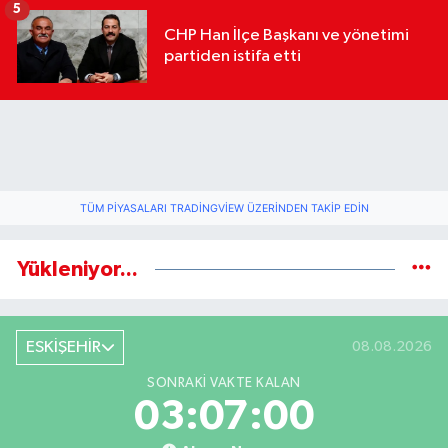
5
CHP Han İlçe Başkanı ve yönetimi
partiden istifa etti
TÜM PIYASALARI TRADINGVIEW ÜZERINDEN TAKIP EDIN
Yükleniyor...
ESKİŞEHİR
08.08.2026
SONRAKI VAKTE KALAN
03:06:59