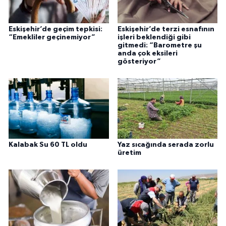
Eskişehir’de geçim tepkisi:
Eskişehir’de terzi esnafının
“Emekliler geçinemiyor”
işleri beklendiği gibi
gitmedi: “Barometre şu
anda çok eksileri
gösteriyor”
Kalabak Su 60 TL oldu
Yaz sıcağında serada zorlu
üretim