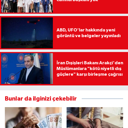
ABD, UFO'lar hakkında yeni
görüntü ve belgeler yayınladı
İran Dışişleri Bakanı Arakçi'den
Müslümanlara "kötü niyetli dış
güçlere" karşı birleşme çağrısı
Bunlar da ilginizi çekebilir