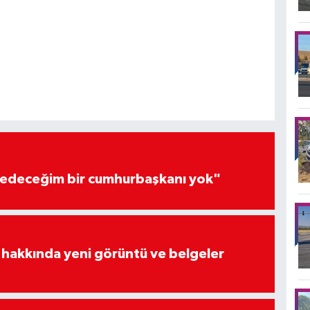
edeceğim bir cumhurbaşkanı yok"
 hakkında yeni görüntü ve belgeler