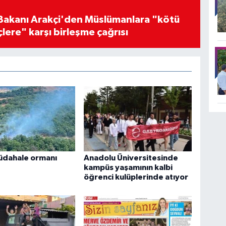
i Bakanı Arakçi'den Müslümanlara "kötü
çlere" karşı birleşme çağrısı
üdahale ormanı
Anadolu Üniversitesinde
kampüs yaşamının kalbi
öğrenci kulüplerinde atıyor