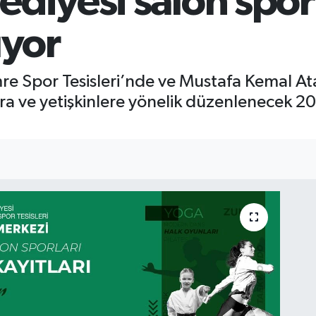
diyesi salon sporl
ıyor
e Spor Tesisleri’nde ve Mustafa Kemal Ata
ra ve yetişkinlere yönelik düzenlenecek 2