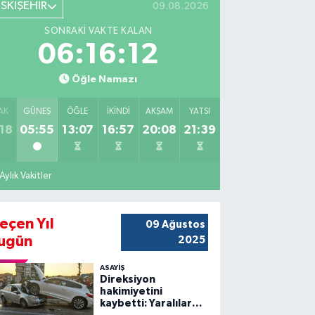
ESKİŞEHİR
09.08.2026
SONRAKI VAKTE KALAN
06:16:11
Öğle Namazı
AK
GÜNEŞ
ÖĞLE
İKINDI
AKŞAM
YATSI
18
05:55
13:07
16:57
20:08
21:39
Aylık Vakitler
eçen Yıl
09 Ağustos
ugün
2025
ASAYİŞ
Direksiyon
hakimiyetini
kaybetti: Yaralılar