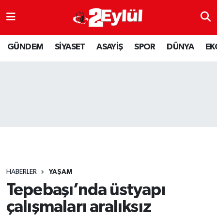
ASAYİŞ
Nöbetçi Eczaneler
GÜNDEM
SİYASET
ASAYİŞ
SPOR
DÜNYA
EK
DÜNYA
Hava Durumu
EKONOMİ
Eskişehir Namaz Vakitleri
GÜNDEM
Trafik Durumu
RESMİ İLAN
Puan Durumu ve Fikstür
SİYASET
Tüm Manşetler
HABERLER
YAŞAM
SPOR
Son Dakika Haberleri
Tepebaşı’nda üstyapı
çalışmaları aralıksız
YAŞAM
Haber Arşivi