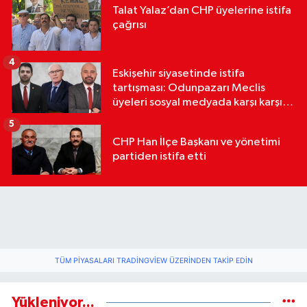
Talat Yalaz’dan CHP üyelerine istifa
çağrısı
4
Eskişehir siyasetinde istifa
tartışması: Odunpazarı Meclis
üyeleri sosyal medyada karşı karşıya
geldi
5
CHP Han İlçe Başkanı ve yönetimi
partiden istifa etti
TÜM PIYASALARI TRADINGVIEW ÜZERINDEN TAKIP EDIN
Yükleniyor...