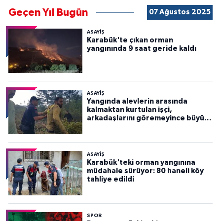
Geçen Yıl Bugün
07 Ağustos 2025
ASAYİŞ
Karabük'te çıkan orman
yangınında 9 saat geride kaldı
ASAYİŞ
Yangında alevlerin arasında
kalmaktan kurtulan işçi,
arkadaşlarını göremeyince büyük
panik yaşadı
ASAYİŞ
Karabük'teki orman yangınına
müdahale sürüyor: 80 haneli köy
tahliye edildi
SPOR