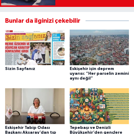
Bunlar da ilginizi çekebilir
Sizin Sayfanız
Eskişehir için deprem
uyarısı: “Her parselin zemini
aynı değil”
Eskişehir Tabip Odası
Tepebaşı ve Denizli
Başkanı Aksaray’dan tıp
Büyükşehir’den gençlere