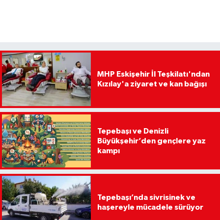
MHP Eskişehir İl Teşkilatı'ndan
Kızılay'a ziyaret ve kan bağışı
Tepebaşı ve Denizli
Büyükşehir’den gençlere yaz
kampı
Tepebaşı’nda sivrisinek ve
haşereyle mücadele sürüyor