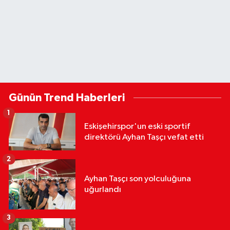
Günün Trend Haberleri
1
Eskişehirspor'un eski sportif
direktörü Ayhan Taşçı vefat etti
2
Ayhan Taşçı son yolculuğuna
uğurlandı
3