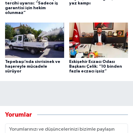
tercihi uyarısı: “Sadece iş
yaz kampı
garantisi için hekim
olunmaz”
Tepebaşı’nda sivrisinek ve
Eskişehir Eczacı Odası
haşereyle mücadele
Başkanı Çelik: “10 binden
sürüyor
fazla eczacı işsiz”
Yorumlar