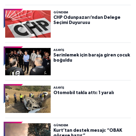
GÜNDEM
CHP Odunpazarı’ndan Delege
Seçimi Duyurusu
ASAYİŞ
Serinlemek için baraja giren çocuk
boğuldu
ASAYİŞ
Otomobil takla attı: 1 yaralı
GÜNDEM
Kurt’tan destek mesajı: “OBAK
göreve hazır”