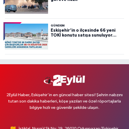
GÜNDEM
Eskişehir’in o ilçesinde 66 yeni
TOKİ konutu satışa sunuluyor…
2Eylül Haber, Eskişehir’in en güncel haber sitesi! Şehrin nabzını
tutan son dakika haberleri, köşe yazıları ve özel röportajlarla
bilgiye hızlı ve güvenilir şekilde ulaşın.
İstiklal, Nurgül Sk No: 19, 26010 Odunpazarı/Eskişehir