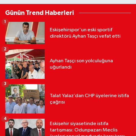
Günün Trend Haberleri
1
Eskişehirspor'un eski sportif
direktörü Ayhan Taşçı vefat etti
2
Ayhan Taşçı son yolculuğuna
uğurlandı
3
Talat Yalaz’dan CHP üyelerine istifa
çağrısı
4
Eskişehir siyasetinde istifa
tartışması: Odunpazarı Meclis