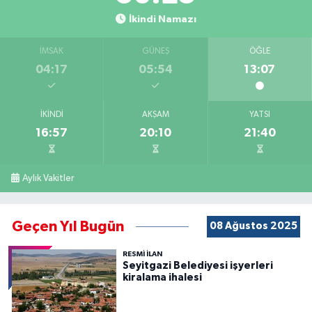
İkindi Namazı
İMSAK
GÜNEŞ
ÖĞLE
04:17
05:54
13:07
İKINDI
AKŞAM
YATSI
16:57
20:10
21:40
Aylık Vakitler
Geçen Yıl Bugün
08 Ağustos 2025
RESMİ İLAN
Seyitgazi Belediyesi işyerleri
kiralama ihalesi