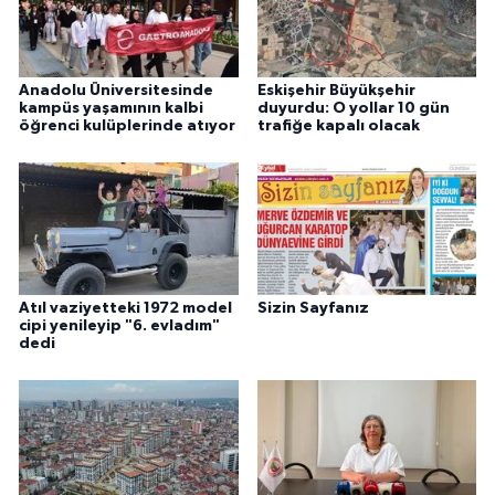
Anadolu Üniversitesinde
Eskişehir Büyükşehir
kampüs yaşamının kalbi
duyurdu: O yollar 10 gün
öğrenci kulüplerinde atıyor
trafiğe kapalı olacak
Atıl vaziyetteki 1972 model
Sizin Sayfanız
cipi yenileyip "6. evladım"
dedi