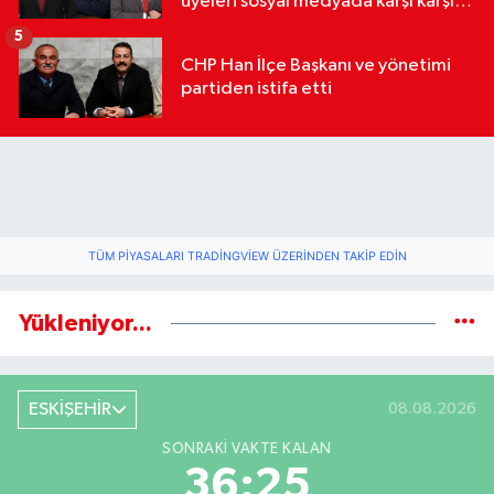
üyeleri sosyal medyada karşı karşıya
geldi
5
CHP Han İlçe Başkanı ve yönetimi
partiden istifa etti
TÜM PIYASALARI TRADINGVIEW ÜZERINDEN TAKIP EDIN
Yükleniyor...
ESKİŞEHİR
08.08.2026
SONRAKI VAKTE KALAN
36:25