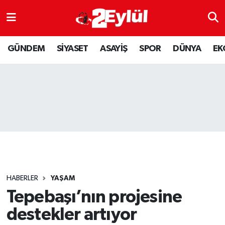
ASAYİŞ
Nöbetçi Eczaneler
GÜNDEM
SİYASET
ASAYİŞ
SPOR
DÜNYA
EK
DÜNYA
Hava Durumu
EKONOMİ
Eskişehir Namaz Vakitleri
GÜNDEM
Trafik Durumu
RESMİ İLAN
Puan Durumu ve Fikstür
SİYASET
Tüm Manşetler
HABERLER
YAŞAM
SPOR
Son Dakika Haberleri
Tepebaşı’nın projesine
destekler artıyor
YAŞAM
Haber Arşivi