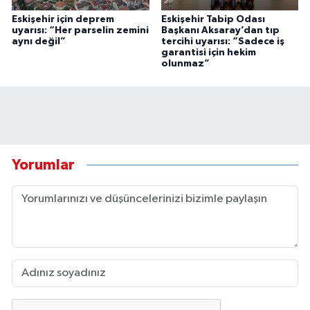
Eskişehir için deprem
Eskişehir Tabip Odası
uyarısı: “Her parselin zemini
Başkanı Aksaray’dan tıp
aynı değil”
tercihi uyarısı: “Sadece iş
garantisi için hekim
olunmaz”
Yorumlar