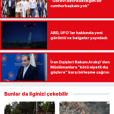
"Görevi devredeceğim bir
cumhurbaşkanı yok"
ABD, UFO'lar hakkında yeni
görüntü ve belgeler yayınladı
İran Dışişleri Bakanı Arakçi'den
Müslümanlara "kötü niyetli dış
güçlere" karşı birleşme çağrısı
Bunlar da ilginizi çekebilir