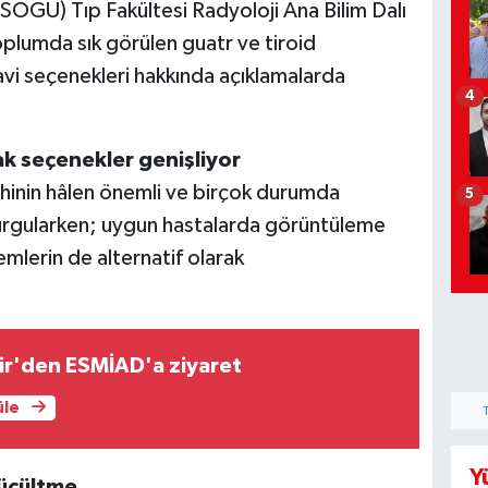
SOGÜ) Tıp Fakültesi Radyoloji Ana Bilim Dalı
plumda sık görülen guatr ve tiroid
avi seçenekleri hakkında açıklamalarda
4
k seçenekler genişliyor
rahinin hâlen önemli ve birçok durumda
5
urgularken; uygun hastalarda görüntüleme
mlerin de alternatif olarak
ir'den ESMİAD'a ziyaret
üle
Y
küçültme