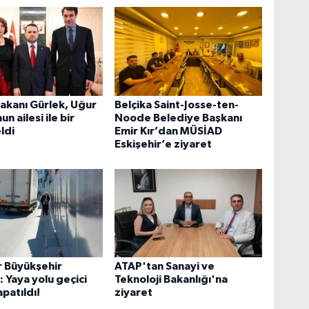
akanı Gürlek, Uğur
Belçika Saint-Josse-ten-
 ailesi ile bir
Noode Belediye Başkanı
ldi
Emir Kır’dan MÜSİAD
Eskişehir’e ziyaret
r Büyükşehir
ATAP'tan Sanayi ve
 Yaya yolu geçici
Teknoloji Bakanlığı'na
apatıldı!
ziyaret