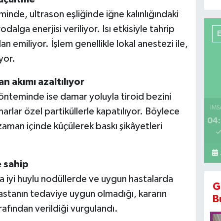
de, ultrason eşliğinde iğne kalınlığındaki
odalga enerjisi veriliyor. Isı etkisiyle tahrip
 emiliyor. İşlem genellikle lokal anestezi ile,
yor.
n akımı azaltılıyor
önteminde ise damar yoluyla tiroid bezini
İMS
arlar özel partiküllerle kapatılıyor. Böylece
04:
zaman içinde küçülerek baskı şikâyetleri
 sahip
 iyi huylu nodüllerde ve uygun hastalarda
G
 hastanın tedaviye uygun olmadığı, kararın
B
rafından verildiği vurgulandı.