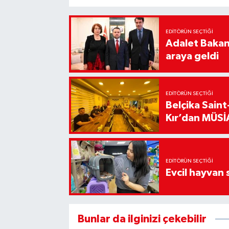
EDITÖRÜN SEÇTIĞI
Adalet Bakanı
araya geldi
EDITÖRÜN SEÇTIĞI
Belçika Sain
Kır’dan MÜSİA
EDITÖRÜN SEÇTIĞI
Evcil hayvan 
Bunlar da ilginizi çekebilir