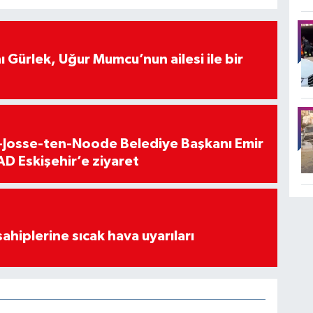
 Gürlek, Uğur Mumcu’nun ailesi ile bir
t-Josse-ten-Noode Belediye Başkanı Emir
D Eskişehir’e ziyaret
sahiplerine sıcak hava uyarıları