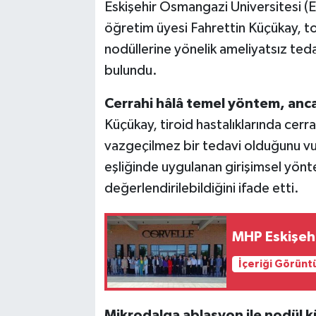
Eskişehir Osmangazi Üniversitesi (E
öğretim üyesi Fahrettin Küçükay, to
nodüllerine yönelik ameliyatsız ted
bulundu.
Cerrahi hâlâ temel yöntem, anca
Küçükay, tiroid hastalıklarında cer
vazgeçilmez bir tedavi olduğunu v
eşliğinde uygulanan girişimsel yönte
değerlendirilebildiğini ifade etti.
MHP Eskişeh
İçeriği Görünt
Mikrodalga ablasyon ile nodül 