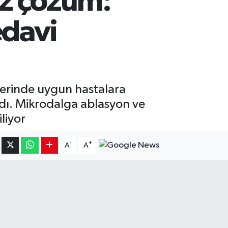
ız çözüm:
edavi
lerinde uygun hastalara
dı. Mikrodalga ablasyon ve
liyor
-
+
A
A