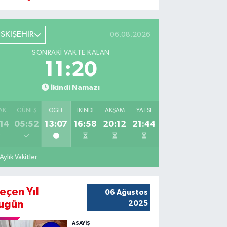
ESKİŞEHİR
06.08.2026
SONRAKI VAKTE KALAN
11:19
İkindi Namazı
AK
GÜNEŞ
ÖĞLE
İKINDI
AKŞAM
YATSI
14
05:52
13:07
16:58
20:12
21:44
Aylık Vakitler
eçen Yıl
06 Ağustos
ugün
2025
ASAYİŞ