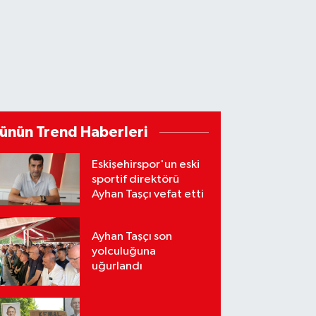
ünün Trend Haberleri
Eskişehirspor'un eski
sportif direktörü
Ayhan Taşçı vefat etti
Ayhan Taşçı son
yolculuğuna
uğurlandı