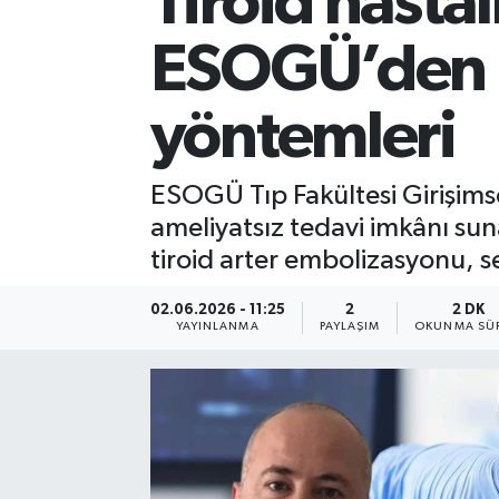
Tiroid hasta
ESOGÜ’den m
yöntemleri
ESOGÜ Tıp Fakültesi Girişims
ameliyatsız tedavi imkânı su
tiroid arter embolizasyonu, se
02.06.2026 - 11:25
2
2 DK
YAYINLANMA
PAYLAŞIM
OKUNMA SÜR