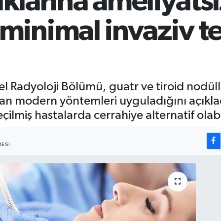
lıklarına ameliyats
inimal invaziv t
el Radyoloji Bölümü, guatr ve tiroid nodül
nan modern yöntemleri uyguladığını açıkla
çilmiş hastalarda cerrahiye alternatif olabi
ESI