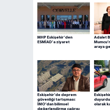
MHP Eskişehir'den
Adalet B
ESMİAD'a ziyaret
Mumcu’nun
araya ge
Eskişehir’de deprem
Eskişehi
güvenliği tartışması:
duyurdu:
İMO’dan bilimsel
olarak k
değerlendirme çağrısı