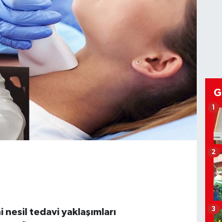
G
1
2
3
 nesil tedavi yaklaşımları