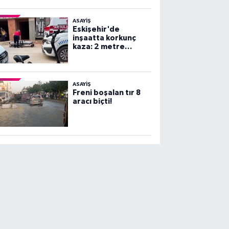
ASAYİŞ
Eskişehir'de
inşaatta korkunç
kaza: 2 metre
yüksekten beton
zemine çakıldı!
ASAYİŞ
Freni boşalan tır 8
aracı biçti!